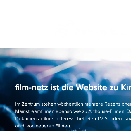
film-netz ist die Website zu 
Im Zentrum stehen wöchentlich mehrere Rezensionen
Mainstreamfilmen ebenso wie zu Arthouse-Filmen. D
Dokumentarfilme in den werbefreien TV-Sendern sow
auch von neueren Filmen.