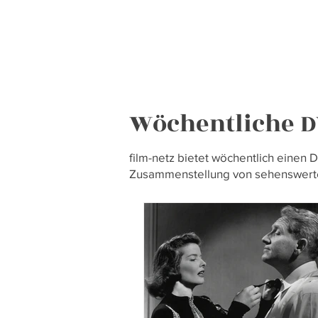
ausgewählte Dokumentarfilme i
Semaine de la critique und ein
Retrospektive, die sich unter d
"Red & Black – Hollywood Left 
Blacklist" dem linken US-Kino v
während der McCarthy-Ära wid
Wöchentliche D
film-netz bietet wöchentlich einen 
Zusammenstellung von sehenswerte