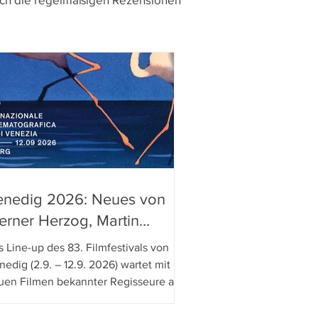
enedig 2026: Neues von
rner Herzog, Martin
cDonagh, Lee Chang-Dong
 Line-up des 83. Filmfestivals von
nd Danny Boyle
edig (2.9. – 12.9. 2026) wartet mit
uen Filmen bekannter Regisseure auf,
ch schwach vertreten ist nicht nur
llywood, sondern auch die