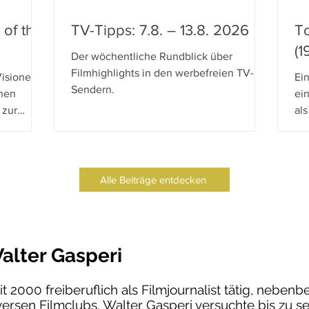
 of the
TV-Tipps: 7.8. – 13.8. 2026
To
(1
Der wöchentliche Rundblick über
Filmhighlights in den werbefreien TV-
Visionen
Ei
Sendern.
chen
ein
 zur
als
gerin und
Pic
Explosive
min
ist Frank
pe
, die
Sc
Alle Beiträge entdecken
hnet und
Th
ntegrität"
Bl
chienen.
alter Gasperi
it 2000 freiberuflich als Filmjournalist tätig, nebenb
versen Filmclubs. Walter Gasperi versuchte bis zu s