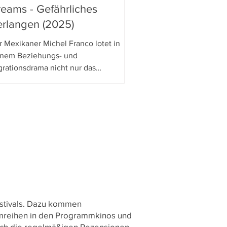
eams - Gefährliches
rlangen (2025)
r Mexikaner Michel Franco lotet in
inem Beziehungs- und
grationsdrama nicht nur das
chtgefälle zwischen den USA und
xiko aus, sondern auch das innerhalb
ner wohlhabenden US-amerikanischen
ilie: Jessica Chastain brilliert in der
ptrolle, doch Francos kalter Blick und
 distanzierte Inszenierung lassen nur
nig Emotionen und Spannung
fkommen.
festivals. Dazu kommen
Filmreihen in den Programmkinos und
auch die regelmäßigen Rezensionen