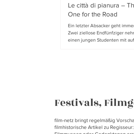
Le città di pianura – T
One for the Road
Ein letzter Absacker geht imme
Zwei ziellose Endfünfziger ne
einen jungen Studenten mit auf
ziemlich besoffene Tour durchs
Venetien: Ein lakonisches Road
Buddy-Movie in der Tradition d
Filme von Jim Jarmusch und Ak
Kaurismäki, das melancholisch
bittersüß vom Leben und der Tr
des von Betonbauten verschan
Norditalien erzählt.
Festivals, Film
film-netz bringt regelmäßig Vorsch
filmhistorische Artikel zu Regisseu
Filmmuseen oder Gedenktagen ersch