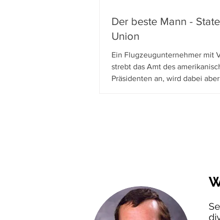
Der beste Mann - State
Union
Ein Flugzeugunternehmer mit 
strebt das Amt des amerikanis
Präsidenten an, wird dabei aber
Marionette einer Zeitungsverle
eines politischen Beraters: Bei 
Media (Verleih: Plaion Pictures) 
Capras großartig besetzte Satire
bissig mit der US-Politik abrec
"amerikanische Ehrlichkeit und I
feiert, auf DVD und Blu-ray ers
W
Se
di