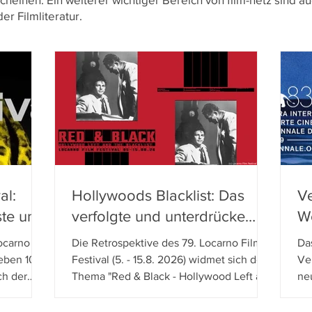
r Filmliteratur.
al:
Hollywoods Blacklist: Das
V
ste und
verfolgte und unterdrücke
We
 – Eine
Hollywood-Kino der 1940er
M
ocarno
Die Retrospektive des 79. Locarno Film
Das
und 1950er Jahre
u
Neben 103
Festival (5. - 15.8. 2026) widmet sich dem
Ven
ch der
Thema "Red & Black - Hollywood Left and
ne
er
the Blacklist".
do
en
Ho