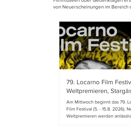
von Neuerscheinungen im Bereich de
79. Locarno Film Festiv
Weltpremieren, Stargä
linkes Hollywood-Kino
Am Mittwoch beginnt das 79. L
Vorschau
Film Festival (5. - 15.8. 2026). 
Weltpremieren werden anlässli
Verleihung von Preisen Filme d
Geehrten gezeigt. Dazu komm