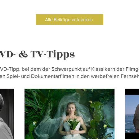
n der
Fr
e
bei
Alle Beiträge entdecken
em Titel
and the
or und
met.
VD- & TV-Tipps
DVD-Tipp, bei dem der Schwerpunkt auf Klassikern der Filmge
n Spiel- und Dokumentarfilmen in den werbefreien Fernse