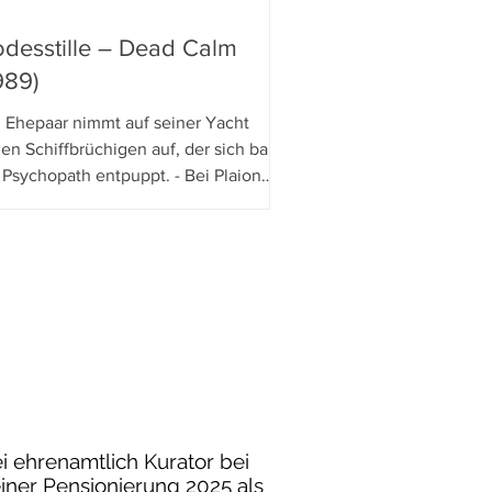
desstille – Dead Calm
989)
n Ehepaar nimmt auf seiner Yacht
en Schiffbrüchigen auf, der sich bald
 Psychopath entpuppt. - Bei Plaion
tures ist Philip Noyces
imalistischer, aber durch seine
rfekte Inszenierung und starke
hauspieler:innen hochspannender
riller in einem Mediabook auf DVD und
u-ray erschienen.
ei ehrenamtlich Kurator bei
einer Pensionierung 2025 als