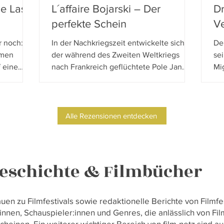
he Last
L´affaire Bojarski – Der
Dr
perfekte Schein
Ve
r noch:
In der Nachkriegszeit entwickelte sich
De
hmen
der während des Zweiten Weltkriegs
se
 eine
nach Frankreich geflüchtete Pole Jan
Mi
 ländliche
Bojarski zum brillanten Geldfälscher:
Ma
- und
Jean-Paul Salomé zeichnet seine
Me
er frühen
Geschichte als Mix aus packendem Heist-
ei
i
Movie, Ehegeschichte und Katz-und-
Fam
Alle Rezensionen entdecken
 und
Maus-Spiel mit der Polizei nach.
Hau
istesse
die
delten
we
au
geschichte & Filmbücher
auen zu Filmfestivals sowie redaktionelle Berichte von Film
r:innen, Schauspieler:innen und Genres, die anlässlich von 
einen. Ein weiterer wichtiger Bereich von film-netz sind 