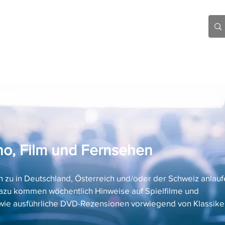
Aktuell
Beiträge
Über mich
Links
Kino, Film und Fernsehen
 zu in Deutschland, Österreich und/oder der Schweiz anlau
azu kommen wöchentlich Hinweise auf Spielfilme und
ie ausführliche DVD-Rezensionen vorwiegend von Klassike