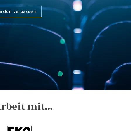
ension verpassen
beit mit...