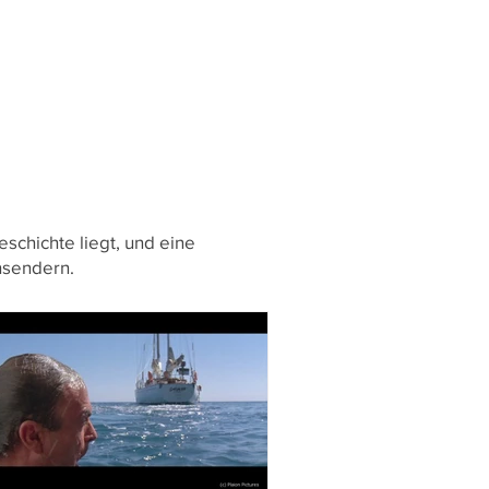
auenquote mit nur einer Regisseurin
 20 Wettbewerbsfilmen irritiert.
schichte liegt, und eine
hsendern.