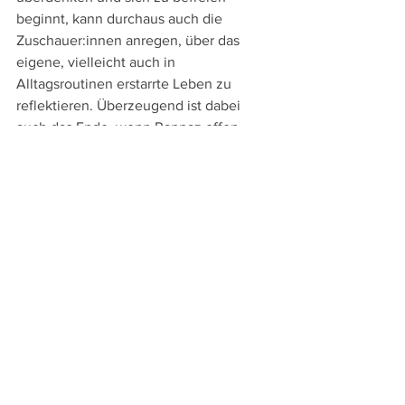
beginnt, kann durchaus auch die 
Zuschauer:innen anregen, über das 
eigene, vielleicht auch in 
Alltagsroutinen erstarrte Leben zu 
reflektieren. Überzeugend ist dabei 
auch das Ende, wenn Rappaz offen 
lässt, in welche Richtung Claudines 
Weg gehen wird.
Laissez-moi
Schweiz / Frankreich / Belgien 2023
Regie: 
Maxime Rappaz
mit: 
Jeanne Balibar, Thomas Sarbacher, 
Pierre-Antoine Dubey, Véronique 
Mermoud, Adrien Savigny, Martin 
Reinartz, Alexia Hébrard, Marie Probst, 
Yvette Théraulaz 
Länge
: 92 min.