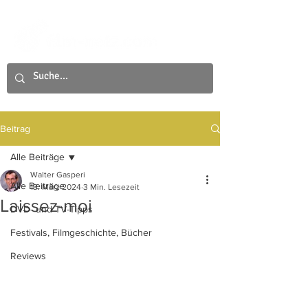
Beitrag
Alle Beiträge
Walter Gasperi
Alle Beiträge
13. März 2024
3 Min. Lesezeit
Laissez-moi
DVD- und TV-Tipps
Festivals, Filmgeschichte, Bücher
Reviews