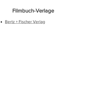
Filmbuch-Verlage
Bertz + Fischer Verlag
edition text + kritik
Mühlbeyer Filmbuchverlag
Schüren Verlag
Filmseiten
Filmportal 451°
Festivalberichte (FKC Dornbirn)
Zeitschrift Kultur
Impressum
I
Datenschutz