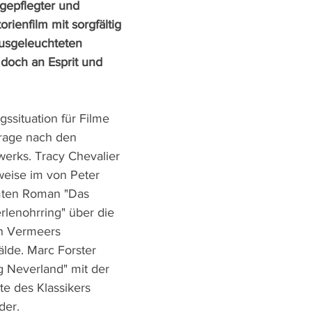
 gepflegter und 
rienfilm mit sorgfältig 
usgeleuchteten 
 doch an Esprit und 
ssituation für Filme 
Frage nach den 
erks. Tracy Chevalier 
weise im von Peter 
mten Roman "Das 
lenohrring" über die 
n Vermeers 
de. Marc Forster 
ng Neverland" mit der 
e des Klassikers 
der.