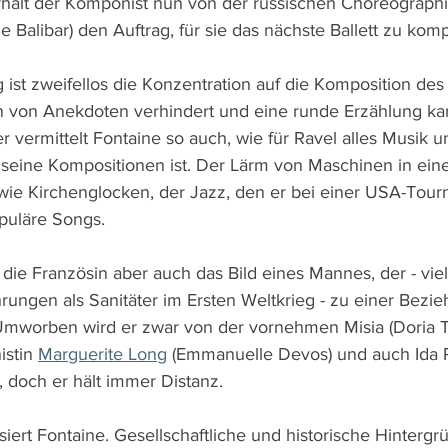
erhält der Komponist nun von der russischen Choreograph
e Balibar) den Auftrag, für sie das nächste Ballett zu kom
ist zweifellos die Konzentration auf die Komposition des 
 von Anekdoten verhindert und eine runde Erzählung kan
 vermittelt Fontaine so auch, wie für Ravel alles Musik u
r seine Kompositionen ist. Der Lärm von Maschinen in eine
ie Kirchenglocken, der Jazz, den er bei einer USA-Tour
puläre Songs.
 die Französin aber auch das Bild eines Mannes, der - viel
rungen als Sanitäter im Ersten Weltkrieg - zu einer Bezie
Umworben wird er zwar von der vornehmen Misia (Doria Till
stin 
Marguerite Long
 (Emmanuelle Devos) und auch Ida Ru
, doch er hält immer Distanz.
siert Fontaine. Gesellschaftliche und historische Hinterg