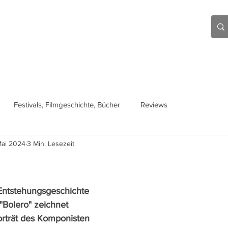
Aktuell
Beiträge
Über mich
Links
Festivals, Filmgeschichte, Bücher
Reviews
Mai 2024
3 Min. Lesezeit
ntstehungsgeschichte 
"Bolero" zeichnet 
rträt des Komponisten 