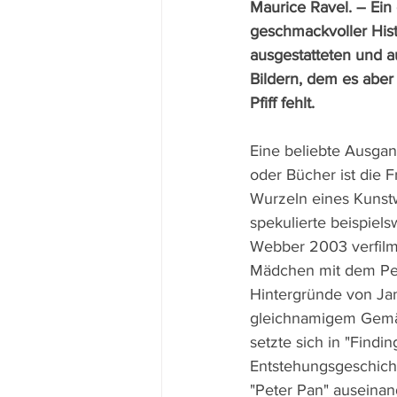
Maurice Ravel. – Ein
geschmackvoller Histo
ausgestatteten und a
Bildern, dem es aber
Pfiff fehlt.
Eine beliebte Ausgang
oder Bücher ist die 
Wurzeln eines Kunstw
spekulierte beispiels
Webber 2003 verfil
Mädchen mit dem Per
Hintergründe von Ja
gleichnamigem Gemäl
setzte sich in "Findi
Entstehungsgeschicht
"Peter Pan" auseinan