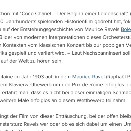
chon mit "Coco Chanel – Der Beginn einer Leidenschaft" 
0. Jahrhunderts spielenden Historienfilm gedreht hat, foku
auf der Entstehungsgeschichte von Maurice Ravels 
Bole
Bilder von modernen Interpretationen dieses Orchesterstü
en Kontexten vom klassischen Konzert bis zur poppigen Ve
ika gespielt und variiert wird. – Laut Nachspanninsert soll
auf der Welt zu hören sein.
ntaine im Jahr 1903 auf, in dem 
Maurice Ravel
 (Raphaël 
em Klavierwettbewerb um den Prix de Rome erfolglos ble
erfährt man, dass es nicht bei dieser einmaligen Schmach
 weitere Male erfolglos an diesem Wettbewerb teilnahm.
ingt der Film von dieser Enttäuschung, bei der offen bleibt
nstersturz Ravels war oder ob es sich dabei um einen Unfa