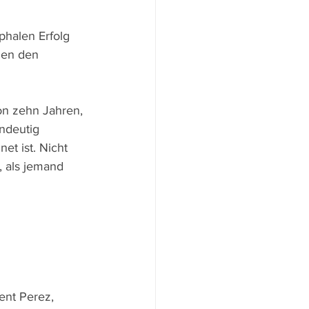
phalen Erfolg 
gen den 
on zehn Jahren, 
ndeutig 
t ist. Nicht 
, als jemand 
ent Perez, 