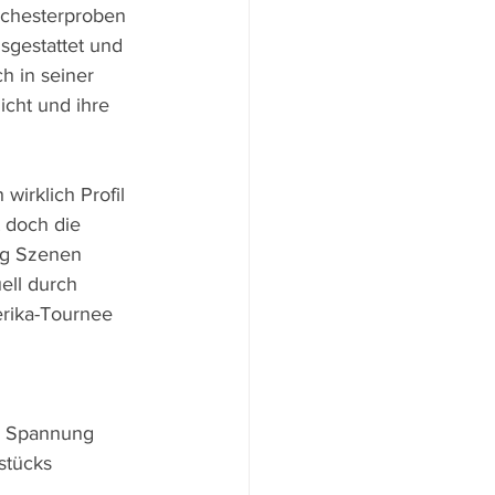
rchesterproben 
sgestattet und 
h in seiner 
cht und ihre 
irklich Profil 
 doch die 
ig Szenen 
ell durch 
erika-Tournee 
 
ür Spannung 
stücks 