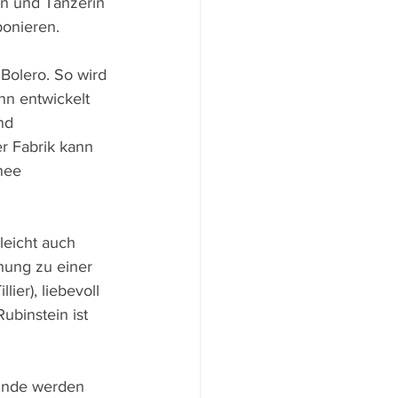
in und Tänzerin 
ponieren.
Bolero. So wird 
n entwickelt 
nd 
r Fabrik kann 
nee 
leicht auch 
hung zu einer 
ier), liebevoll 
binstein ist 
ründe werden 