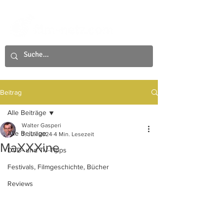
Beitrag
Alle Beiträge
Walter Gasperi
Alle Beiträge
7. Juli 2024
4 Min. Lesezeit
MaXXXine
DVD- und TV-Tipps
Festivals, Filmgeschichte, Bücher
Reviews