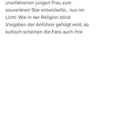
unerfahrenen jungen Frau zum 
souveränen Star entwickelte,  nun im 
Licht: Wie in der Religion blind 
Vorgaben der Anführer gefolgt wird, so 
kultisch scheinen die Fans auch ihre 
Stars zu verehren. 
Maxine aber hat nicht nur die ihr vom 
Vater eingebläute Aufforderung 
"Akzeptiere kein Leben, das du nicht 
verdient hast", erfüllt, sondern auch 
Bette Davis´ dem Film vorangestellten 
Kommentar, dass man erst ein Star ist, 
wenn man als Monster berüchtigt ist. – 
Passend dazu muss selbstverständlich 
auch Kim Carnes 1980er Jahre-Hit 
"Bette Davis Eyes" den musikalischen 
Schlussakzent setzen.