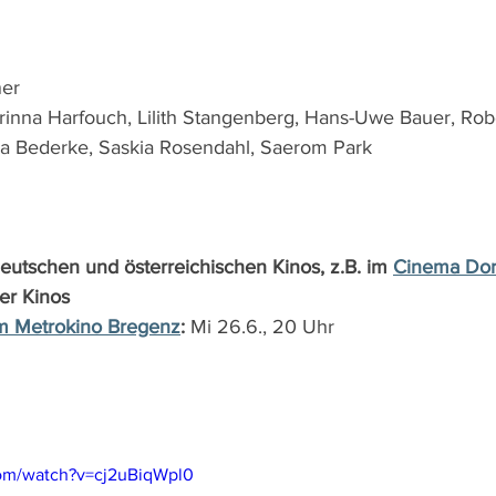
ner
orinna Harfouch, Lilith Stangenberg, Hans-Uwe Bauer, Rob
na Bederke, Saskia Rosendahl, Saerom Park
deutschen und österreichischen Kinos, z.B. im 
Cinema Dor
er Kinos
m Metrokino Bregenz
:
 Mi 26.6., 20 Uhr 
com/watch?v=cj2uBiqWpl0