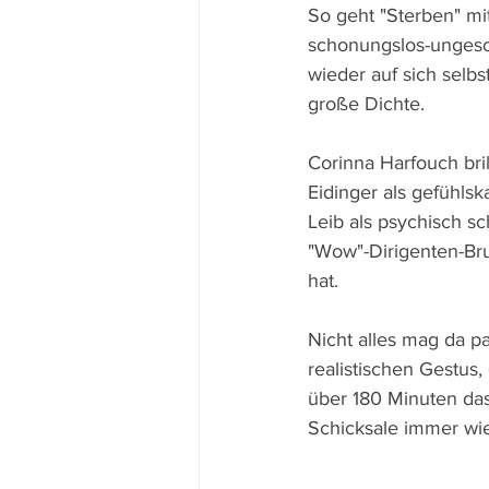
So geht "Sterben" mit
schonungslos-ungesch
wieder auf sich selb
große Dichte.
Corinna Harfouch bril
Eidinger als gefühlsk
Leib als psychisch s
"Wow"-Dirigenten-Bru
hat.
Nicht alles mag da p
realistischen Gestus,
über 180 Minuten das
Schicksale immer wi