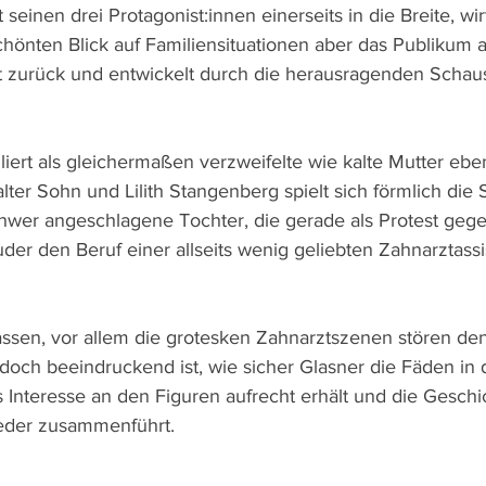
 seinen drei Protagonist:innen einerseits in die Breite, wir
önten Blick auf Familiensituationen aber das Publikum 
st zurück und entwickelt durch die herausragenden Schaus
liert als gleichermaßen verzweifelte wie kalte Mutter ebe
alter Sohn und Lilith Stangenberg spielt sich förmlich die
chwer angeschlagene Tochter, die gerade als Protest geg
der den Beruf einer allseits wenig geliebten Zahnarztassi
assen, vor allem die grotesken Zahnarztszenen stören den
 doch beeindruckend ist, wie sicher Glasner die Fäden in 
 Interesse an den Figuren aufrecht erhält und die Geschi
eder zusammenführt.