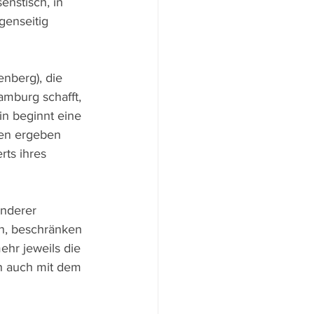
nstisch, in 
genseitig 
enberg), die 
amburg schafft, 
in beginnt eine 
nen ergeben 
rts ihres 
nderer 
n, beschränken 
hr jeweils die 
h auch mit dem 