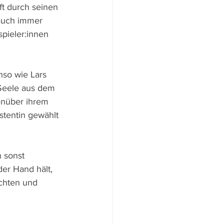
ft durch seinen 
auch immer 
pieler:innen 
nso wie Lars 
 Seele aus dem 
enüber ihrem 
stentin gewählt 
 sonst 
der Hand hält, 
chten und 