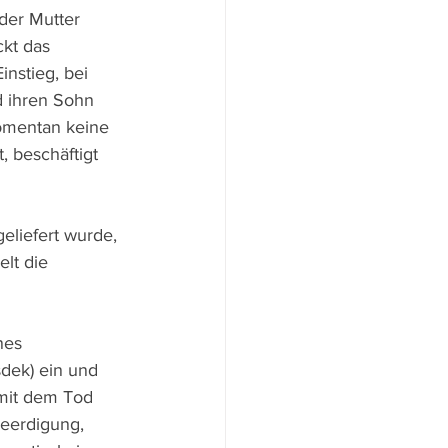
der Mutter 
kt das 
nstieg, bei 
d ihren Sohn 
momentan keine 
, beschäftigt 
eliefert wurde, 
lt die 
nes 
dek) ein und 
 mit dem Tod 
Beerdigung, 