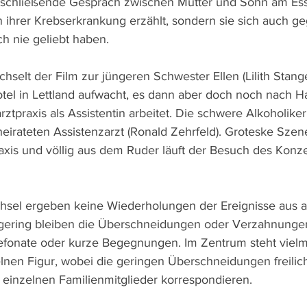
anschließende Gespräch zwischen Mutter und Sohn am Esse
n ihrer Krebserkrankung erzählt, sondern sie sich auch ge
ch nie geliebt haben.
hselt der Film zur jüngeren Schwester Ellen (Lilith Stang
otel in Lettland aufwacht, es dann aber doch noch nach H
rztpraxis als Assistentin arbeitet. Die schwere Alkoholiker
heirateten Assistenzarzt (Ronald Zehrfeld). Groteske Sze
raxis und völlig aus dem Ruder läuft der Besuch des Konze
hsel ergeben keine Wiederholungen der Ereignisse aus a
 gering bleiben die Überschneidungen oder Verzahnunge
lefonate oder kurze Begegnungen. Im Zentrum steht vielme
lnen Figur, wobei die geringen Überschneidungen freilic
 einzelnen Familienmitglieder korrespondieren.