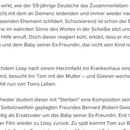
 wirkt, wie der 59-jährige Deutsche das Zusammenleben 
ouch) mit dem an Demenz leidenden und immer wieder nac
assenden Ehemann schildert. Schockierend ist schon der Ei
he im wahrsten Sinne des Wortes in der Scheiße sitzt un
Hilfe anruft. Doch dieser reagiert kühl, erklärt, dass er 
 und dem Baby seiner Ex-Freundin, das nicht sein Kind ist
nachdem Lissy nach einem Herzinfarkt ins Krankenhaus eing
wird, besucht ihn Tom mit der Mutter – und Glasner wechse
ählt nun von Toms Leben.
ester studiert dieser mit "Sterben" eine Komposition sei
Selbstzweifeln geplagten Freundes Bernard (Robert Gwis
itig als Ersatzvater um das Baby seiner Ex-Freundin. Erst
der Film wieder zu Lissy zurück. Zu spät kommt Tom zur 