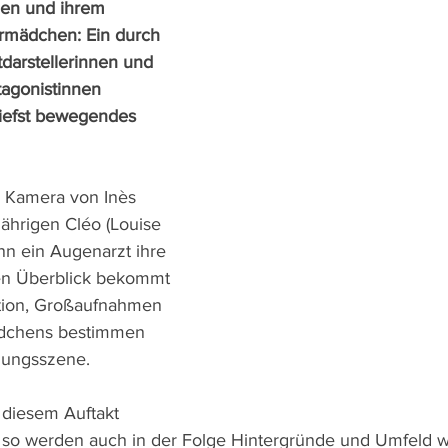
en und ihrem 
rmädchen: Ein durch 
darstellerinnen und 
agonistinnen 
iefst bewegendes 
e Kamera von Inès 
ährigen Cléo (Louise 
n ein Augenarzt ihre 
nen Überblick bekommt 
tion, Großaufnahmen 
ädchens bestimmen 
fnungsszene.
 diesem Auftakt 
t, so werden auch in der Folge Hintergründe und Umfeld 