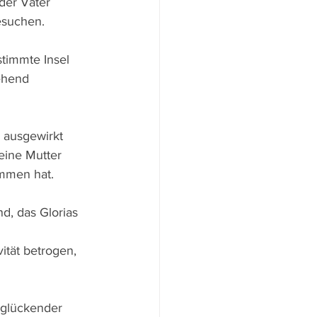
der Vater 
esuchen.
timmte Insel 
ehend 
 ausgewirkt 
eine Mutter 
ommen hat.
d, das Glorias 
ität betrogen, 
eglückender 