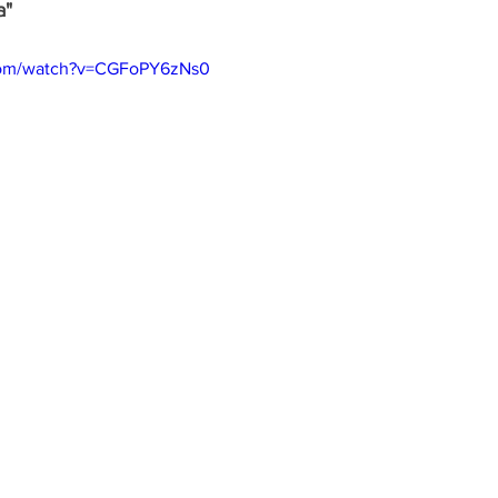
a"
com/watch?v=CGFoPY6zNs0