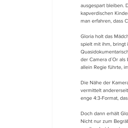
ausgespart bleiben. 
kapverdischen Kinder
man erfahren, dass Cl
Gloria holt das Mädch
spielt mit ihm, bring
Quasidokumentarisch 
der Camera d´Or als b
allein Regie führte,
Die Nähe der Kamera,
vermittelt anderersei
enge 4:3-Format, da
Doch dann erhält Glor
Nicht nur zum Begräb