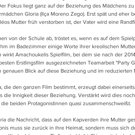
Der Fokus liegt ganz auf der Beziehung des Mädchens zu
mädchen Gloria (Ilça Moreno Zego). Erst spät und eher be
éos Mutter früh verstorben ist, der Vater wird eine Randfi
en von der Schule ab, tröstet es, wenn es auf dem Spielpl
t ihm im Badezimmer einige Worte ihrer kreolischen Mutte
wirkt Amachoukelis Spielfilm, bei dem sie nach der 2014
esten Erstlingsfilm ausgezeichneten Teamarbeit "Party Gi
 im genauen Blick auf diese Beziehung und im reduzierten 
 die den ganzen Film bestimmt, erzeugt dabei einerseits I
ts die Innigkeit dieser Beziehung. Verstärkt wird dies noc
s die beiden Protagonistinnen quasi zusammenschweißt.
ia die Nachricht, dass auf den Kapverden ihre Mutter gest
nis muss sie zurück in ihre Heimat, sondern muss sich dor