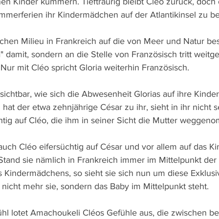
en Kinder kümmern. Tieftraurig bleibt Cléo zurück, doch 
Sommerferien ihr Kindermädchen auf der Atlantikinsel zu b
schen Milieu in Frankreich auf die von Meer und Natur bes
 damit, sondern an die Stelle von Französisch tritt weitg
Nur mit Cléo spricht Gloria weiterhin Französisch.
ichtbar, wie sich die Abwesenheit Glorias auf ihre Kinder
hat der etwa zehnjährige César zu ihr, sieht in ihr nicht s
chtig auf Cléo, die ihm in seiner Sicht die Mutter weggen
 auch Cléo eifersüchtig auf César und vor allem auf das Kin
Stand sie nämlich in Frankreich immer im Mittelpunkt der 
 Kindermädchens, so sieht sie sich nun um diese Exklusiv
nicht mehr sie, sondern das Baby im Mittelpunkt steht.
hl lotet Amachoukeli Cléos Gefühle aus, die zwischen b