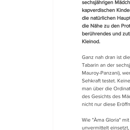
sechsjährigen Mädch
kapverdischen Kinde
die natürlichen Haupt
die Nähe zu den Prot
berührendes und zut
Kleinod.
Ganz nah dran ist di
Tabarin an der sechsj
Mauroy-Panzani), wen
Sehkraft testet. Kei
man über die Ordina
des Gesichts des M
nicht nur diese Eröf
Wie "Àma Gloria" mit
unvermittelt einsetz