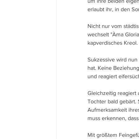
um ihre beiden eigen
erlaubt ihr, in den 
Nicht nur vom städti
wechselt "Àma Gloria"
kapverdisches Kreol. 
Sukzessive wird nun s
hat. Keine Beziehung 
und reagiert eifersü
Gleichzeitig reagiert
Tochter bald gebärt. 
Aufmerksamkeit ihres
muss erkennen, dass 
Mit größtem Feingefü