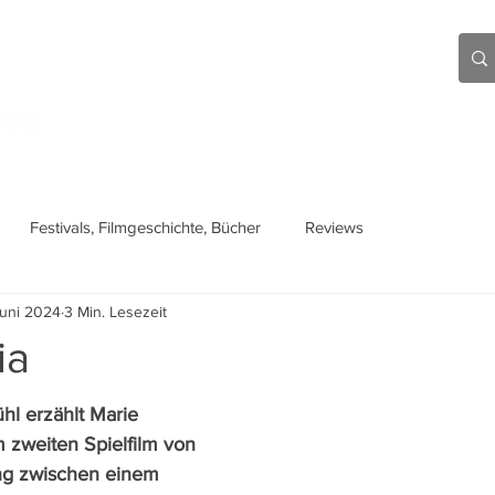
Aktuell
Beiträge
Über mich
Links
Festivals, Filmgeschichte, Bücher
Reviews
Juni 2024
3 Min. Lesezeit
ia
hl erzählt Marie 
 zweiten Spielfilm von 
ng zwischen einem 