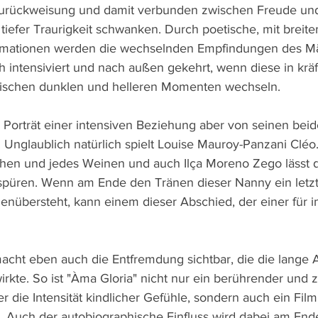
urückweisung und damit verbunden zwischen Freude un
tiefer Traurigkeit schwanken. Durch poetische, mit breite
nimationen werden die wechselnden Empfindungen des M
h intensiviert und nach außen gekehrt, wenn diese in krä
wischen dunklen und helleren Momenten wechseln.
 Porträt einer intensiven Beziehung aber von seinen bei
 Unglaublich natürlich spielt Louise Mauroy-Panzani Cléo. 
achen und jedes Weinen und auch Ilça Moreno Zego lässt 
spüren. Wenn am Ende den Tränen dieser Nanny ein letzte
enübersteht, kann einem dieser Abschied, der einer für i
cht eben auch die Entfremdung sichtbar, die die lange 
rkte. So ist "Àma Gloria" nicht nur ein berührender und zu
 die Intensität kindlicher Gefühle, sondern auch ein Film
. Auch der autobiographische Einfluss wird dabei am Ende