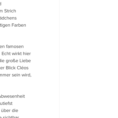
d 
m Strich 
ädchens 
ftigen Farben 
den famosen 
Echt wirkt hier 
die große Liebe 
r Blick Cléos 
mmer sein wird, 
Abwesenheit 
tiefst 
 über die 
 sichtbar, 