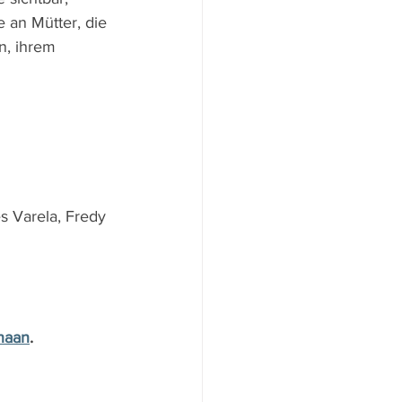
 an Mütter, die 
n, ihrem 
 Varela, Fredy 
haan
.