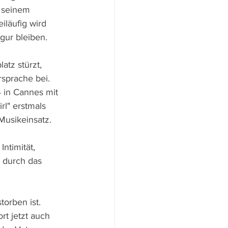
 seinem 
iläufig wird 
gur bleiben.
atz stürzt, 
rsprache bei. 
 in Cannes mit 
rl" erstmals 
Musikeinsatz. 
ntimität, 
h durch das 
orben ist. 
t jetzt auch 