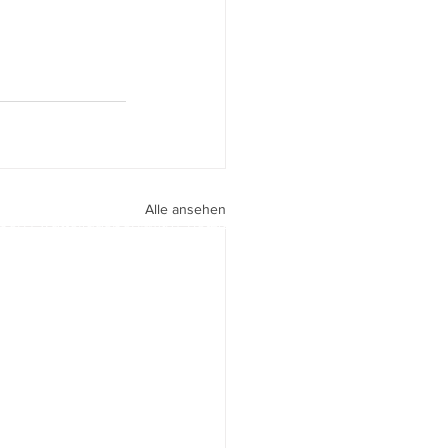
Alle ansehen
peri I
walter.gasperi@film-netz.com