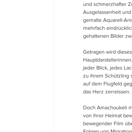
und schmerzhafter Z
Ausgelassenheit und 
gemalte Aquarell-A
mehrfach eindrücklic
gehaltenen Bilder z
Getragen wird dieses
Hauptdarstellerinnen.
jeder Blick, jedes L
zu ihrem Schützling 
auf dem Flugfeld geg
das Herz zerreissen.
Doch Amachoukeli ma
von ihrer Heimat bewi
bewegender Film über
Folgen von Migration