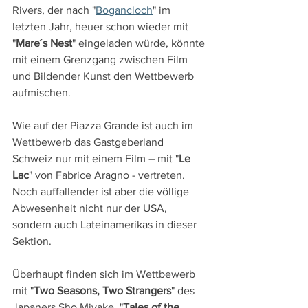
Rivers, der nach "
Bogancloch
" im 
letzten Jahr, heuer schon wieder mit 
"
Mare´s Nest
" eingeladen würde, könnte 
mit einem Grenzgang zwischen Film 
und Bildender Kunst den Wettbewerb 
aufmischen.
Wie auf der Piazza Grande ist auch im 
Wettbewerb das Gastgeberland 
Schweiz nur mit einem Film – mit "
Le 
Lac
" von Fabrice Aragno - vertreten. 
Noch auffallender ist aber die völlige 
Abwesenheit nicht nur der USA, 
sondern auch Lateinamerikas in dieser 
Sektion.
Überhaupt finden sich im Wettbewerb 
mit "
Two Seasons, Two Strangers
" des 
Japaners Sho Miyake, "
Tales of the 