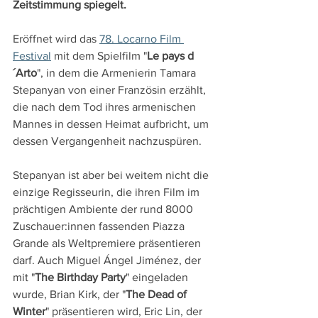
Zeitstimmung spiegelt.
Eröffnet wird das 
78. Locarno Film 
Festival
 mit dem Spielfilm "
Le pays d
´Arto
", in dem die Armenierin Tamara 
Stepanyan von einer Französin erzählt, 
die nach dem Tod ihres armenischen 
Mannes in dessen Heimat aufbricht, um 
dessen Vergangenheit nachzuspüren.
Stepanyan ist aber bei weitem nicht die 
einzige Regisseurin, die ihren Film im 
prächtigen Ambiente der rund 8000 
Zuschauer:innen fassenden Piazza 
Grande als Weltpremiere präsentieren 
darf. Auch Miguel Ángel Jiménez, der 
mit "
The Birthday Party
" eingeladen 
wurde, Brian Kirk, der "
The Dead of 
Winter
" präsentieren wird, Eric Lin, der 