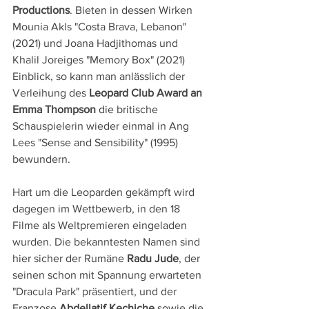
Productions
. Bieten in dessen Wirken 
Mounia Akls "Costa Brava, Lebanon" 
(2021) und Joana Hadjithomas und 
Khalil Joreiges "Memory Box" (2021) 
Einblick, so kann man anlässlich der 
Verleihung des 
Leopard Club Award an 
Emma Thompson
 die britische 
Schauspielerin wieder einmal in Ang 
Lees "Sense and Sensibility" (1995) 
bewundern.
Hart um die Leoparden gekämpft wird 
dagegen im Wettbewerb, in den 18 
Filme als Weltpremieren eingeladen 
wurden. Die bekanntesten Namen sind 
hier sicher der Rumäne 
Radu Jude
, der 
seinen schon mit Spannung erwarteten 
"Dracula Park" präsentiert, und der 
Franzose 
Abdellatif Kechiche 
sowie die 