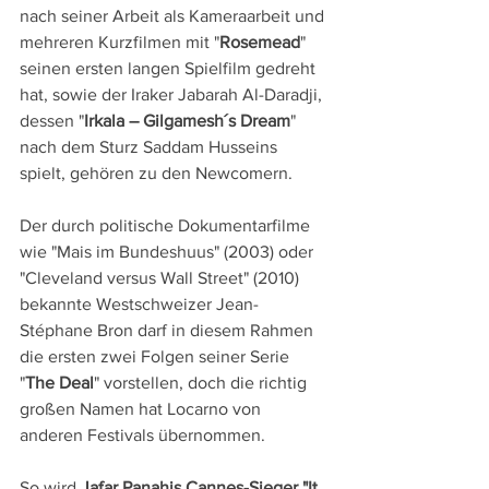
nach seiner Arbeit als Kameraarbeit und 
mehreren Kurzfilmen mit "
Rosemead
" 
seinen ersten langen Spielfilm gedreht 
hat, sowie der Iraker Jabarah Al-Daradji, 
dessen "
Irkala – Gilgamesh´s Dream
" 
nach dem Sturz Saddam Husseins 
spielt, gehören zu den Newcomern.
Der durch politische Dokumentarfilme 
wie "Mais im Bundeshuus" (2003) oder 
"Cleveland versus Wall Street" (2010) 
bekannte Westschweizer Jean-
Stéphane Bron darf in diesem Rahmen 
die ersten zwei Folgen seiner Serie 
"
The Deal
" vorstellen, doch die richtig 
großen Namen hat Locarno von 
anderen Festivals übernommen.
So wird 
Jafar Panahis Cannes-Sieger "It 