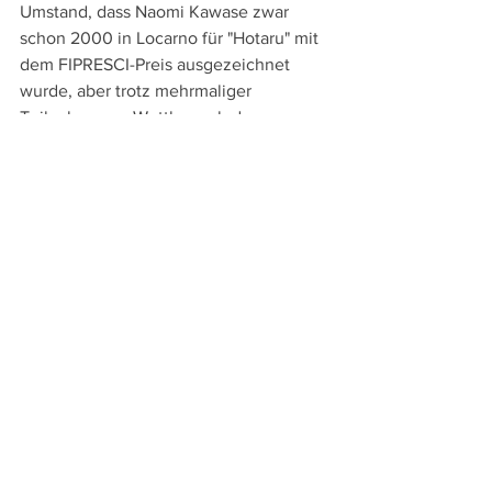
Umstand, dass Naomi Kawase zwar 
schon 2000 in Locarno für "Hotaru" mit 
dem FIPRESCI-Preis ausgezeichnet 
wurde, aber trotz mehrmaliger 
Teilnahme am Wettbewerb des 
Filmfestivals von Cannes noch nie den 
Hauptpreis eines der großen 
Filmfestivals gewonnen hat, könnte die 
längst verdiente Würdigung mit dem 
Goldenen Leoparden begünstigen.
Weitere Berichte vom 78. Locarno Film 
Festival
Vorschau
Retrospektive "Great Expectations"
: 
Britisches Nachkriegskino 1945 - 
1960
Eröffnungsfilm "Le pays d´Arto"