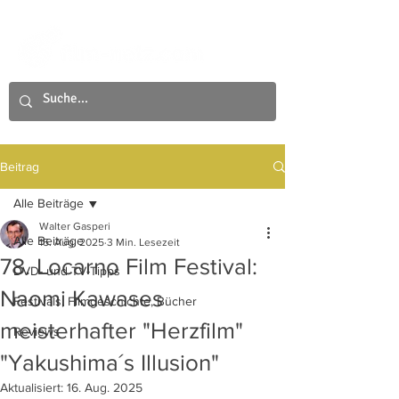
Beitrag
Alle Beiträge
Walter Gasperi
Alle Beiträge
15. Aug. 2025
3 Min. Lesezeit
78. Locarno Film Festival:
DVD- und TV-Tipps
Naomi Kawases
Festivals, Filmgeschichte, Bücher
meisterhafter "Herzfilm"
Reviews
"Yakushima´s Illusion"
Aktualisiert:
16. Aug. 2025