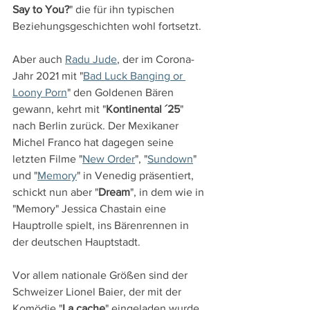
Say to You?
" die für ihn typischen 
Beziehungsgeschichten wohl fortsetzt.
Aber auch 
Radu Jude
, der im Corona-
Jahr 2021 mit "
Bad Luck Banging or 
Loony Porn
" den Goldenen Bären 
gewann, kehrt mit "
Kontinental ´25
" 
nach Berlin zurück. Der Mexikaner 
Michel Franco hat dagegen seine 
letzten Filme "
New Order
", "
Sundown
" 
und "
Memory
" in Venedig präsentiert, 
schickt nun aber "
Dream
", in dem wie in 
"Memory" Jessica Chastain eine 
Hauptrolle spielt, ins Bärenrennen in 
der deutschen Hauptstadt.
Vor allem nationale Größen sind der 
Schweizer Lionel Baier, der mit der 
Komödie "
La cache
" eingeladen wurde, 