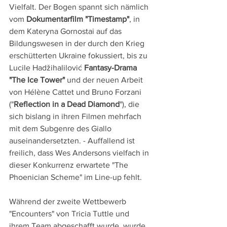
Vielfalt. Der Bogen spannt sich nämlich 
vom 
Dokumentarfilm "Timestamp"
, in 
dem Kateryna Gornostai auf das 
Bildungswesen in der durch den Krieg 
erschütterten Ukraine fokussiert, bis zu 
Lucile Hadžihalilović 
Fantasy-Drama 
"The Ice Tower"
 und der neuen Arbeit 
von Hélène Cattet und Bruno Forzani 
("
Reflection in a Dead Diamond
"), die 
sich bislang in ihren Filmen mehrfach 
mit dem Subgenre des Giallo 
auseinandersetzten. - Auffallend ist 
freilich, dass Wes Andersons vielfach in 
dieser Konkurrenz erwartete "The 
Phoenician Scheme" im Line-up fehlt.
Während der zweite Wettbewerb 
"Encounters" von Tricia Tuttle und 
ihrem Team abgeschafft wurde, wurde 