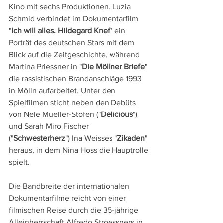
Kino mit sechs Produktionen. Luzia 
Schmid verbindet im Dokumentarfilm 
"
Ich will alles. Hildegard Knef
" ein 
Porträt des deutschen Stars mit dem 
Blick auf die Zeitgeschichte, während 
Martina Priessner in "
Die Möllner Briefe
" 
die rassistischen Brandanschläge 1993 
in Mölln aufarbeitet. Unter den 
Spielfilmen sticht neben den Debüts 
von Nele Mueller-Stöfen ("
Delicious
") 
und Sarah Miro Fischer 
("
Schwesterherz
") Ina Weisses "
Zikaden
" 
heraus, in dem Nina Hoss die Hauptrolle 
spielt.
Die Bandbreite der internationalen 
Dokumentarfilme reicht von einer 
filmischen Reise durch die 35-jährige 
Alleinherrschaft Alfredo Stroessners in 