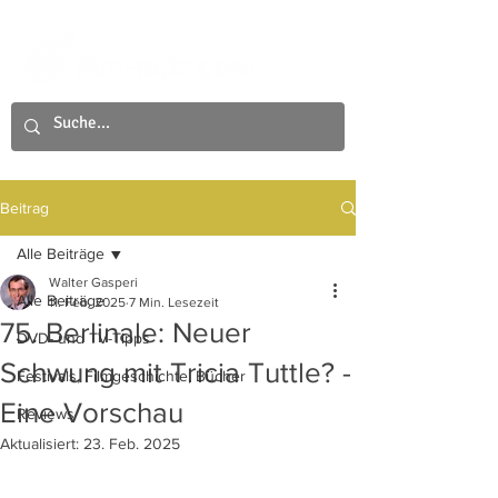
Beitrag
Alle Beiträge
Walter Gasperi
Alle Beiträge
11. Feb. 2025
7 Min. Lesezeit
75. Berlinale: Neuer
DVD- und TV-Tipps
Schwung mit Tricia Tuttle? -
Festivals, Filmgeschichte, Bücher
Eine Vorschau
Reviews
Aktualisiert:
23. Feb. 2025