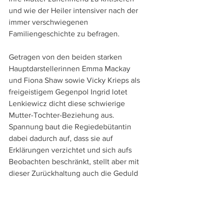
und wie der Heiler intensiver nach der 
immer verschwiegenen 
Familiengeschichte zu befragen.
Getragen von den beiden starken 
Hauptdarstellerinnen Emma Mackay 
und Fiona Shaw sowie Vicky Krieps als 
freigeistigem Gegenpol Ingrid lotet 
Lenkiewicz dicht diese schwierige 
Mutter-Tochter-Beziehung aus. 
Spannung baut die Regiedebütantin 
dabei dadurch auf, dass sie auf 
Erklärungen verzichtet und sich aufs 
Beobachten beschränkt, stellt aber mit 
dieser Zurückhaltung auch die Geduld 
der Zuschauer:innen auf die Probe: Hier 
wird man nämlich nicht an die Hand 
genommen und durch den Film geführt, 