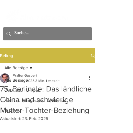
Beitrag
Alle Beiträge
Walter Gasperi
Alle Beiträge
15. Feb. 2025
3 Min. Lesezeit
75. Berlinale: Das ländliche
DVD- und TV-Tipps
China und schwierige
Festivals, Filmgeschichte, Bücher
Mutter-Tochter-Beziehung
Reviews
Aktualisiert:
23. Feb. 2025