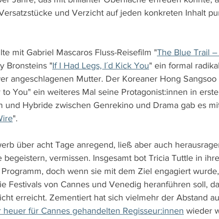
Versatzstücke und Verzicht auf jeden konkreten Inhalt pur
te mit Gabriel Mascaros Fluss-Reisefilm "
The Blue Trail –
y Bronsteins "
If I Had Legs, I´d Kick You
" ein formal radika
wer angeschlagenen Mutter. Der Koreaner Hong Sangsoo l
to You" ein weiteres Mal seine Protagonist:innen in erster
en und Hybride zwischen Genrekino und Drama gab es mit
Wire
".
erb über acht Tage anregend, ließ aber auch herausrage
e begeistern, vermissen. Insgesamt bot Tricia Tuttle in ihr
s Programm, doch wenn sie mit dem Ziel engagiert wurde, 
die Festivals von Cannes und Venedig heranführen soll, d
 nicht erreicht. Zementiert hat sich vielmehr der Abstand a
er heuer für Cannes gehandelten Regisseur:innen
 wieder w