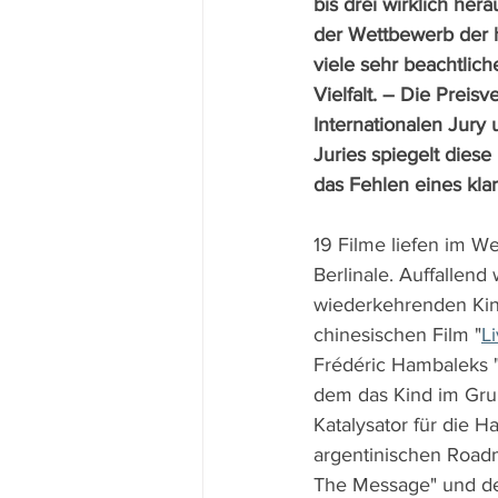
bis drei wirklich her
der Wettbewerb der h
viele sehr beachtlic
Vielfalt. – Die Preisv
Internationalen Jury
Juries spiegelt dies
das Fehlen eines klar
19 Filme liefen im W
Berlinale. Auffallend 
wiederkehrenden Kin
chinesischen Film "
L
Frédéric Hambaleks 
dem das Kind im Gru
Katalysator für die H
argentinischen Road
The Message" und d