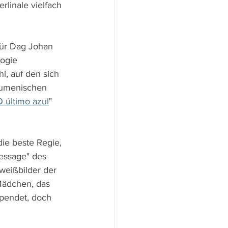
linale vielfach 
für Dag Johan 
logie 
, auf den sich 
kumenischen 
O último azul
" 
die beste Regie, 
essage" des 
weißbilder der 
Mädchen, das 
pendet, doch 