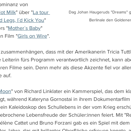
Dominanz von 
ot Milk
" über "
La tour 
Dag Johan Haugeruds "Dreams" ge
ad Legs, I´d Kick You
" 
Berlinale den Goldene
rs "
Mother´s Baby
" 
n Film "
Girls on Wire
".
 zusammenhängen, dass mit der Amerikanerin Tricia Tuttl
e Leiterin fürs Programm verantwortlich zeichnet, kann ab
ren Filme sein. Denn mehr als diese Akzente fiel vor allem
 auf.
 Moon
" von Richard Linklater ein Kammerspiel, das dem kl
gt, während Kateryna Gornostai in ihrem Dokumentarfilm 
in Kaleidoskop des Schullebens in der vom Krieg erschü
ebrochene Lebensfreude der Schüler:innen feiert. Mit "Re
lène Cattet und Bruno Forzani gab es ein Spiel mit dem
r Jahre, das mit brillanter Oberfläche erfreuen konnte, a