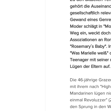
gehört die Auseinand
gesellschaftlich rel
Gewand eines Genref
Moder schlägt in "Mo
Weg ein, weckt doch 
Assoziationen an Rom
"Rosemary´s Baby". I
"Was Marielle weiß" 
Teenager mit seiner 
Lügen der Eltern auf.
Die 46-jährige Graze
mit ihrem nach "Hig
Mandarinen lügen nic
einmal Revoluzzer" (2
den Sprung in den W