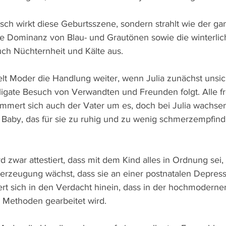
tisch wirkt diese Geburtsszene, sondern strahlt wie der ga
die Dominanz von Blau- und Grautönen sowie die winterli
h Nüchternheit und Kälte aus. 
elt Moder die Handlung weiter, wenn Julia zunächst unsich
bligate Besuch von Verwandten und Freunden folgt. Alle f
kümmert sich auch der Vater um es, doch bei Julia wachsen
Baby, das für sie zu ruhig und zu wenig schmerzempfindlic
 zwar attestiert, dass mit dem Kind alles in Ordnung sei,
erzeugung wächst, dass sie an einer postnatalen Depressi
ert sich in den Verdacht hinein, dass in der hochmodernen
 Methoden gearbeitet wird.