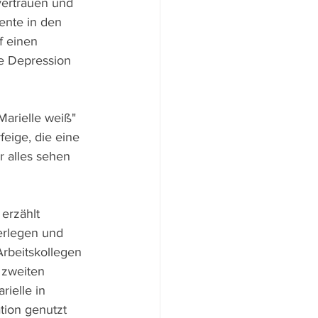
vertrauen und 
nte in den 
f einen 
e Depression 
arielle weiß" 
feige, die eine 
r alles sehen 
erzählt 
erlegen und 
Arbeitskollegen 
 zweiten 
ielle in 
tion genutzt 