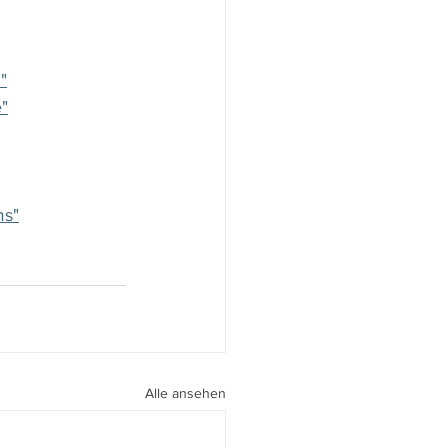
"
e"
ms"
Alle ansehen