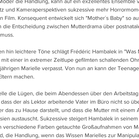
 Moder die Handlung, kann auf ein exzellentes Ensemble 
satz und Kameraperspektiven sukzessive mehr Horrormome
en Film. Konsequent entwickelt sich "Mother´s Baby" so au
m die Entscheidung zwischen Mutterdrama über postnatal
 muss.
 hin leichtere Töne schlägt Frédéric Hambalek in "Was M
r mit einer in extremer Zeitlupe gefilmten schallenden Ohr
-jährigen Marielle verpasst. Von nun an kann der Teenage
Eltern machen.
lle die Lügen, die beim Abendessen über den Arbeitstag 
dass der als Lektor arbeitende Vater im Büro nicht so üb
er das zu Hause darstellt, und dass die Mutter mit einem 
asien austauscht. Sukzessive steigert Hambalek in seinem
 in verschiedene Farben getauchte Großaufnahmen von Mar
ird, die Handlung, wenn das Wissen Marielles zur Manipula