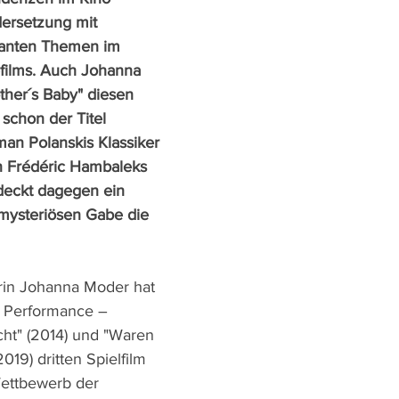
ersetzung mit 
evanten Themen im 
ilms. Auch Johanna 
ther´s Baby" diesen 
schon der Titel 
an Polanskis Klassiker 
n Frédéric Hambaleks 
deckt dagegen ein 
mysteriösen Gabe die 
rin Johanna Moder hat 
h Performance – 
ht" (2014) und "Waren 
019) dritten Spielfilm 
ettbewerb der 