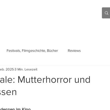
Aktuell
Beiträge
Über mich
Links
Festivals, Filmgeschichte, Bücher
Reviews
Feb. 2025
3 Min. Lesezeit
nale: Mutterhorror und
ssen
ndenzen im Kino 