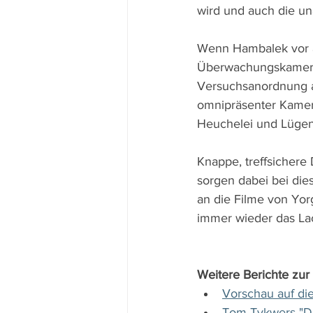
wird und auch die un
Wenn Hambalek vor al
Überwachungskameras
Versuchsanordnung a
omnipräsenter Kamera
Heuchelei und Lüge
Knappe, treffsichere
sorgen dabei bei die
an die Filme von Yorg
immer wieder das Lac
Weitere Berichte zur 
Vorschau auf die
Tom Tykwers "Da