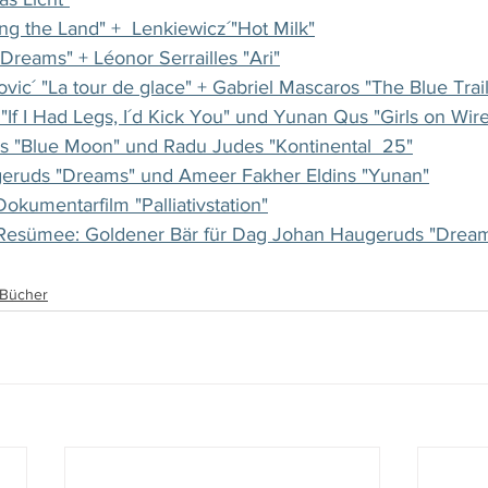
g the Land" +  Lenkiewicz´"Hot Milk"
Dreams" + Léonor Serrailles "Ari"
ovic´ "La tour de glace" + Gabriel Mascaros "The Blue Trail
"If I Had Legs, I´d Kick You" und Yunan Qus "Girls on Wir
rs "Blue Moon" und Radu Judes "Kontinental  25"
eruds "Dreams" und Ameer Fakher Eldins "Yunan"
Dokumentarfilm "Palliativstation"
 Resümee: Goldener Bär für Dag Johan Haugeruds "Drea
, Bücher