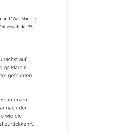
 und "Was Marielle 
ettbewerb der 75. 
unächst auf 
orgs klarem 
em gefeierten 
d Schmerzen 
ar nach der 
o wie die 
t zurückkehrt, 