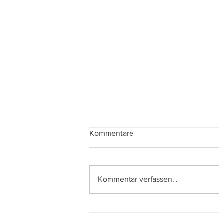
Kommentare
Kommentar verfassen...
Filmbuch: Szene für Szene
die Welt entdecken 2: