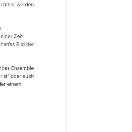
ichtbar werden.
e 
iner Zeit 
harfes Bild der 
endes Ensemble 
ist" oder auch 
 der einem 