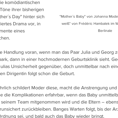
Die komödiantischen 
Töne ihrer bisherigen 
ther´s Day" hinter sich 
"Mother´s Baby" von Johanna Moder
iertes Drama vor, in 
weiß" von Frédéric Hambalek im W
mente eines 
Berlinale
chen.
ie Handlung voran, wenn man das Paar Julia und Georg z
rk, dann in einer hochmodernen Geburtsklinik sieht. Ge
ulias Unsicherheit gegenüber, doch unmittelbar nach ein
en Dirigentin folgt schon die Geburt.
ührlich schildert Moder diese, macht die Anstrengung un
e die Komplikationen erfahrbar, wenn das Baby unmittelb
 seinem Team mitgenommen wird und die Eltern – ebens
unsichert zurückbleiben. Banges Warten folgt, bis der Arz
n Ordnung sei, und bald auch das Baby wieder bringt.