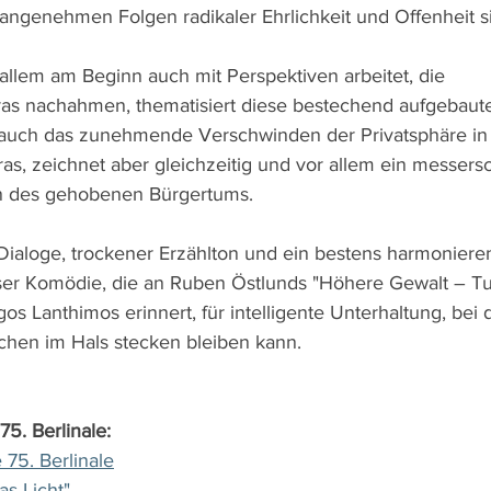
angenehmen Folgen radikaler Ehrlichkeit und Offenheit s
lem am Beginn auch mit Perspektiven arbeitet, die 
 nachahmen, thematisiert diese bestechend aufgebaut
uch das zunehmende Verschwinden der Privatsphäre in e
s, zeichnet aber gleichzeitig und vor allem ein messersc
n des gehobenen Bürgertums.
 Dialoge, trockener Erzählton und ein bestens harmonier
ser Komödie, die an Ruben Östlunds "Höhere Gewalt – Tur
os Lanthimos erinnert, für intelligente Unterhaltung, bei
hen im Hals stecken bleiben kann. 
75. Berlinale:
 75. Berlinale
s Licht"