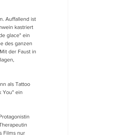
 Auffallend ist 
wein kastriert 
de glace" ein 
ahe des ganzen 
Mit der Faust in 
lagen, 
n als Tattoo 
k You" ein 
Protagonistin 
 Therapeutin 
s Films nur 