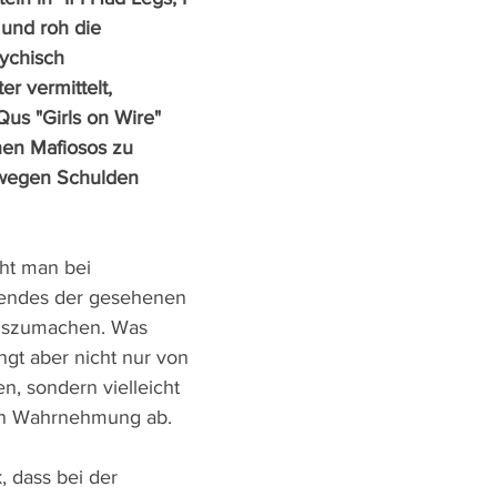
 und roh die 
ychisch 
r vermittelt, 
us "Girls on Wire" 
nen Mafiosos zu 
wegen Schulden 
ht man bei 
dendes der gesehenen 
uszumachen. Was 
gt aber nicht nur von 
, sondern vielleicht 
en Wahrnehmung ab.
, dass bei der 