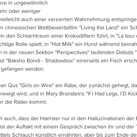
iere in ungewöhnlich 
ehr oder weniger 
vielleicht auch einer verzerrten Wahrnehmung entspringen.
m chinesischen Wettbewerbsfilm "Living the Land" ein Sch
" in den Schlachtraum einer Krokodilfarm führt, in "La tour 
chtige Rolle spielt, in "Hot Milk" ein Hund während bein
en in der neuen Sektion "Perspectives" laufenden Debüts "
nd "Baksho Bondi - Shadowbox" einerseits ein Fisch ersch
e gefangen werden.
n Qus "Girls on Wire" ein Rabe, der zunächst gehegt, dan
wigt wird, und in Mary Bronsteins "If I Had Legs, I´D Kic
er die Räder kommt.
ich auch, dass der Hamster nur in den Halluzinationen der 
 ist der Auftakt mit einem Gespräch zwischen ihr und der
mittels Schlauch künstlich ernährten, aber bis zum Ende de