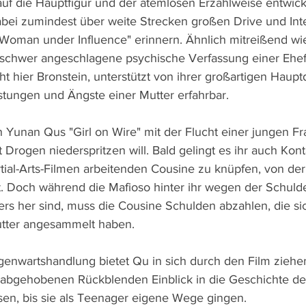
uf die Hauptfigur und der atemlosen Erzählweise entwickel
abei zumindest über weite Strecken großen Drive und Inten
Woman under Influence" erinnern. Ähnlich mitreißend wie
 schwer angeschlagene psychische Verfassung einer Ehefr
ht hier Bronstein, unterstützt von ihrer großartigen Hauptd
stungen und Ängste einer Mutter erfahrbar.
h Yunan Qus "Girl on Wire" mit der Flucht einer jungen Fr
 Drogen niederspritzen will. Bald gelingt es ihr auch Kont
tial-Arts-Filmen arbeitenden Cousine zu knüpfen, von der 
t. Doch während die Mafioso hinter ihr wegen der Schulde
rs her sind, muss die Cousine Schulden abzahlen, die sic
Mutter angesammelt haben.
egenwartshandlung bietet Qu in sich durch den Film zieh
abgehobenen Rückblenden Einblick in die Geschichte der
n, bis sie als Teenager eigene Wege gingen.