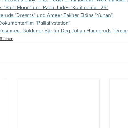
rs "Blue Moon" und Radu Judes "Kontinental  25"
eruds "Dreams" und Ameer Fakher Eldins "Yunan"
Dokumentarfilm "Palliativstation"
 Resümee: Goldener Bär für Dag Johan Haugeruds "Drea
, Bücher
www.film-netz.com
I Walter Gas