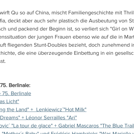
wirft Qu so auf China, mischt Familiengeschichte mit Thrill
a, deckt aber auch sehr plastisch die Ausbeutung von S
h und packend der Beginn ist, so verliert sich "Girl on W
benssituation der jungen Frauen ebenso wie auf die in Mart
Luft fliegenden Stunt-Doubles bezieht, doch zunehmend in 
ichte, die eine überzeugende Einbettung in ein gesellsch
st.
75. Berlinale:
 75. Berlinale
s Licht"
g the Land" +  Lenkiewicz´"Hot Milk"
Dreams" + Léonor Serrailles "Ari"
ovic´ "La tour de glace" + Gabriel Mascaros "The Blue Trail
"Mother´s Baby" und Frédéric Hambaleks "Was Marielle 