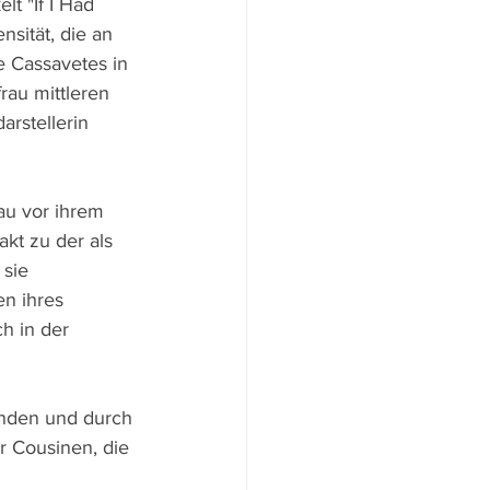
t "If I Had 
sität, die an 
 Cassavetes in 
au mittleren 
arstellerin 
au vor ihrem 
akt zu der als 
sie 
n ihres 
h in der 
enden und durch 
 Cousinen, die 