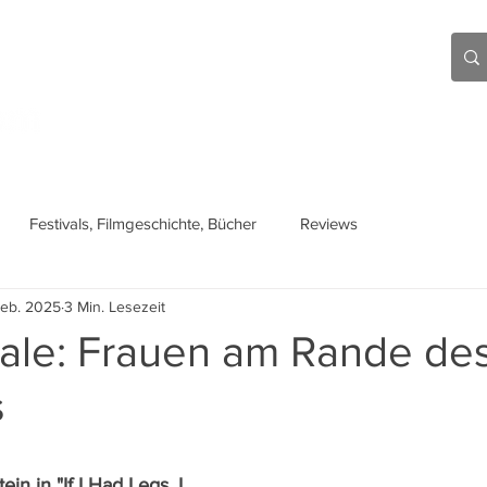
Aktuell
Beiträge
Über mich
Links
Festivals, Filmgeschichte, Bücher
Reviews
Feb. 2025
3 Min. Lesezeit
nale: Frauen am Rande de
s
n in "If I Had Legs, I