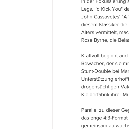
In der Fokussierung a
Legs, I´d Kick You" d
John Cassavetes´ "A 
diesem Klassiker die
Alters vermittelt, mac
Rose Byrne, die Bela
Kraftvoll beginnt auc
Bewacher, der sie mit
Stunt-Double bei Mar
Unterstützung erhoff
drogensüchtigen Vate
Kleiderfabrik ihrer 
Parallel zu dieser G
das enge 4:3-Format 
gemeinsam aufwuchse