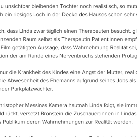
u unsichtbar bleibenden Tochter noch realistisch, so mut
 ein riesiges Loch in der Decke des Hauses schon sehr s
auch, dass Linda zwar täglich einen Therapeuten besucht, gl
enzenden Raum selbst als Therapeutin Patient:innen empfa
Film getätigten Aussage, dass Wahrnehmung Realität sei, 
nation der am Rande eines Nervenbruchs stehenden Protago
h nur die Krankheit des Kindes eine Angst der Mutter, real
die Abwesenheit des Ehemanns aufgrund seines Jobs als 
nder Parkplatzwächter.
hristopher Messinas Kamera hautnah Linda folgt, sie imme
d rückt, versetzt Bronstein die Zuschauer:innen in Lindas
das Publikum deren Wahrnehmungen zur Realität werden.