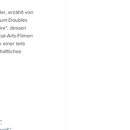
er, erzählt von 
tunt-Doubles 
ire", dessen 
ial-Arts-Filmen 
einer teils 
aftliches 
"
weiß"