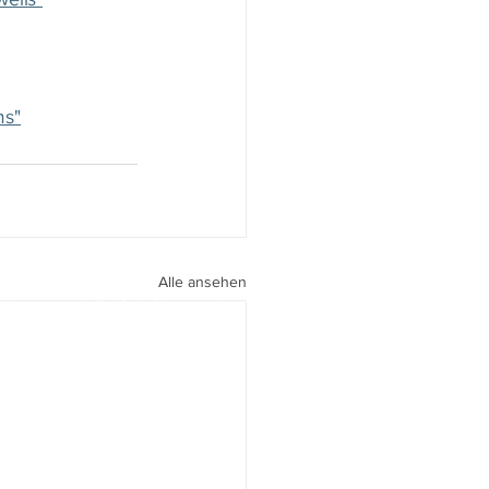
ms"
Alle ansehen
peri I
walter.gasperi@film-netz.com