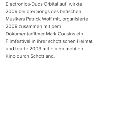
Electronica-Duos Orbital auf, wirkte 
2009 bei drei Songs des britischen 
Musikers Patrick Wolf mit, organisierte 
2008 zusammen mit dem 
Dokumentarfilmer Mark Cousins ein 
Filmfestival in ihrer schottischen Heimat 
und tourte 2009 mit einem mobilen 
Kino durch Schottland.
2015 hat die engagierte und enorm 
vielseitige Schauspielerin, die 2020 
auch mit einem Goldenen Löwen der 
Filmfestspiele von Venedig für ihr 
Lebenswerk ausgezeichnet wurde, 
zusammen mit Colin MacCabe, 
Christopher Roth und Bartek Dziadosz 
auch ihr Regiedebüt vorgelegt: Im 
vierteiligen dokumentarischen 
Essayfilm "The Seasons in Quincy: Four 