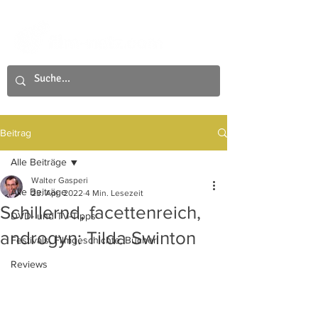
Beitrag
Alle Beiträge
Walter Gasperi
Alle Beiträge
23. Apr. 2022
4 Min. Lesezeit
Schillernd, facettenreich,
DVD- und TV-Tipps
androgyn: Tilda Swinton
Festivals, Filmgeschichte, Bücher
Reviews