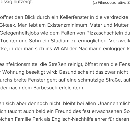
issig aufzeigt.
(c) Filmcooperative Z
 öffnet den Blick durch ein Kellerfenster in die verdreck
Gi-taek. Man lebt am Existenzminimum, Vater und Mutter s
 Gelegenheitsjobs wie dem Falten von Pizzaschachteln du
m Tochter und Sohn ein Studium zu ermöglichen. Verzweife
ke, in der man sich ins WLAN der Nachbarin einloggen k
nfektionsmittel die Straßen reinigt, öffnet man die Fens
r Wohnung beseitigt wird: Gesund scheint das zwar nicht z
durchs breite Fenster geht auf eine schmutzige Straße, auf
der nach dem Barbesuch erleichtern.
an sich aber dennoch nicht, bleibt bei allen Unannehmlich
hlich taucht auch bald ein Freund des fast erwachsenen S
reichen Familie Park als Englisch-Nachhilfelehrer für deren