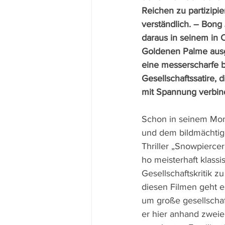
Reichen zu partizipier
verständlich. – Bong
daraus in seinem in 
Goldenen Palme ausg
eine messerscharfe bi
Gesellschaftssatire, d
mit Spannung verbin
Schon in seinem Mons
und dem bildmächtige
Thriller „Snowpierce
ho meisterhaft klass
Gesellschaftskritik z
diesen Filmen geht es
um große gesellschaf
er hier anhand zweier