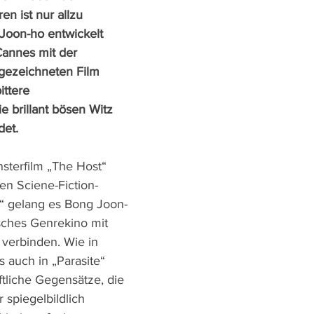
en ist nur allzu 
 Joon-ho entwickelt 
Cannes mit der 
ezeichneten Film 
ttere 
ie brillant bösen Witz 
det.
terfilm „The Host“ 
n Sciene-Fiction-
r“ gelang es Bong Joon-
isches Genrekino mit 
u verbinden. Wie in 
 auch in „Parasite“ 
tliche Gegensätze, die 
 spiegelbildlich 