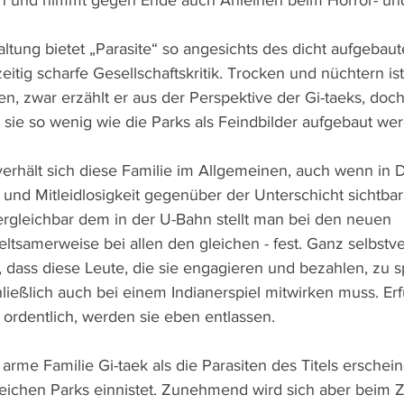
nd nimmt gegen Ende auch Anleihen beim Horror- und S
tung bietet „Parasite“ so angesichts des dicht aufgebau
eitig scharfe Gesellschaftskritik. Trocken und nüchtern is
en, zwar erzählt er aus der Perspektive der Gi-taeks, doch
 sie so wenig wie die Parks als Feindbilder aufgebaut we
erhält sich diese Familie im Allgemeinen, auch wenn in D
und Mitleidlosigkeit gegenüber der Unterschicht sichtbar
ergleichbar dem in der U-Bahn stellt man bei den neuen 
ltsamerweise bei allen den gleichen - fest. Ganz selbstver
h, dass diese Leute, die sie engagieren und bezahlen, zu 
ließlich auch bei einem Indianerspiel mitwirken muss. Erfü
ordentlich, werden sie eben entlassen.
rme Familie Gi-taek als die Parasiten des Titels erscheine
r reichen Parks einnistet. Zunehmend wird sich aber beim 