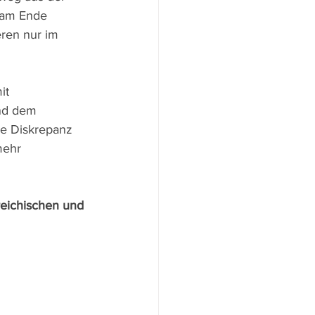
 am Ende 
eren nur im 
it 
nd dem 
he Diskrepanz 
mehr 
rreichischen und 