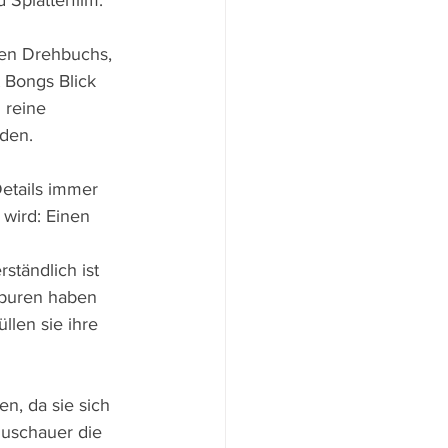
platterfilm.
ten Drehbuchs, 
t Bongs Blick 
 reine 
rden.
etails immer 
 wird: Einen 
ständlich ist 
spuren haben 
llen sie ihre 
n, da sie sich 
Zuschauer die 