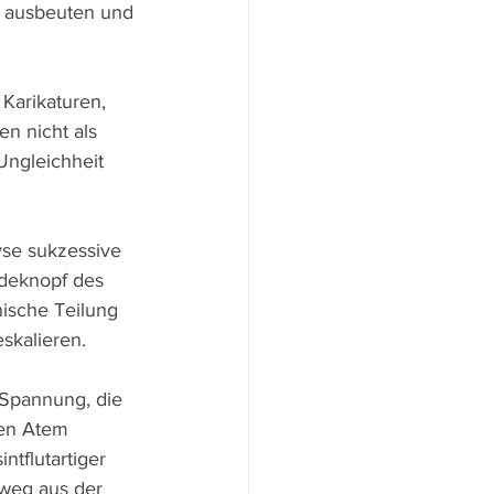
s ausbeuten und 
Karikaturen, 
en nicht als 
Ungleichheit 
se sukzessive 
ndeknopf des 
ische Teilung 
skalieren.
 Spannung, die 
en Atem 
tflutartiger 
weg aus der 