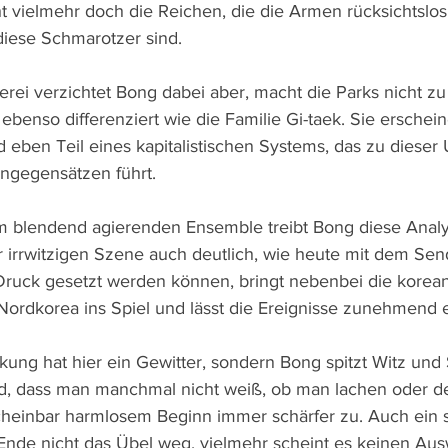
cht vielmehr doch die Reichen, die die Armen rücksichtslo
 diese Schmarotzer sind.
ei verzichtet Bong dabei aber, macht die Parks nicht zu 
ebenso differenziert wie die Familie Gi-taek. Sie erschein
d eben Teil eines kapitalistischen Systems, das zu dieser 
ngegensätzen führt.
m blendend agierenden Ensemble treibt Bong diese Analy
er irrwitzigen Szene auch deutlich, wie heute mit dem Se
ruck gesetzt werden können, bringt nebenbei die korean
 Nordkorea ins Spiel und lässt die Ereignisse zunehmend e
kung hat hier ein Gewitter, sondern Bong spitzt Witz und
nd, dass man manchmal nicht weiß, ob man lachen oder d
cheinbar harmlosem Beginn immer schärfer zu. Auch ein sin
Ende nicht das Übel weg, vielmehr scheint es keinen Aus