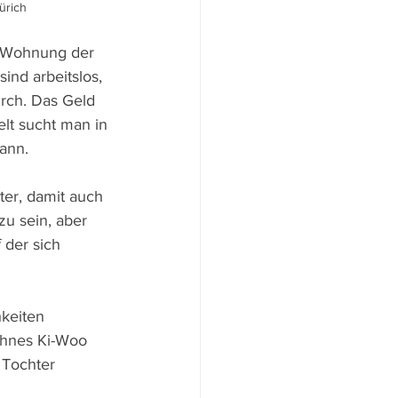
ürich
te Wohnung der 
ind arbeitslos, 
rch. Das Geld 
lt sucht man in 
ann.
ter, damit auch 
u sein, aber 
 der sich 
keiten 
ohnes Ki-Woo 
 Tochter 