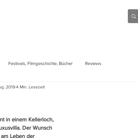
Aktuell
Beiträge
Über mich
Links
Festivals, Filmgeschichte, Bücher
Reviews
ug. 2019
4 Min. Lesezeit
t in einem Kellerloch, 
Luxusvilla. Der Wunsch 
 am Leben der 