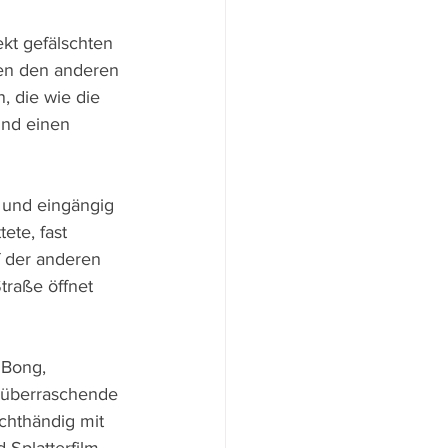
kt gefälschten 
hen den anderen 
, die wie die 
und einen 
 und eingängig 
ete, fast 
f der anderen 
traße öffnet 
 Bong, 
d überraschende 
hthändig mit 