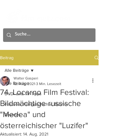
Beitrag
Alle Beiträge
Walter Gasperi
Alle Beiträge
12. Aug. 2021
3 Min. Lesezeit
74. Locarno Film Festival:
DVD- und TV-Tipps
Bildmächtige russische
Festivals, Filmgeschichte, Bücher
"Medea" und
Reviews
österreichischer "Luzifer"
Aktualisiert:
14. Aug. 2021