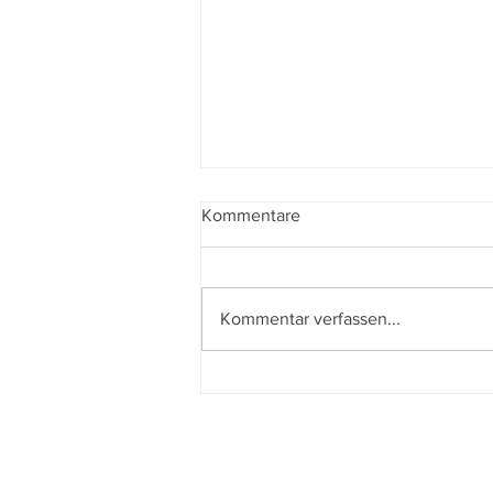
Kommentare
Kommentar verfassen...
79. Locarno Film Festival:
Weltpremieren, Stargäste und
linkes Hollywood-Kino – Eine
Vorschau