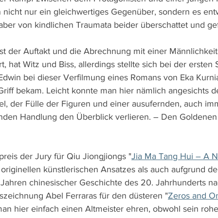
n nicht nur ein gleichwertiges Gegenüber, sondern es entw
 aber von kindlichen Traumata beider überschattet und gef
ist der Auftakt und die Abrechnung mit einer Männlichkeit
 hat Witz und Biss, allerdings stellte sich bei der ersten
 Edwin bei dieser Verfilmung eines Romans von Eka Kurni
 Griff bekam. Leicht konnte man hier nämlich angesichts d
tel, der Fülle der Figuren und einer ausufernden, auch im
nden Handlung den Überblick verlieren. – Den Goldenen
reis der Jury für Qiu Jiongjiongs "
Jia Ma Tang Hui – A 
originellen künstlerischen Ansatzes als auch aufgrund der
Jahren chinesischer Geschichte des 20. Jahrhunderts na
uszeichnung Abel Ferraras für den düsteren "
Zeros and O
man hier einfach einen Altmeister ehren, obwohl sein rohe