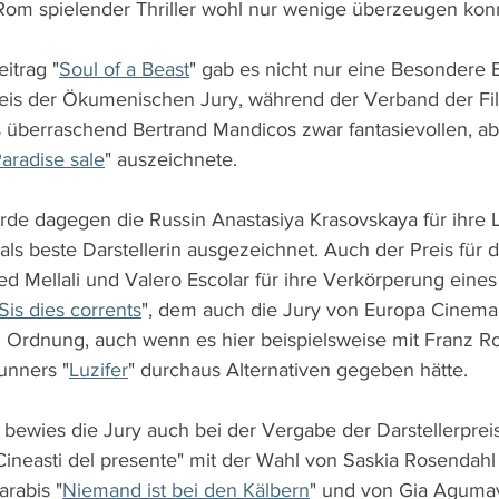
 Rom spielender Thriller wohl nur wenige überzeugen kon
itrag "
Soul of a Beast
" gab es nicht nur eine Besondere
is der Ökumenischen Jury, während der Verband der Film
überraschend Bertrand Mandicos zwar fantasievollen, abe
Paradise sale
" auszeichnete.
e dagegen die Russin Anastasiya Krasovskaya für ihre L
 als beste Darstellerin ausgezeichnet. Auch der Preis für 
d Mellali und Valero Escolar für ihre Verkörperung eines
Sis dies corrents
", dem auch die Jury von Europa Cinema
n Ordnung, auch wenn es hier beispielsweise mit Franz Ro
runners "
Luzifer
" durchaus Alternativen gegeben hätte.
 bewies die Jury auch bei der Vergabe der Darstellerprei
ineasti del presente" mit der Wahl von Saskia Rosendahl 
arabis "
Niemand ist bei den Kälbern
" und von Gia Agumav