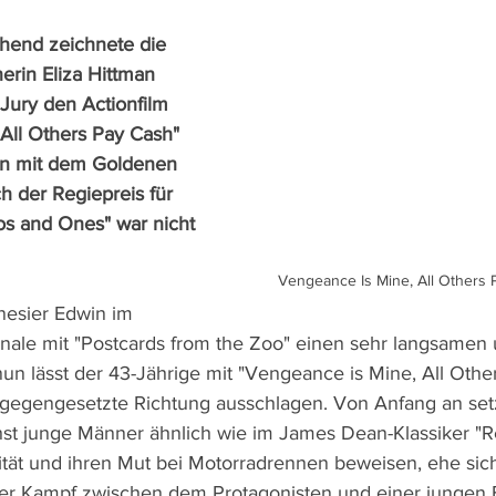
hend zeichnete die 
rin Eliza Hittman 
 Jury den Actionfilm 
All Others Pay Cash" 
in mit dem Goldenen 
 der Regiepreis für 
os and Ones" war nicht 
Vengeance Is Mine, All Others 
nesier Edwin im 
nale mit "Postcards from the Zoo" einen sehr langsamen 
nun lässt der 43-Jährige mit "Vengeance is Mine, All Othe
tgegengesetzte Richtung ausschlagen. Von Anfang an setz
t junge Männer ähnlich wie im James Dean-Klassiker "Re
ität und ihren Mut bei Motorradrennen beweisen, ehe sich
ger Kampf zwischen dem Protagonisten und einer jungen F