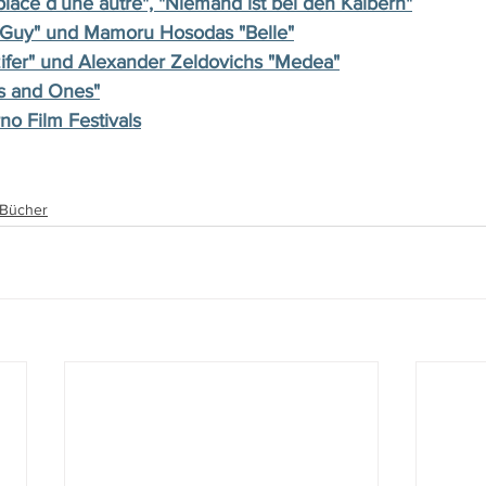
place d´une autre", "Niemand ist bei den Kälbern"
 Guy" und Mamoru Hosodas "Belle"
zifer" und Alexander Zeldovichs "Medea"
os and Ones"
no Film Festivals
, Bücher