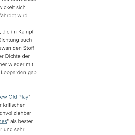
ickelt sich 
ährdet wird.
, die im Kampf 
 Sichtung auch 
awan den Stoff 
er Dichte der 
mer wieder mit 
 Leoparden gab 
New Old Play
" 
 kritischen 
chvollziehbar 
nes
" als bester 
r und sehr 