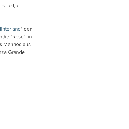
spielt, der 
interland
" den 
die "Rose", in 
es Mannes aus 
azza Grande 