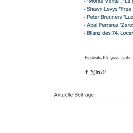
- 
"Monte Verità", "La 
- 
Shawn Levys "Free
- 
Peter Brunners "Lu
- 
Abel Ferraras "Zer
- 
Bilanz des 74. Locar
Festivals, Filmgeschichte
Aktuelle Beiträge