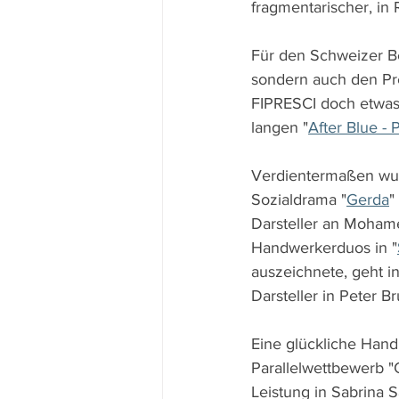
fragmentarischer, in
Für den Schweizer Be
sondern auch den Pre
FIPRESCI doch etwas 
langen "
After Blue - 
Verdientermaßen wurd
Sozialdrama "
Gerda
"
Darsteller an Mohame
Handwerkerduos in "
auszeichnete, geht i
Darsteller in Peter B
Eine glückliche Hand
Parallelwettbewerb "C
Leistung in Sabrina S