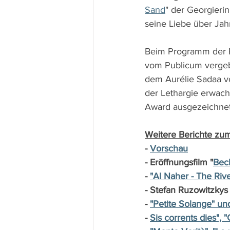
Sand
" der Georgieri
seine Liebe über Ja
Beim Programm der P
vom Publicum vergebe
dem Aurélie Sadaa vo
der Lethargie erwach
Award ausgezeichnet
Weitere Berichte zum
- 
Vorschau
- Eröffnungsfilm "
Bec
- 
"Al Naher - The Ri
- Stefan Ruzowitzkys 
- 
"Petite Solange" und
- 
Sis corrents dies", "