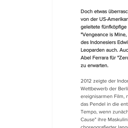
Doch etwas überrasc
von der US-Amerikane
geleitete fünfköpfige
"Vengeance is Mine, 
des Indonesiers Edw
Leoparden auch. Auch
Abel Ferrara für "Zer
zu erwarten.
2012 zeigte der Indo
Wettbewerb der Berli
ereignisarmen Film, 
das Pendel in die en
Tempo, wenn zunächs
Cause" ihre Maskulin
choreografierter lan