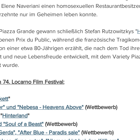
n Elene
Naveriani einen homosexuellen Restaurantbesitzer 
hrzehnte nur im Geheimen leben konnte.
iazza Grande gewann schließlich Stefan Rutzowitzkys "
H
nen Prix du Public, während die französische Tragikomö
n einer etwa 80-Jährigen erzählt, die nach dem Tod ihr
t und neue Lebensfreude entwickelt, mit dem Variety Pi
 wurde.
 74. Locarno Film Festival:
kett
"
ver" und "Nebesa - Heavens Above"
 (Wettbewerb)  
"
Hinterland
"  
 "Soul of a Beast"
 (Wettbewerb)
Gerda", "After Blue - Paradis sale"
 (Wettbewerb)  