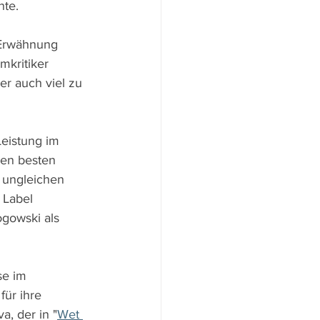
nte.
 Erwähnung 
kritiker 
r auch viel zu 
eistung im 
den besten 
 ungleichen 
 Label 
gowski als 
se im 
für ihre 
a, der in
"
Wet 