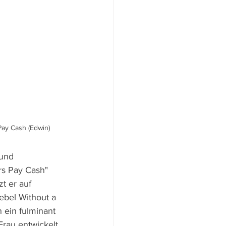
Pay Cash (Edwin)
und 
rs Pay Cash" 
t er auf 
bel Without a 
 ein fulminant 
rau entwickelt. 