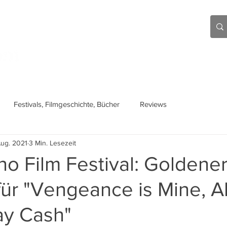
Aktuell
Beiträge
Über mich
Links
Festivals, Filmgeschichte, Bücher
Reviews
Aug. 2021
3 Min. Lesezeit
no Film Festival: Goldene
ür "Vengeance is Mine, Al
ay Cash"