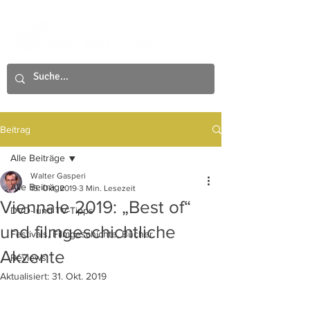
Beitrag
Alle Beiträge
Walter Gasperi
Alle Beiträge
15. Okt. 2019
3 Min. Lesezeit
Viennale 2019: „Best of“
DVD- und TV-Tipps
und filmgeschichtliche
Festivals, Filmgeschichte, Bücher
Akzente
Reviews
Aktualisiert:
31. Okt. 2019