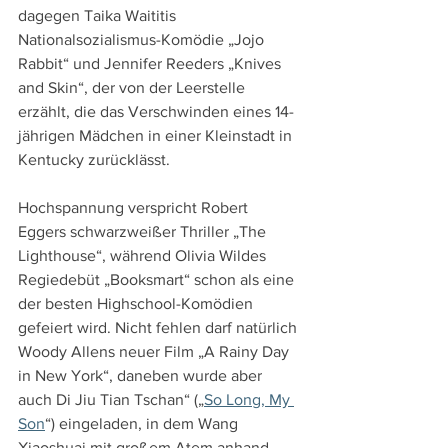
dagegen Taika Waititis 
Nationalsozialismus-Komödie „Jojo 
Rabbit“ und Jennifer Reeders „Knives 
and Skin“, der von der Leerstelle 
erzählt, die das Verschwinden eines 14-
jährigen Mädchen in einer Kleinstadt in 
Kentucky zurücklässt.
Hochspannung verspricht Robert 
Eggers schwarzweißer Thriller „The 
Lighthouse“, während Olivia Wildes 
Regiedebüt „Booksmart“ schon als eine 
der besten Highschool-Komödien 
gefeiert wird. Nicht fehlen darf natürlich 
Woody Allens neuer Film „A Rainy Day 
in New York“, daneben wurde aber 
auch Di Jiu Tian Tschan“ („
So Long, My 
Son
“) eingeladen, in dem Wang 
Xiaoshuai mit großem Atem anhand 