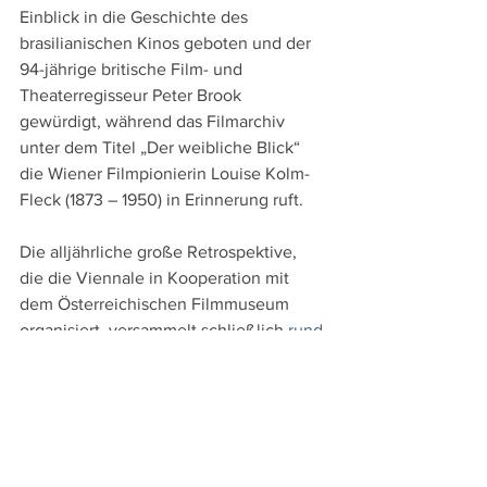
Einblick in die Geschichte des 
brasilianischen Kinos geboten und der 
94-jährige britische Film- und 
Theaterregisseur Peter Brook 
gewürdigt, während das Filmarchiv 
unter dem Titel „Der weibliche Blick“ 
die Wiener Filmpionierin Louise Kolm-
Fleck (1873 – 1950) in Erinnerung ruft. 
Die alljährliche große Retrospektive, 
die die Viennale in Kooperation mit 
dem Österreichischen Filmmuseum 
organisiert, versammelt schließlich 
rund 
40 europäische Partisanenfilme
 und 
spannt dabei den Bogen von Réne 
Clements „La bataille du rail“ (1946) bis 
zu Elem Klimovs „Idi i smotri“ (1985) und 
vom norwegischen „Nine Lives“ (Arne 
Skouen, 1957) bis zum jugoslawischen 