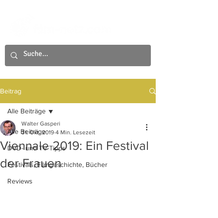
Beitrag
Alle Beiträge
Walter Gasperi
Alle Beiträge
31. Okt. 2019
4 Min. Lesezeit
Viennale 2019: Ein Festival
DVD- und TV-Tipps
der Frauen
Festivals, Filmgeschichte, Bücher
Reviews