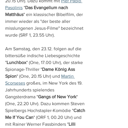
20.15 Uhr). Dazu kommt mit 
Pier Paolo 
Pasolinis
 "
Das Evangelium nach 
Matthäus
" ein klassischer Bibelfilm, der 
immer wieder als "der beste aller 
misslungenen Jesus-Filme" bezeichnet 
wurde (SRF 1, 23.55 Uhr).
Am Samstag, den 23.12. folgen auf die 
bittersüße indische Liebesgeschichte 
"
Lunchbox
" (One, 17.00 Uhr), der starke 
Spionage-Thriller "
Dame König Ass 
Spion
" (One, 20.15 Uhr) und 
Martin 
Scorseses
 großes, im New York des 19. 
Jahrhunderts spielendes 
Gangsterdrama "
Gangs of New York
" 
(One, 22.20 Uhr). Dazu kommen Steven 
Spielbergs Hochstapler-Komödie "
Catch 
Me If You Can
" (ORF 1, 00.20 Uhr) und 
mit Rainer Werner Fassbinders "
Lilli 