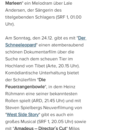
Marleen
" ein Melodram über Lale 
Andersen, der Sängerin des 
titelgebenden Schlagers (SRF 1, 01.00 
Uhr).
Am Sonntag, den 24.12. gibt es mit "
Der 
Schneeleopard
" einen atemberaubend 
schönen Dokumentarfilm über die 
Suche nach dem scheuen Tier im 
Hochland von Tibet (Arte, 20.15 Uhr). 
Komödiantische Unterhaltung bietet 
der Schülerfilm "
Die 
Feuerzangenbowle
", in dem Heinz 
Rühmann eine seiner bekanntesten 
Rollen spielt (ARD, 21.45 Uhr) und mit 
Steven Spielbergs Neuverfilmung von 
"
West Side Story
" gibt es auch ein 
großes Musical (SRF 1, 20.05 Uhr) sowie 
mit "
Amadeus – Director´s Cut
" Milos 