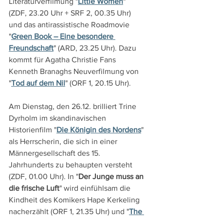
Literaturverfilmung "
Little Women
" 
(ZDF, 23.20 Uhr + SRF 2, 00.35 Uhr) 
und das antirassistische Roadmovie 
"
Green Book – Eine besondere 
Freundschaft
" (ARD, 23.25 Uhr). Dazu 
kommt für Agatha Christie Fans 
Kenneth Branaghs Neuverfilmung von 
"
Tod auf dem Nil
" (ORF 1, 20.15 Uhr).
Am Dienstag, den 26.12. brilliert Trine 
Dyrholm im skandinavischen 
Historienfilm "
Die Königin des Nordens
" 
als Herrscherin, die sich in einer 
Männergesellschaft des 15. 
Jahrhunderts zu behaupten versteht 
(ZDF, 01.00 Uhr). In "
Der Junge muss an 
die frische Luft
" wird einfühlsam die 
Kindheit des Komikers Hape Kerkeling 
nacherzählt (ORF 1, 21.35 Uhr) und "
The 