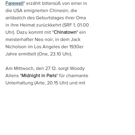
Farewell
" erzählt bittersüß von einer in 
die USA emigrierten Chinesin, die 
anlässlich des Geburtstages ihrer Oma 
in ihre Heimat zurückkehrt (SRF 1, 01.00 
Uhr). Dazu kommt mit "
Chinatown
" ein 
meisterhafter Neo noir, in dem Jack 
Nicholson im Los Angeles der 1930er 
Jahre ermittelt (One, 23.10 Uhr).
Am Mittwoch, den 27.12. sorgt Woody 
Allens "
Midnight in Paris
" für charmante 
Unterhaltung (Arte, 20.15 Uhr) und mit 
"
Gandhi
" wird Richard Attenboroughs 
mit acht Oscars ausgezeichnetes Epos 
über den indischen Freiheitskämpfer 
geboten (ORF 2, 23.55 Uhr).
Am Donnerstag, den 28.12. hat man die 
Wahl zwischen Thomas Vinterbergs 