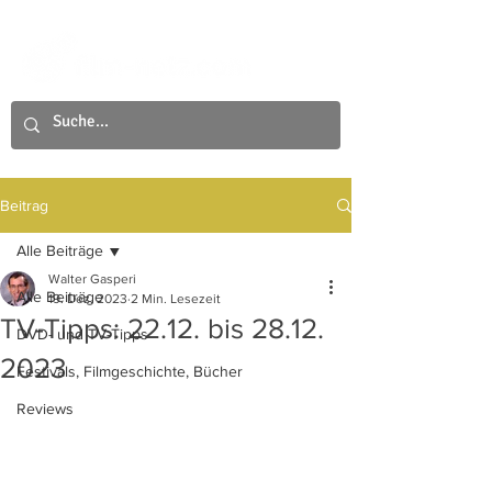
Beitrag
Alle Beiträge
Walter Gasperi
Alle Beiträge
19. Dez. 2023
2 Min. Lesezeit
TV-Tipps: 22.12. bis 28.12.
DVD- und TV-Tipps
2023
Festivals, Filmgeschichte, Bücher
Reviews