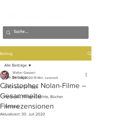
Beitrag
Alle Beiträge
Walter Gasperi
Alle Beiträge
24. Juli 2020
19 Min. Lesezeit
Christopher Nolan-Filme –
DVD- und TV-Tipps
Gesammelte
Festivals, Filmgeschichte, Bücher
Filmrezensionen
Reviews
Aktualisiert:
30. Juli 2020