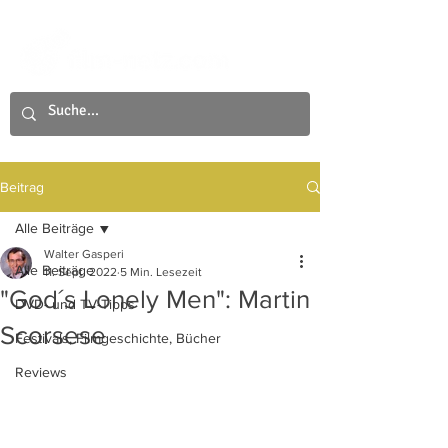
Beitrag
Alle Beiträge
Walter Gasperi
Alle Beiträge
11. Sept. 2022
5 Min. Lesezeit
"God´s Lonely Men": Martin
DVD- und TV-Tipps
Scorsese
Festivals, Filmgeschichte, Bücher
Reviews