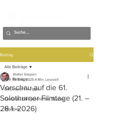
Beitrag
Alle Beiträge
Walter Gasperi
Alle Beiträge
10. Dez. 2025
4 Min. Lesezeit
Vorschau auf die 61.
DVD- und TV-Tipps
Solothurner Filmtage (21. –
Festivals, Filmgeschichte, Bücher
28.1. 2026)
Reviews