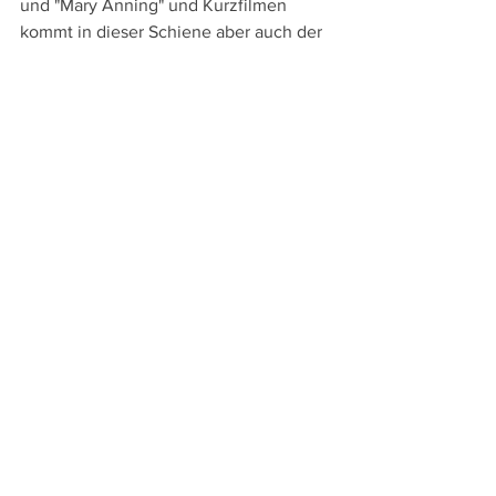
und "Mary Anning" und Kurzfilmen 
kommt in dieser Schiene aber auch der 
Dokumentarfilm unter anderem mit 
Simon Helblings "Game Over – Der Fall 
der Credit Suisse", Fabienne Steiners 
"Fitting in", Anka Schmids "Melodie" 
oder Christian Freis "Blame" nicht zu 
kurz.
Innovatives Kino steht im Zentrum der 
Schiene 
Panorama – Andere 
Erzählformen
, während in der Sektion 
Fokus
 dem Kitsch im Kino nachgespürt 
wird. Die Bandbreite der dabei 
präsentierten sechs Filme spannt sich 
von Chantal Akermans "Golden 
Eighties" bis zu Lucile Hadžihalilovićs 
"
La Tour de glace
". 