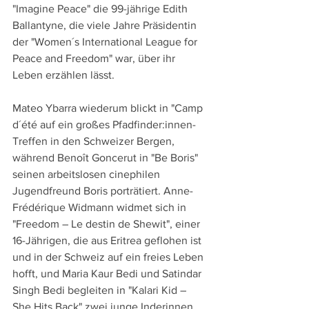
"Imagine Peace" die 99-jährige Edith 
Ballantyne, die viele Jahre Präsidentin 
der "Women´s International League for 
Peace and Freedom" war, über ihr 
Leben erzählen lässt.
Mateo Ybarra wiederum blickt in "Camp 
d´été auf ein großes Pfadfinder:innen-
Treffen in den Schweizer Bergen, 
während Benoît Goncerut in "Be Boris" 
seinen arbeitslosen cinephilen 
Jugendfreund Boris porträtiert. Anne-
Frédérique Widmann widmet sich in 
"Freedom – Le destin de Shewit", einer 
16-Jährigen, die aus Eritrea geflohen ist 
und in der Schweiz auf ein freies Leben 
hofft, und Maria Kaur Bedi und Satindar 
Singh Bedi begleiten in "Kalari Kid – 
She Hits Back" zwei junge Inderinnen, 