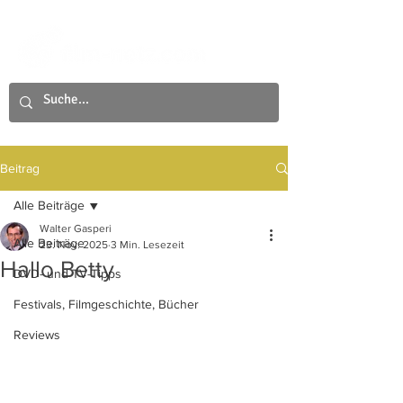
Beitrag
Alle Beiträge
Walter Gasperi
Alle Beiträge
23. Nov. 2025
3 Min. Lesezeit
Hallo Betty
DVD- und TV-Tipps
Festivals, Filmgeschichte, Bücher
Reviews