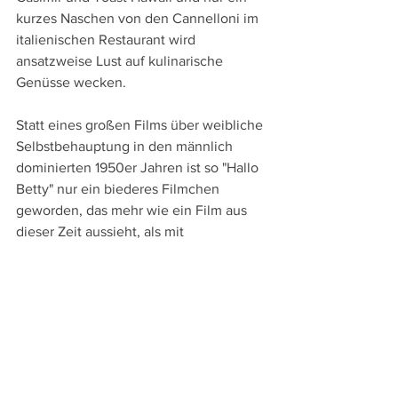
kurzes Naschen von den Cannelloni im 
italienischen Restaurant wird 
ansatzweise Lust auf kulinarische 
Genüsse wecken.
Statt eines großen Films über weibliche 
Selbstbehauptung in den männlich 
dominierten 1950er Jahren ist so "Hallo 
Betty" nur ein biederes Filmchen 
geworden, das mehr wie ein Film aus 
dieser Zeit aussieht, als mit 
treffsicherem Blick von der Gegenwart 
des 21. Jahrhunderts aus die 
gesellschaftlichen Spannungen dieser 
bürgerlich-konservativen Zeit 
aufzudecken.