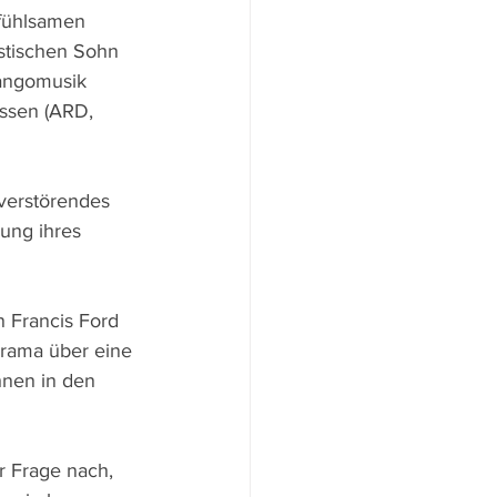
nfühlsamen 
istischen Sohn 
angomusik 
assen (ARD, 
 verstörendes 
ung ihres 
 Francis Ford 
rama über eine 
hnen in den 
r Frage nach, 