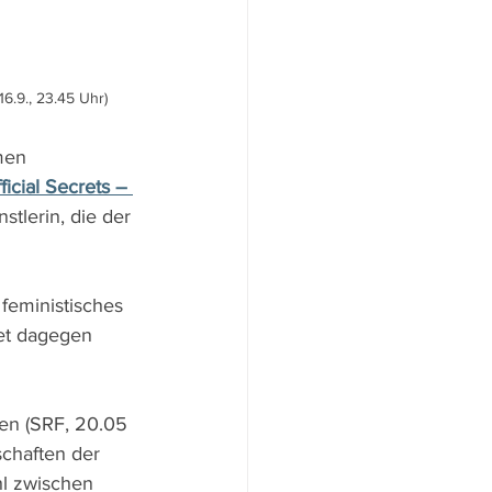
16.9., 23.45 Uhr)
men 
ficial Secrets – 
tlerin, die der 
 feministisches 
et dagegen 
ten (SRF, 20.05 
chaften der 
l zwischen 