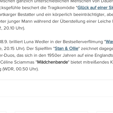
wischen gänzlich unterschiedlichen Menschen von Dauer
ücksgefühle beschert die Tragikomödie "
Glück auf einer Sk
wortkarger Bestatter und ein körperlich beeinträchtigter, ab
eter junger Mann während der Überstellung einer Leiche
 20.10 Uhr).
9. brilliert Luna Wedler in der Bestsellerverfilmung "
Was
e, 20.15 Uhr). Der Spielfilm "
Stan & Ollie
" zeichnet dagege
r-Duos, das sich in den 1950er Jahren auf eine Englandt
 Céline Sciammas "
Mädchenbande
" bietet mitreißendes 
 (WDR, 00.50 Uhr).