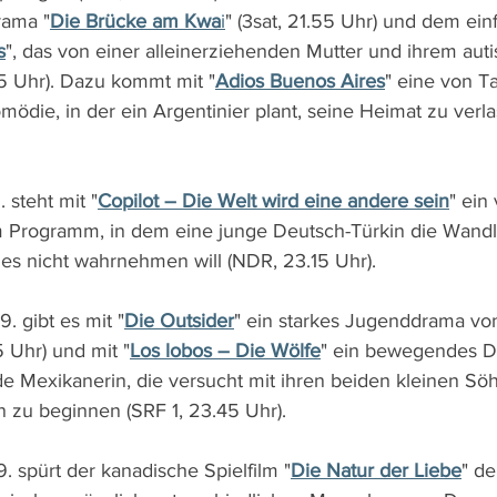
rama "
Die Brücke am Kwa
i
" (3sat, 21.55 Uhr) und dem ei
s
", das von einer alleinerziehenden Mutter und ihrem aut
05 Uhr). Dazu kommt mit "
Adios Buenos Aires
" eine von T
ödie, in der ein Argentinier plant, seine Heimat zu verl
 steht mit "
Copilot – Die Welt wird eine andere sein
" ein
 Programm, in dem eine junge Deutsch-Türkin die Wandl
es nicht wahrnehmen will (NDR, 23.15 Uhr).
. gibt es mit "
Die Outsider
" ein starkes Jugenddrama von
 Uhr) und mit "
Los lobos – Die Wölfe
" ein bewegendes D
de Mexikanerin, die versucht mit ihren beiden kleinen Sö
 zu beginnen (SRF 1, 23.45 Uhr).
. spürt der kanadische Spielfilm "
Die Natur der Liebe
" de