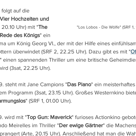
folgt auf die 
Vier Hochzeiten und 
, 20.10 Uhr) mit "
The 
"Los Lobos - Die Wölfe" (SRF 1, 
 Rede des Königs
" ein 
a um König Georg VI., der mit der Hilfe eines einfühlsa
ttern überwindet (SRF 2, 22.25 Uhr). Dazu gibt es mit "
Of
" einen spannenden Thriller um eine britische Geheimdiens
ird (3sat, 22.25 Uhr).
. steht mit Jane Campions "
Das Piano
" ein meisterhaftes
em Programm (3sat, 23.15 Uhr). Großes Westernkino biet
armungslos
" (SRF 1, 01.00 Uhr).
. wird mit "
Top Gun: Maverick
" furioses Actionkino gebo
o Meirelles im Thriller "
Der ewige Gärtner
" die Machens
angert (Arte, 20.15 Uhr). Anschließend hat man die Wah