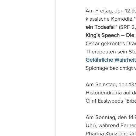
Am Freitag, den 12.9. 
klassische Komödie "
ein Todesfal
l" (SRF 2
King´s Speech – Die
Oscar gekröntes Dram
Therapeuten sein Sto
Gefährliche Wahrheit
Spionage bezichtigt w
Am Samstag, den 13.9
Historiendrama auf d
Clint Eastwoods "
Erb
Am Sonntag, den 14.9
Uhr), während Fernand
Pharma-Konzerne anpr