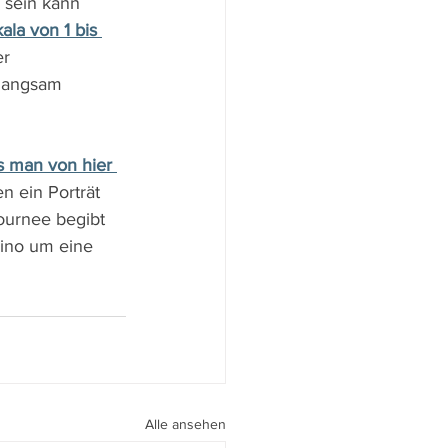
 sein kann 
ala von 1 bis 
er 
 langsam 
 man von hier 
n ein Porträt 
ournee begibt 
Kino um eine 
Alle ansehen