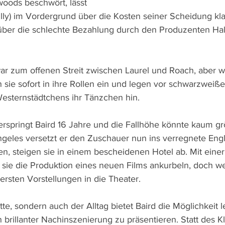
woods beschwört, lässt 
illy) im Vordergrund über die Kosten seiner Scheidung kla
 über die schlechte Bezahlung durch den Produzenten Ha
r zum offenen Streit zwischen Laurel und Roach, aber w
 sie sofort in ihre Rollen ein und legen vor schwarzweiße
esternstädtchens ihr Tänzchen hin. 
erspringt Baird 16 Jahre und die Fallhöhe könnte kaum gr
eles versetzt er den Zuschauer nun ins verregnete Englan
den, steigen sie in einem bescheidenen Hotel ab. Mit eine
sie die Produktion eines neuen Films ankurbeln, doch w
 ersten Vorstellungen in die Theater.
itte, sondern auch der Alltag bietet Baird die Möglichkeit 
brillanter Nachinszenierung zu präsentieren. Statt des Kl