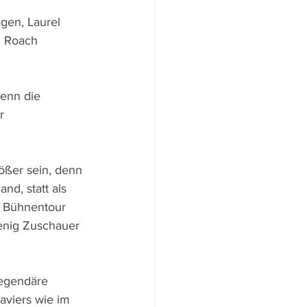
gen, Laurel 
l Roach 
enn die 
r 
ößer sein, denn 
d, statt als 
r Bühnentour 
enig Zuschauer 
legendäre 
aviers wie im 