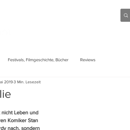
Aktuell
Beiträge
Über mich
Links
Festivals, Filmgeschichte, Bücher
Reviews
Mai 2019
3 Min. Lesezeit
lie
t nicht Leben und 
ren Komiker Stan 
rdy nach, sondern 