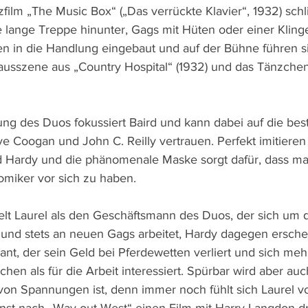
ilm „The Music Box“ („Das verrückte Klavier“, 1932) schlit
e lange Treppe hinunter, Gags mit Hüten oder einer Klinge
n in die Handlung eingebaut und auf der Bühne führen s
ausszene aus „Country Hospital“ (1932) und das Tänzche
ng des Duos fokussiert Baird und kann dabei auf die bes
 Coogan und John C. Reilly vertrauen. Perfekt imitieren
d Hardy und die phänomenale Maske sorgt dafür, dass ma
omiker vor sich zu haben. 
elt Laurel als den Geschäftsmann des Duos, der sich um 
und stets an neuen Gags arbeitet, Hardy dagegen erschei
ant, der sein Geld bei Pferdewetten verliert und sich meh
en als für die Arbeit interessiert. Spürbar wird aber auch
 von Spannungen ist, denn immer noch fühlt sich Laurel v