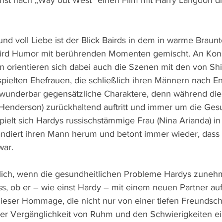
einst nach „Way out West“ einen Film mit Harry Langdon d
und voll Liebe ist der Blick Bairds in dem in warme Braun
wird Humor mit berührenden Momenten gemischt. An Konst
n orientieren sich dabei auch die Szenen mit den von Sh
pielten Ehefrauen, die schließlich ihren Männern nach En
 wunderbar gegensätzliche Charaktere, denn während die
 Henderson) zurückhaltend auftritt und immer um die Gesu
pielt sich Hardys russischstämmige Frau (Nina Arianda) in
diert ihren Mann herum und betont immer wieder, dass s
war.
eilich, wenn die gesundheitlichen Probleme Hardys zuneh
, ob er – wie einst Hardy – mit einem neuen Partner auft
dieser Hommage, die nicht nur von einer tiefen Freundsch
er Vergänglichkeit von Ruhm und den Schwierigkeiten ei