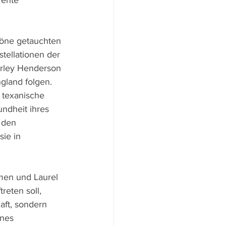
rehte 
töne getauchten 
ellationen der 
irley Henderson 
gland folgen. 
 texanische 
ndheit ihres 
 den 
ie in 
men und Laurel 
reten soll, 
aft, sondern 
nes 