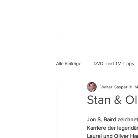
Alle Beiträge
DVD- und TV-Tipps
Walter Gasperi
11. 
Stan & Ol
Jon S. Baird zeichne
Karriere der legendä
Laurel und Oliver Ha