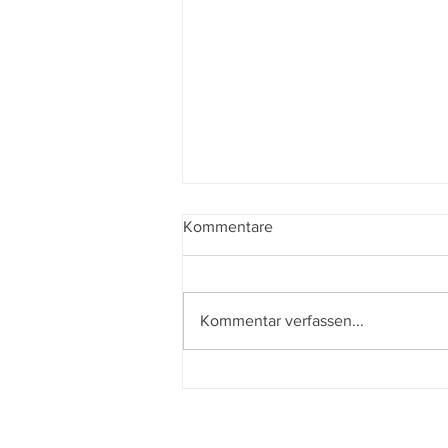
Kommentare
Kommentar verfassen...
Le città di pianura – The Last
One for the Road