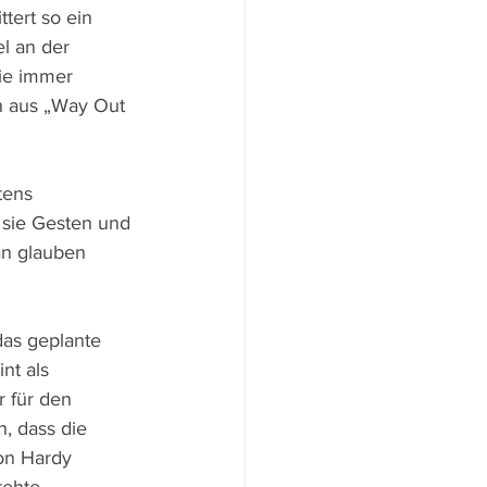
tert so ein 
l an der 
ie immer 
n aus „Way Out 
tens 
 sie Gesten und 
n glauben 
das geplante 
nt als 
r für den 
, dass die 
on Hardy 