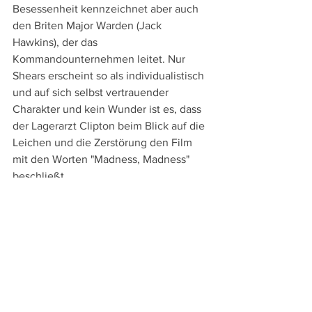
Besessenheit kennzeichnet aber auch 
den Briten Major Warden (Jack 
Hawkins), der das 
Kommandounternehmen leitet. Nur 
Shears erscheint so als individualistisch 
und auf sich selbst vertrauender 
Charakter und kein Wunder ist es, dass 
der Lagerarzt Clipton beim Blick auf die 
Leichen und die Zerstörung den Film 
mit den Worten "Madness, Madness" 
beschließt.
An Sprachversionen bieten die bei 
Plaion Pictures
 erschienene Blu-ray und 
4K-Ultra HD neben der englischen 
Original- und der deutschen 
Synchronfassung mehrere weitere 
Sprachfassungen. Untertitel gibt es 
nicht nur in Deutsch, englisch und 