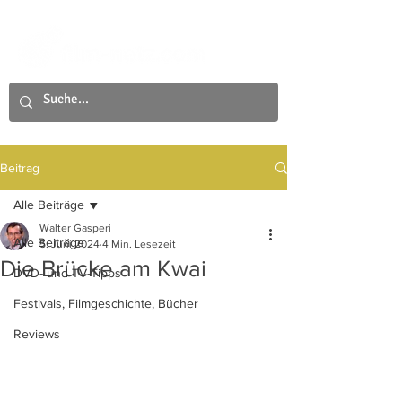
Beitrag
Alle Beiträge
Walter Gasperi
Alle Beiträge
5. Juni 2024
4 Min. Lesezeit
Die Brücke am Kwai
DVD- und TV-Tipps
Festivals, Filmgeschichte, Bücher
Reviews