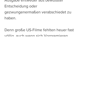
Ausgabe entweder aus bewusster 
Entscheidung oder 
gezwungenermaßen verabschiedet zu 
haben.
Denn große US-Filme fehlten heuer fast 
völlig, auch wenn sich Vorpremieren 
beispielsweise von Josh Safdies "Marty 
Supreme", Maggie Gyllenhaals "The 
Bride – Es lebe die Braut!" oder Phil 
Lords und Chris Millers "Project Hail 
Mary" doch angeboten hätten. – Dass 
bereits fertig gestellte Filme großer 
Regisseure wie beispielsweise Pedro 
Almodóvars "Bitter Christmas" oder 
David Finchers "The Continuing 
Adventures of Cliff Booth" die Berlinale 
sowieso nicht bekommt, sondern die 
Produktionsfirmen diese für Cannes 