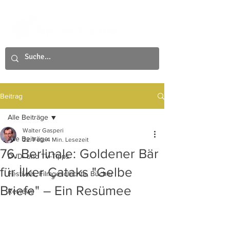
Beitrag
Alle Beiträge
Walter Gasperi
Alle Beiträge
22. Feb.
4 Min. Lesezeit
76. Berlinale: Goldener Bär
DVD- und TV-Tipps
für İlker Çataks "Gelbe
Festivals, Filmgeschichte, Bücher
Briefe" – Ein Resümee
Reviews