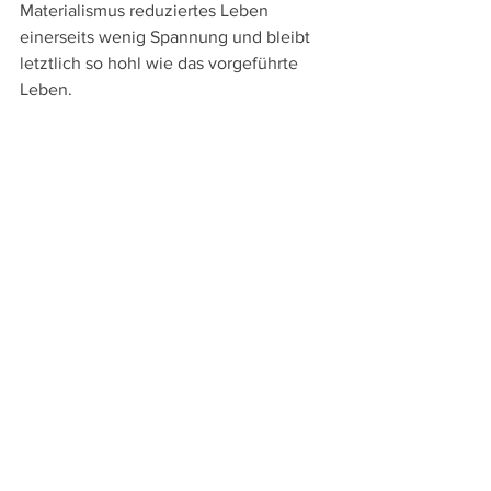
Materialismus reduziertes Leben 
einerseits wenig Spannung und bleibt 
letztlich so hohl wie das vorgeführte 
Leben.
Weitere Berichte von der 76. 
Berlinale:
Vorschau auf die 76. Berlinale
Shahrbanoo Sadats "No Good Men"
Ilker Cataks "Gelbe Briefe" und 
Leyla Bouzids "À voix basse - In a 
Whisper"
Grant Gees "Everybody Digs Bill 
Evans" und Juan Pablo Sallatos 
"Hangar Rojo"
Markus Schleinzers "Rose" und 
Emin Alpers "Kurtulus - Salvation"
Anthony Chens "We Are All 