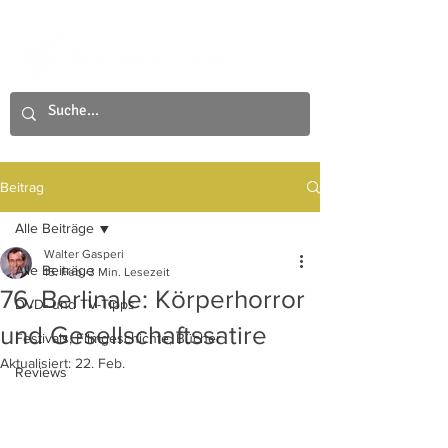
Beitrag
Alle Beiträge
Walter Gasperi
Alle Beiträge
15. Feb.
3 Min. Lesezeit
76. Berlinale: Körperhorror
DVD- und TV-Tipps
und Gesellschaftssatire
Festivals, Filmgeschichte, Bücher
Aktualisiert:
22. Feb.
Reviews