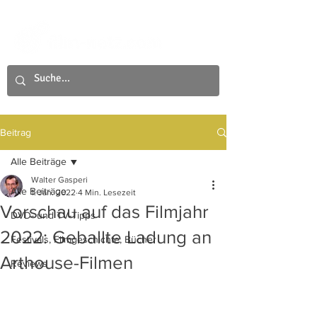
Beitrag
Alle Beiträge
Walter Gasperi
Alle Beiträge
1. Jan. 2022
4 Min. Lesezeit
Vorschau auf das Filmjahr
DVD- und TV-Tipps
2022: Geballte Ladung an
Festivals, Filmgeschichte, Bücher
Arthouse-Filmen
Reviews