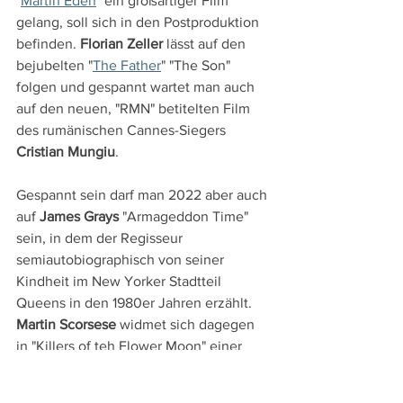
"
Martin Eden
" ein großartiger Film 
gelang, soll sich in den Postproduktion 
befinden. 
Florian Zeller
 lässt auf den 
bejubelten "
The Father
" "The Son" 
folgen und gespannt wartet man auch 
auf den neuen, "RMN" betitelten Film 
des rumänischen Cannes-Siegers 
Cristian Mungiu
.
Gespannt sein darf man 2022 aber auch 
auf 
James Grays
 "Armageddon Time" 
sein, in dem der Regisseur 
semiautobiographisch von seiner 
Kindheit im New Yorker Stadtteil 
Queens in den 1980er Jahren erzählt. 
Martin Scorsese
 widmet sich dagegen 
in "Killers of teh Flower Moon" einer 
Mordserie an reichen
Angehörigen des 
Indianerstammes der Osage im 