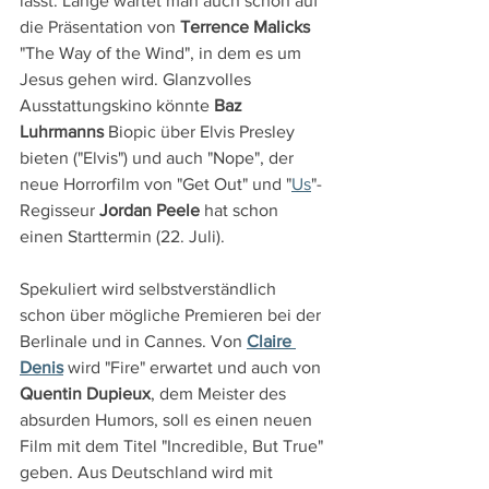
lässt. Lange wartet man auch schon auf 
die Präsentation von 
Terrence Malicks
"The Way of the Wind", in dem es um 
Jesus gehen wird. Glanzvolles 
Ausstattungskino könnte 
Baz 
Luhrmanns
 Biopic über Elvis Presley 
bieten ("Elvis") und auch "Nope", der 
neue Horrorfilm von "Get Out" und "
Us
"-
Regisseur 
Jordan Peele
 hat schon 
einen Starttermin (22. Juli).
Spekuliert wird selbstverständlich 
schon über mögliche Premieren bei der 
Berlinale und in Cannes. Von 
Claire 
Denis
 wird "Fire" erwartet und auch von 
Quentin Dupieux
, dem Meister des 
absurden Humors, soll es einen neuen 
Film mit dem Titel "Incredible, But True" 
geben. Aus Deutschland wird mit 