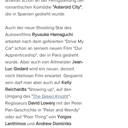
arbeitet schon an der Fertigstellung der 
romantischen Komödie 
"Asteroid City"
, 
die in Spanien gedreht wurde.
Auch der neue Shooting-Star des 
Autorenfilms 
Ryusuke Hamaguchi
arbeitet nach dem gefeierten "Drive My 
Car" schon an seinem neuen Film "Our 
Apprenticeship", der in Paris gedreht 
wurde. Aber auch von Altmeister 
Jean-
Luc Godard
 wird ein neuer, derzeit 
noch titelloser Film erwartet. Gespannt 
sein darf man aber auch auf 
Kelly 
Reichardts
 "Showing up", auf den 
Umgang des "
The Green Knight
"-
Regisseurs 
David Lowery
 mit der Peter 
Pan-Geschichte in "Peter and Wendy" 
oder auf "Poor Thing" von 
Yorgos 
Lanthimos
 und 
Andrew Dominiks 