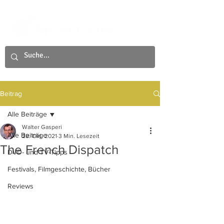
Beitrag
Alle Beiträge
Walter Gasperi
Alle Beiträge
28. Okt. 2021
3 Min. Lesezeit
The French Dispatch
DVD- und TV-Tipps
Festivals, Filmgeschichte, Bücher
Reviews