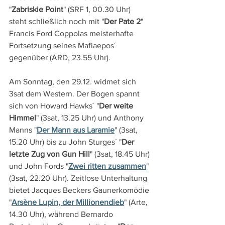
"
Zabriskie Point
" (SRF 1, 00.30 Uhr) 
steht schließlich noch mit "
Der Pate 2
" 
Francis Ford Coppolas meisterhafte 
Fortsetzung seines Mafiaepos´ 
gegenüber (ARD, 23.55 Uhr).
Am Sonntag, den 29.12. widmet sich 
3sat dem Western. Der Bogen spannt 
sich von Howard Hawks´ "
Der weite 
Himmel
" (3sat, 13.25 Uhr) und Anthony 
Manns "
Der Mann aus Laramie
" (3sat, 
15.20 Uhr) bis zu John Sturges´ "
Der 
letzte Zug von Gun Hill
" (3sat, 18.45 Uhr) 
und John Fords "
Zwei ritten zusammen
" 
(3sat, 22.20 Uhr). Zeitlose Unterhaltung 
bietet Jacques Beckers Gaunerkomödie 
"
Arsène Lupin, der Millionendieb
" (Arte, 
14.30 Uhr), während Bernardo 