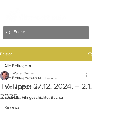
Beitrag
Alle Beiträge
Walter Gasperi
Alle Beiträge
24. Dez. 2024
3 Min. Lesezeit
TV-Tipps: 27.12. 2024. – 2.1.
DVD- und TV-Tipps
2025
Festivals, Filmgeschichte, Bücher
Reviews