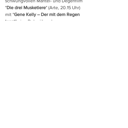
schwungvollen Mantel- und Degenfilm 
"
Die drei Musketiere
" (Arte, 20.15 Uhr) 
mit "
Gene Kelly – Der mit dem Regen 
tanzt
" eine Doku über den 
Hauptdarsteller (Arte, 22.15 Uhr). 
Freunde klassischer Musiker kommen 
beim Biopic "
Ein Orchester für alle
", in 
dem der Weg einer jungen 
migrantischstämmigen Frau an das 
Dirigent:innenpult nachgezeichnet 
wird, auf ihre Kosten (SRF 2, 20.10 Uhr). 
Nach Mitternacht kann man dann 
wählen zwischen der espritreichen 
Agentenkomödie "
Charade
" (SRF 1, 
00.20 Uhr) und 
John Carpenters
Actionfilm "
Die Klapperschlange
" (SWR 
01.05), in der Kurt Russell als Ex-
Elitekämpfer den US-Präsidenten retten 
soll, nachdem dieser im zu einem 