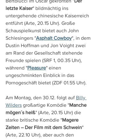
Bertolucci im Oscar gekrönten "
Der 
letzte Kaiser
" bildmächtig ins 
untergehende chinesische Kaiserreich 
entführt (Arte, 20.15 Uhr). Große 
Schauspielkunst bietet auch John 
Schlesingers "
Asphalt Cowboy
", in dem 
Dustin Hoffman und Jon Voight zwei 
am Rand der Gesellschaft stehende 
Freunde spielen (SRF 1, 00.35 Uhr), 
während "
Pleasure
" einen 
ungeschminkten Einblick in das 
Pornogeschäft bietet (ZDF 01.55 Uhr).
Am Montag, den 30.12. folgt auf 
Billy 
Wilders
 großartige Komödie "
Manche 
mögen´s heiß
" (Arte, 20.15 Uhr) die 
starke britische Komödie "
Magere 
Zeiten – Der Film mit dem Schwein
" 
(Arte, 22.10 Uhr), aber auch den 