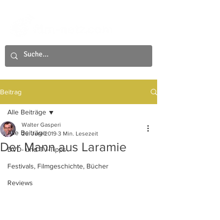
Beitrag
Alle Beiträge
Walter Gasperi
Alle Beiträge
26. Juni 2019
3 Min. Lesezeit
Der Mann aus Laramie
DVD- und TV-Tipps
Festivals, Filmgeschichte, Bücher
Reviews