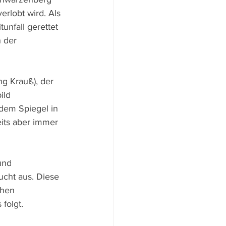
rlobt wird. Als 
unfall gerettet 
 der 
ng Krauß), der 
ild 
dem Spiegel in 
eits aber immer 
und 
cht aus. Diese 
chen 
folgt.