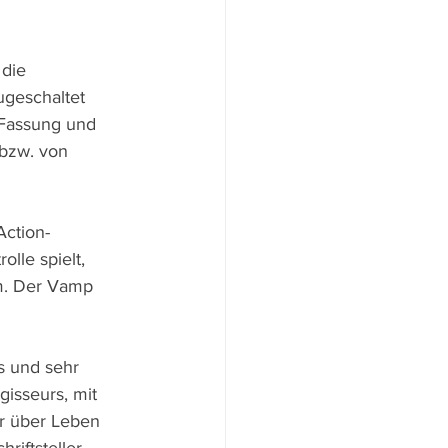
die 
ugeschaltet 
Fassung und 
bzw. von 
Action-
lle spielt, 
m. Der Vamp 
 und sehr 
isseurs, mit 
r über Leben 