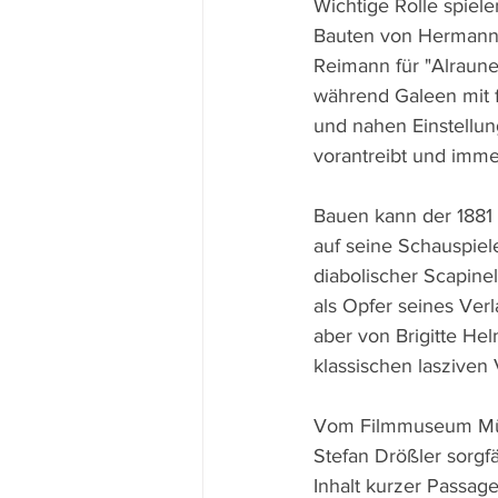
Wichtige Rolle spiel
Bauten von Hermann 
Reimann für "Alraune"
während Galeen mit f
und nahen Einstellu
vorantreibt und imm
Bauen kann der 1881
auf seine Schauspiel
diabolischer Scapine
als Opfer seines Ver
aber von Brigitte Helm
klassischen lasziven
Vom Filmmuseum Münc
Stefan Drößler sorgfä
Inhalt kurzer Passag