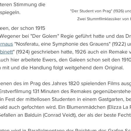
steren Stimmung die 
"Der Student von Prag" (1926) und 
spiegeln.
Zwei Stummfilmklassiker von
een, der schon 1915 
Wegener bei "Der Golem" Regie geführt hatte und das Dr
urnaus
 "Nosferatu, eine Symphonie des Grauens" (1922) u
binett
" (1924) geschrieben hatte, 1926 auch ein Remake 
Auch hier arbeitete Ewers, den Galeen schon seit den 191
mit und die Handlung folgt weitgehend dem Original.
enen des im Prag des Jahres 1820 spielenden Films ausg
Erstverfilmung 131 Minuten des Remakes gegenüberstehen
in Fest der mittellosen Studenten in einem Gastgarten, be
ald auch gefochten wird. Ein Blumenmädchen (Elizza La Po
Gefallen an Balduin (Conrad Veidt), der als der beste Fechte
nten wird in Parallelmontage der Reichtum des Grafen S