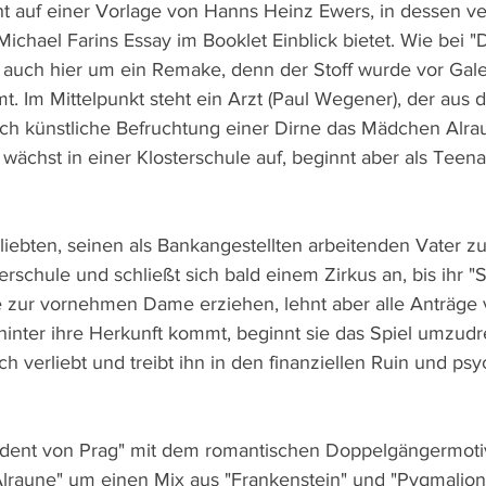
t auf einer Vorlage von Hanns Heinz Ewers, in dessen v
ichael Farins Essay im Booklet Einblick bietet. Wie bei "
h auch hier um ein Remake, denn der Stoff wurde vor Gal
mt. Im Mittelpunkt steht ein Arzt (Paul Wegener), der au
h künstliche Befruchtung einer Dirne das Mädchen Alraun
 wächst in einer Klosterschule auf, beginnt aber als Teen
eliebten, seinen als Bankangestellten arbeitenden Vater zu
terschule und schließt sich bald einem Zirkus an, bis ihr 
 sie zur vornehmen Dame erziehen, lehnt aber alle Anträge
 hinter ihre Herkunft kommt, beginnt sie das Spiel umzud
ich verliebt und treibt ihn in den finanziellen Ruin und ps
dent von Prag" mit dem romantischen Doppelgängermotiv 
"Alraune" um einen Mix aus "Frankenstein" und "Pygmalion