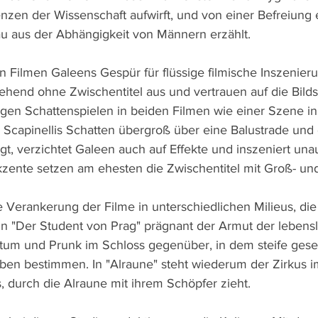
zen der Wissenschaft aufwirft, und von einer Befreiung 
u aus der Abhängigkeit von Männern erzählt.
 Filmen Galeens Gespür für flüssige filmische Inszenieru
end ohne Zwischentitel aus und vertrauen auf die Bilds
en Schattenspielen in beiden Filmen wie einer Szene in
h Scapinellis Schatten übergroß über eine Balustrade und
gt, verzichtet Galeen auch auf Effekte und inszeniert unauf
kzente setzen am ehesten die Zwischentitel mit Groß- und 
e Verankerung der Filme in unterschiedlichen Milieus, die e
er in "Der Student von Prag" prägnant der Armut der lebens
um und Prunk im Schloss gegenüber, in dem steife gesell
en bestimmen. In "Alraune" steht wiederum der Zirkus im
, durch die Alraune mit ihrem Schöpfer zieht.