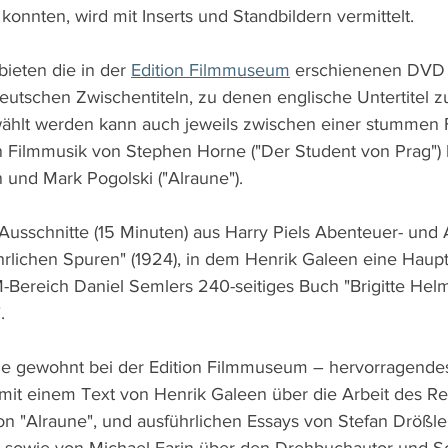
konnten, wird mit Inserts und Standbildern vermittelt.
ieten die in der 
Edition Filmmuseum
 erschienenen DVD 
deutschen Zwischentiteln, zu denen englische Untertitel z
hlt werden kann auch jeweils zwischen einer stummen 
n Filmmusik von Stephen Horne ("Der Student von Prag") 
und Mark Pogolski ("Alraune").
Ausschnitte (15 Minuten) aus Harry Piels Abenteuer- und 
rlichen Spuren" (1924), in dem Henrik Galeen eine Hauptro
-Bereich Daniel Semlers 240-seitiges Buch "Brigitte Hel
. 
e gewohnt bei der Edition Filmmuseum – hervorragendes
 mit einem Text von Henrik Galeen über die Arbeit des Reg
n "Alraune", und ausführlichen Essays von Stefan Drößle