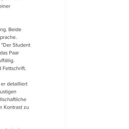
einer 
ng. Beide 
prache. 
 "Der Student 
 das Paar 
fällig. 
Fettschrift.
r detailliert 
lustigen 
schaftliche 
 Kontrast zu 