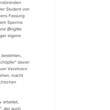
erstörenden 
Der Student von 
eens Fassung 
s dem Sperma 
e (Brigitte 
ager eigene 
 bestehlen, 
"Schöpfer" davon 
 von Verehrern 
rehen, macht 
ychischen 
arbeitet, 
", der auch 