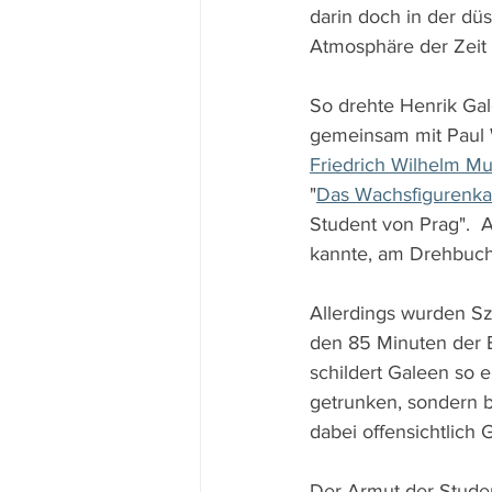
darin doch in der dü
Atmosphäre der Zeit 
So drehte Henrik Gal
gemeinsam mit Paul 
Friedrich Wilhelm M
"
Das Wachsfigurenka
Student von Prag".  
kannte, am Drehbuch 
Allerdings wurden Sz
den 85 Minuten der 
schildert Galeen so e
getrunken, sondern b
dabei offensichtlich 
Der Armut der Stude