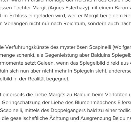
essen Tochter Margit (Agnes Esterhazy) mit einem Baron ve
 im Schloss eingeladen wird, weil er Margit bei einem Reit
in Verlangen nicht nur nach Reichtum, sondern auch nach
r die Verführungskünste des mysteriösen Scapinelli (Wolfga
enge schenkt, als Gegenleistung aber Balduins Spiegelb
momente setzt Galeen, wenn das Spiegelbild direkt aus 
uin sich nun aber nicht mehr in Spiegeln sieht, anderers
bild in der Realität begegnet.
t einerseits die Liebe Margits zu Balduin beim Verlobten 
s Geringschätzung der Liebe des Blumenmädchens Eifersu
 Scapinelli, mittels des Doppelgängers bald zu einer tödli
e die gesellschaftliche Ächtung und Ausgrenzung Balduins 