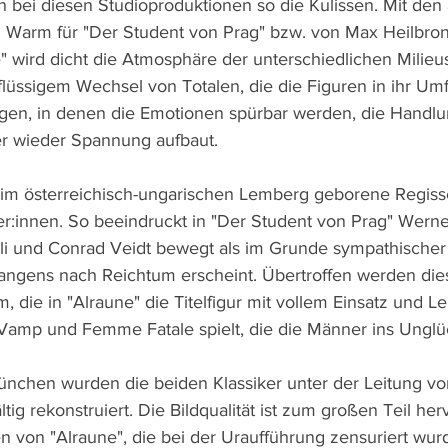
en bei diesen Studioproduktionen so die Kulissen. Mit de
Warm für "Der Student von Prag" bzw. von Max Heilbron
 wird dicht die Atmosphäre der unterschiedlichen Milieus
lüssigem Wechsel von Totalen, die die Figuren in ihr Umf
ngen, in denen die Emotionen spürbar werden, die Handl
er wieder Spannung aufbaut.
 im österreichisch-ungarischen Lemberg geborene Regiss
er:innen. So beeindruckt in "Der Student von Prag" Werne
lli und Conrad Veidt bewegt als im Grunde sympathischer 
langens nach Reichtum erscheint. Übertroffen werden die
, die in "Alraune" die Titelfigur mit vollem Einsatz und Le
 Vamp und Femme Fatale spielt, die die Männer ins Unglüc
hen wurden die beiden Klassiker unter der Leitung von
ltig rekonstruiert. Die Bildqualität ist zum großen Teil he
en von "Alraune", die bei der Uraufführung zensuriert wur