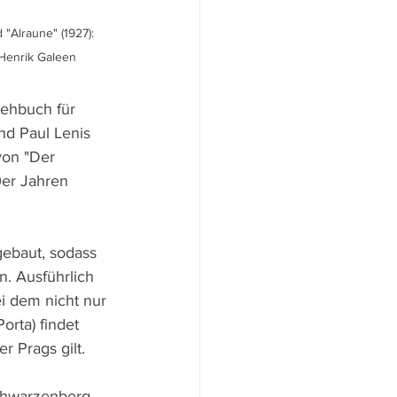
"Alraune" (1927): 
 Henrik Galeen
ehbuch für 
nd Paul Lenis 
von "Der 
0er Jahren 
ebaut, sodass 
. Ausführlich 
i dem nicht nur 
rta) findet 
r Prags gilt.
chwarzenberg 