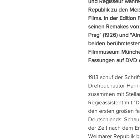
und Regisseur währe
Republik zu den Meis
Films. In der Edition
seinen Remakes von 
Prag" (1926) und "Alr
beiden berühmtesten
Filmmuseum München
Fassungen auf DVD e
1913 schuf der Schrift
Drehbuchautor Hann
zusammen mit Stellan
Regieassistent mit "
den ersten großen fa
Deutschlands. Schaue
der Zeit nach dem Ers
Weimarer Republik be