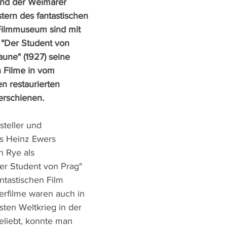
nd der Weimarer 
tern des fantastischen 
 Filmmuseum sind mit 
"Der Student von 
aune" (1927) seine 
 Filme in vom 
 restaurierten 
rschienen.
steller und 
s Heinz Ewers 
 Rye als 
Der Student von Prag" 
ntastischen Film 
rfilme waren auch in 
ten Weltkrieg in der 
liebt, konnte man 