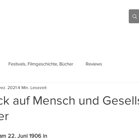
Aktuell
Beiträge
Über mich
Links
Festivals, Filmgeschichte, Bücher
Reviews
Dez. 2021
4 Min. Lesezeit
ck auf Mensch und Gesells
er
am 22. Juni 1906 in 