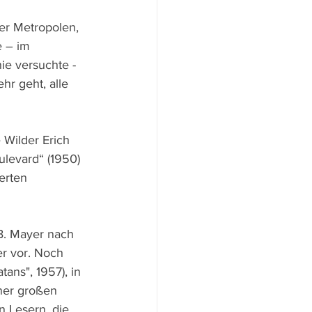
er Metropolen, 
 – im 
e versuchte - 
hr geht, alle 
Wilder Erich 
levard“ (1950) 
erten 
B. Mayer nach 
r vor. Noch 
ans", 1957), in 
ner großen 
n Lesern, die 