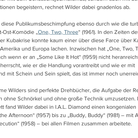
ationen begeistern, rechnet Wilder dabei gnadenlos ab. 
l diese Publikumsbeschimpfung ebenso durch wie die turb
t-Ost-Komödie „
One, Two, Three
“ (1961). In den Zeiten d
er Kubakrise konnte kaum einer über diese Farce über Ka
erika und Europa lachen. Inzwischen hat „One, Two, Thr
auch wenn er an „Some Like It Hot“ (1959) nicht heranreicht
errscht, wie er die Handlung vorantreibt und wie er mit 
d mit Schein und Sein spielt, das ist immer noch unerrei
ilme Wilders sind perfekte Drehbücher, die Aufgabe der Re
gen ohne Schnörkel und ohne große Technik umzusetzen. 
t fand Wilder dabei in I.A.L. Diamond einen kongenialen P
the Afternoon“ (1957) bis zu „Buddy, Buddy“ (1981) – mit
secution“ (1958) – bei allen Filmen zusammen arbeitete.