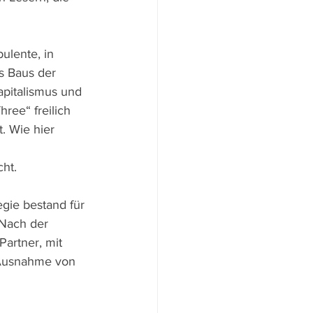
ulente, in 
es Baus der 
pitalismus und 
ee“ freilich 
. Wie hier 
cht.
gie bestand für 
Nach der 
artner, mit 
 Ausnahme von 