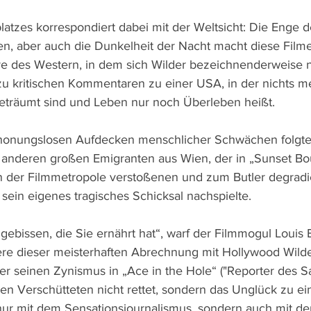
atzes korrespondiert dabei mit der Weltsicht: Die Enge d
n, aber auch die Dunkelheit der Nacht macht diese Filme
 des Western, in dem sich Wilder bezeichnenderweise ni
zu kritischen Kommentaren zu einer USA, in der nichts me
träumt sind und Leben nur noch Überleben heißt.
honungslosen Aufdecken menschlicher Schwächen folgte 
anderen großen Emigranten aus Wien, der in „Sunset Bou
on der Filmmetropole verstoßenen und zum Butler degradi
sein eigenes tragisches Schicksal nachspielte. 
gebissen, die Sie ernährt hat“, warf der Filmmogul Louis 
re dieser meisterhaften Abrechnung mit Hollywood Wilde
ber seinen Zynismus in „Ace in the Hole“ ("Reporter des Sat
en Verschütteten nicht rettet, sondern das Unglück zu ei
 nur mit dem Sensationsjournalismus, sondern auch mit de