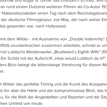
iodmak und Edgar G. Ulmer das Drehbuch schrieb. Wie di
t an rund einem Dutzend weiteren Filmen als Co-Autor 19
Nationalsozialisten einen Tag nach dem Reichstagsbrand
n der deutsche Filmregisseur Joe May, der nach seiner Em
bia geworden war, nach Hollywood.
, mit dem Wilder - mit Ausnahme von „Double Indemnity“ (
1950) ununterbrochen zusammen arbeitete, schrieb er un
rnst Lubitschs Meisterwerke „Bluebeard´s Eighth Wife“ (19
 Ein Schild mit der Aufschrift „How would Lubitsch do it?
ders Büro belegt die lebenslange Verehrung für diesen Me
e. 
et Wilder das perfekte Timing und die Kunst des Ausspare
t ihn aber die Härte und der kompromisslose Blick, das In
eu, für die Welt der Angestellten und Reporter und die Sit
chen Umfeld von heute.