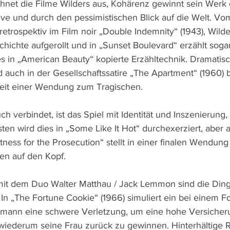
ichnet die Filme Wilders aus, Kohärenz gewinnt sein Werk
ve und durch den pessimistischen Blick auf die Welt. V
etrospektiv im Film noir „Double Indemnity“ (1943), Wilde
hichte aufgerollt und in „Sunset Boulevard“ erzählt sogar
in „American Beauty“ kopierte Erzähltechnik. Dramatis
d auch in der Gesellschaftssatire „The Apartment“ (1960) 
keit einer Wendung zum Tragischen.
h verbindet, ist das Spiel mit Identität und Inszenierung,
ten wird dies in „Some Like It Hot“ durchexerziert, aber 
tness for the Prosecution“ stellt in einer finalen Wendung 
ten auf den Kopf.
it dem Duo Walter Matthau / Jack Lemmon sind die Dinge
 In „The Fortune Cookie“ (1966) simuliert ein bei einem Fo
mann eine schwere Verletzung, um eine hohe Versiche
wiederum seine Frau zurück zu gewinnen. Hinterhältige R