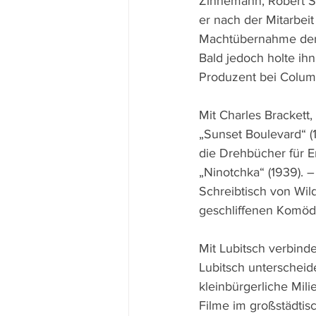
Zinnemann, Robert S
er nach der Mitarbei
Machtübernahme der 
Bald jedoch holte ih
Produzent bei Colum
Mit Charles Brackett
„Sunset Boulevard“ (
die Drehbücher für E
„Ninotchka“ (1939). –
Schreibtisch von Wil
geschliffenen Komödi
Mit Lubitsch verbind
Lubitsch unterscheide
kleinbürgerliche Mili
Filme im großstädtis