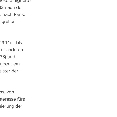
ese emigrierte 
33 nach der 
 nach Paris. 
igration 
1944) – bis 
ter anderem 
38) und 
“ über dem 
ister der 
ns, von 
teresse fürs 
uierung der 