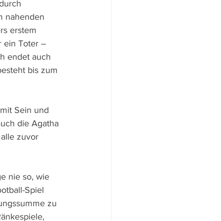
 durch 
om nahenden 
rs erstem 
 ein Toter – 
ch endet auch 
besteht bis zum 
 mit Sein und 
auch die Agatha 
alle zuvor 
 nie so, wie 
otball-Spiel 
rungssumme zu 
änkespiele, 