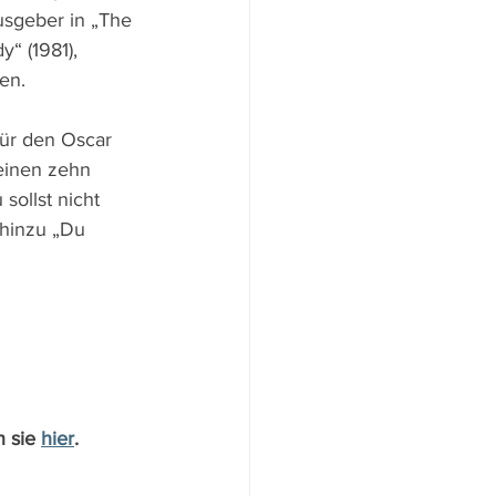
usgeber in „The 
“ (1981), 
en.
für den Oscar 
einen zehn 
ollst nicht 
 hinzu „Du 
 sie 
hier
.