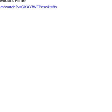
 Wilders Filme
com/watch?v=QKXYfWFPdsc&t=8s