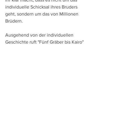
individuelle Schicksal ihres Bruders 
geht, sondern um das von Millionen 
Brüdern.
Ausgehend von der individuellen 
Geschichte ruft "Fünf Gräber bis Kairo" 
so zum Kampf gegen das Nazi-Regime 
auf und verbreitet im Finale mit Inserts 
und einer kursorischen 
Montagesequenz vom britischen 
Gegenangriff und der Rückeroberung 
Nordafrikas Hoffnung, dass dieser 
Kampf gewonnen werden kann. Reine 
Fiktion ist dabei freilich die 
titelgebende Geschichte von den fünf 
Gräbern.
An Sprachversionen bieten die bei 