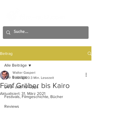
Beitrag
Alle Beiträge
Walter Gasperi
Alle Beiträge
1. Juli 2020
3 Min. Lesezeit
Fünf Gräber bis Kairo
DVD- und TV-Tipps
Aktualisiert:
31. März 2021
Festivals, Filmgeschichte, Bücher
Reviews