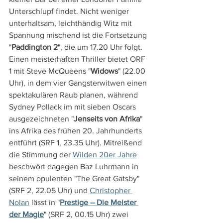
Unterschlupf findet. Nicht weniger 
unterhaltsam, leichthändig Witz mit 
Spannung mischend ist die Fortsetzung 
"
Paddington 2
", die um 17.20 Uhr folgt. 
Einen meisterhaften Thriller bietet ORF 
1 mit Steve McQueens "
Widows
" (22.00 
Uhr), in dem vier Gangsterwitwen einen 
spektakulären Raub planen, während 
Sydney Pollack im mit sieben Oscars 
ausgezeichneten "
Jenseits von Afrika
" 
ins Afrika des frühen 20. Jahrhunderts 
entführt (SRF 1, 23.35 Uhr). Mitreißend 
die Stimmung der 
Wilden 20er Jahre
beschwört dagegen Baz Luhrmann in 
seinem opulenten "The Great Gatsby" 
(SRF 2, 22.05 Uhr) und 
Christopher 
Nolan
 lässt in "
Prestige – Die Meister 
der Magie
" (SRF 2, 00.15 Uhr) zwei 