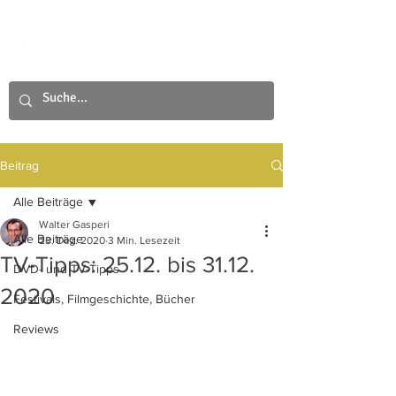
Beitrag
Alle Beiträge
Walter Gasperi
Alle Beiträge
23. Dez. 2020
3 Min. Lesezeit
TV-Tipps: 25.12. bis 31.12.
DVD- und TV-Tipps
2020
Festivals, Filmgeschichte, Bücher
Reviews