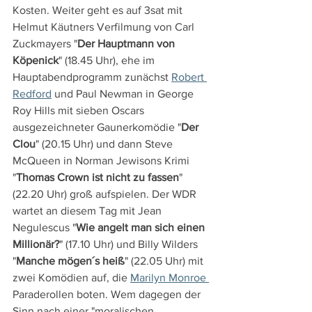
Kosten. Weiter geht es auf 3sat mit 
Helmut Käutners Verfilmung von Carl 
Zuckmayers "
Der Hauptmann von 
Köpenick
" (18.45 Uhr), ehe im 
Hauptabendprogramm zunächst 
Robert 
Redford
 und Paul Newman in George 
Roy Hills mit sieben Oscars 
ausgezeichneter Gaunerkomödie "
Der 
Clou
" (20.15 Uhr) und dann Steve 
McQueen in Norman Jewisons Krimi 
"
Thomas Crown ist nicht zu fassen
" 
(22.20 Uhr) groß aufspielen. Der WDR 
wartet an diesem Tag mit Jean 
Negulescus "
Wie angelt man sich einen 
Millionär?
" (17.10 Uhr) und Billy Wilders 
"
Manche mögen´s heiß
" (22.05 Uhr) mit 
zwei Komödien auf, die 
Marilyn Monroe 
Paraderollen boten. Wem dagegen der 
Sinn nach einer "moralischen 