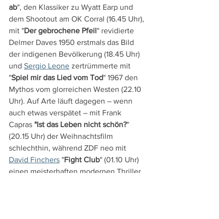
ab
", den Klassiker zu Wyatt Earp und 
dem Shootout am OK Corral (16.45 Uhr), 
mit "
Der gebrochene Pfeil
" revidierte 
Delmer Daves 1950 erstmals das Bild 
der indigenen Bevölkerung (18.45 Uhr) 
und 
Sergio Leone
 zertrümmerte mit 
"
Spiel mir das Lied vom Tod
" 1967 den 
Mythos vom glorreichen Westen (22.10 
Uhr). Auf Arte läuft dagegen – wenn 
auch etwas verspätet – mit Frank 
Capras 
"Ist das Leben nicht schön?
" 
(20.15 Uhr) der Weihnachtsfilm 
schlechthin, während ZDF neo mit 
David Finchers
 "
Fight Club
" (01.10 Uhr) 
einen meisterhaften modernen Thriller 
zeigt.
Am Mittwoch, den 30.12. kommen in 
ORF 1 mit "
The Avengers
" (20.15 Uhr) 