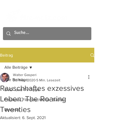
Beitrag
Alle Beiträge
Walter Gasperi
Alle Beiträge
30. Nov. 2020
5 Min. Lesezeit
Rauschhaftes exzessives
DVD- und TV-Tipps
Leben: The Roaring
Festivals, Filmgeschichte, Bücher
Twenties
Reviews
Aktualisiert:
6. Sept. 2021