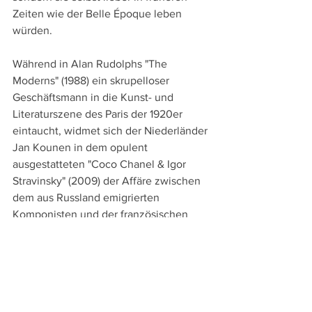
Zeiten wie der Belle Époque leben 
würden.
Während in Alan Rudolphs "The 
Moderns" (1988) ein skrupelloser 
Geschäftsmann in die Kunst- und 
Literaturszene des Paris der 1920er 
eintaucht, widmet sich der Niederländer 
Jan Kounen in dem opulent 
ausgestatteten "Coco Chanel & Igor 
Stravinsky" (2009) der Affäre zwischen 
dem aus Russland emigrierten 
Komponisten und der französischen 
Modedesignerin. Markant stellt Kounen 
dabei mit Chanel und der unter der 
Affäre ihres Mannes leidenden Ehefrau 
Stravinskys einer unabhängigen, aber 
auch skrupellosen modernen Frau, die 