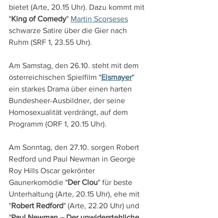
bietet (Arte, 20.15 Uhr). Dazu kommt mit 
"
King of Comedy
" 
Martin Scorseses
schwarze Satire über die Gier nach 
Ruhm (SRF 1, 23.55 Uhr).
Am Samstag, den 26.10. steht mit dem 
österreichischen Spielfilm "
Eismayer
" 
ein starkes Drama über einen harten 
Bundesheer-Ausbildner, der seine 
Homosexualität verdrängt, auf dem 
Programm (ORF 1, 20.15 Uhr).
Am Sonntag, den 27.10. sorgen Robert 
Redford und Paul Newman in George 
Roy Hills Oscar gekrönter 
Gaunerkomödie "
Der Clou
" für beste 
Unterhaltung (Arte, 20.15 Uhr), ehe mit 
"
Robert Redford
" (Arte, 22.20 Uhr) und 
"
Paul Newman – Der unwiderstehliche 