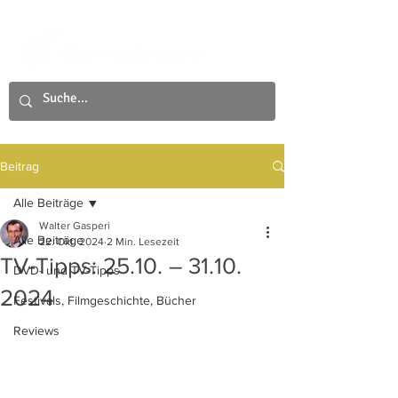
Beitrag
Alle Beiträge
Walter Gasperi
Alle Beiträge
22. Okt. 2024
2 Min. Lesezeit
TV-Tipps: 25.10. – 31.10.
DVD- und TV-Tipps
2024
Festivals, Filmgeschichte, Bücher
Reviews