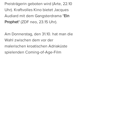
Preisträgerin geboten wird (Arte, 22.10 
Uhr). Kraftvolles Kino bietet Jacques 
Audiard mit dem Gangsterdrama "
Ein 
Prophet
" (ZDF neo, 23.15 Uhr).
Am Donnerstag, den 31.10. hat man die 
Wahl zwischen dem vor der 
malerischen kroatischen Adriaküste 
spielenden Coming-of-Age-Film 
"
Murina
" (Arte, 23.15 Uhr) und dem 
starken britischen Drama "
After Love
", 
in dem eine britische Muslima nach 
dem Tod ihres Mannes entdeckt, dass 
dieser ein Doppelleben führte (SRF 1, 
23.55 Uhr).
DVD- und TV-Tipps