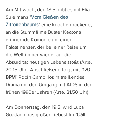
Am Mittwoch, den 18.5. gibt es mit Elia 
Suleimans "
Vom Gießen des 
Zitronenbaums
" eine knochentrockene, 
an die Stummfilme Buster Keatons 
erinnernde Komödie um einen 
Palästinenser, der bei einer Reise um 
die Welt immer wieder auf die 
Absurdität heutigen Lebens stößt (Arte, 
20.15 Uhr). Anschließend folgt mit "
120 
BPM
" Robin Campillos mitreißendes 
Drama um den Umgang mit AIDS in den 
frühen 1990er Jahren (Arte, 21.50 Uhr).
Am Donnerstag, den 19.5. wird Luca 
Guadagninos großer Liebesfilm "
Call 
Me By Your Name
" gezeigt, in dem ein 
Teenager im sommerlichen Italien der 
1980er Jahre seine erste homosexuelle 