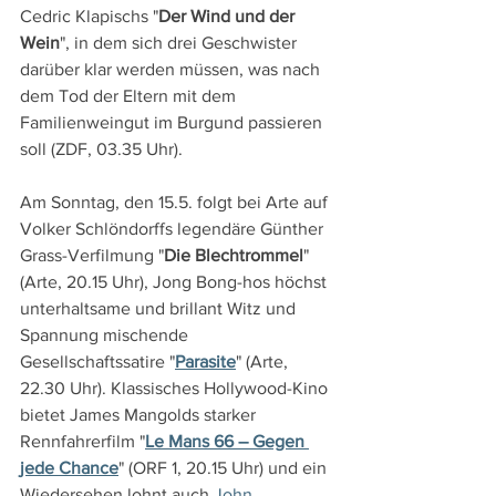
Cedric Klapischs "
Der Wind und der 
Wein
", in dem sich drei Geschwister 
darüber klar werden müssen, was nach 
dem Tod der Eltern mit dem 
Familienweingut im Burgund passieren 
soll (ZDF, 03.35 Uhr).
Am Sonntag, den 15.5. folgt bei Arte auf 
Volker Schlöndorffs legendäre Günther 
Grass-Verfilmung "
Die Blechtrommel
" 
(Arte, 20.15 Uhr), Jong Bong-hos höchst 
unterhaltsame und brillant Witz und 
Spannung mischende 
Gesellschaftssatire "
Parasite
" (Arte, 
22.30 Uhr). Klassisches Hollywood-Kino 
bietet James Mangolds starker 
Rennfahrerfilm "
Le Mans 66 – Gegen 
jede Chance
" (ORF 1, 20.15 Uhr) und ein 
Wiedersehen lohnt auch 
John 