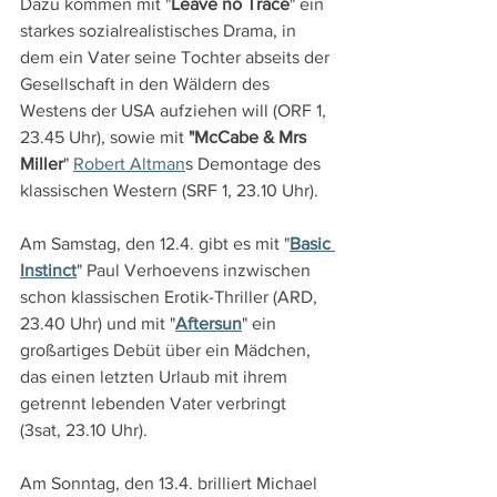
Dazu kommen mit "
Leave no Trace
" ein 
starkes sozialrealistisches Drama, in 
dem ein Vater seine Tochter abseits der 
Gesellschaft in den Wäldern des 
Westens der USA aufziehen will (ORF 1, 
23.45 Uhr), sowie mit 
"McCabe & Mrs 
Miller
" 
Robert Altman
s Demontage des 
klassischen Western (SRF 1, 23.10 Uhr).
Am Samstag, den 12.4. gibt es mit "
Basic 
Instinct
" Paul Verhoevens inzwischen 
schon klassischen Erotik-Thriller (ARD, 
23.40 Uhr) und mit "
Aftersun
" ein 
großartiges Debüt über ein Mädchen, 
das einen letzten Urlaub mit ihrem 
getrennt lebenden Vater verbringt 
(3sat, 23.10 Uhr).
Am Sonntag, den 13.4. brilliert Michael 