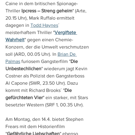
Caine in dem britischen Spionage-
Thriller
 Ipcress – Streng geheim
" (Arte, 
20.15 Uhr), Mark Ruffalo ermittelt 
dagegen in 
Todd Haynes
´ 
meisterhaftem Thriller "
Vergiftete 
Wahrheit
" gegen einen Chemie-
Konzern, der die Umwelt verschmutzen 
soll (ARD, 00.05 Uhr). In 
Brian De 
Palmas
 furiosem Gangsterfilm "
Die 
Unbestechlichen
" wiederum jagt Kevin 
Costner als Polizist den Gangsterboss 
Al Capone (SWR, 23.50 Uhr). Dazu 
kommt mit Richard Brooks´ "
Die 
gefürchteten Vier
" ein starker, mit Stars 
besetzter Western (SRF 1, 00.35 Uhr).
Am Montag, den 14.4. bietet Stephen 
Frears mit dem Historienfilm 
"
Gefährliche Liebschaften
" ebenso 