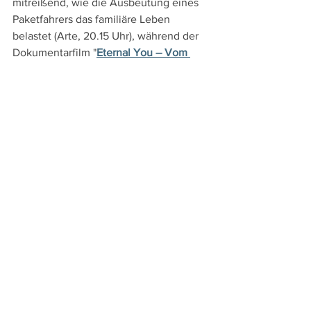
mitreißend, wie die Ausbeutung eines 
Paketfahrers das familiäre Leben 
belastet (Arte, 20.15 Uhr), während der 
Dokumentarfilm "
Eternal You – Vom 
Ende der Endlichkeit
" vielschichtig vom 
Versuch erzählt, durch KI Verstorbene 
virtuell am Leben zu erhalten (Arte, 
22.45 Uhr).
DVD- und TV-Tipps
Alle ansehen
Aktuelle Beiträge