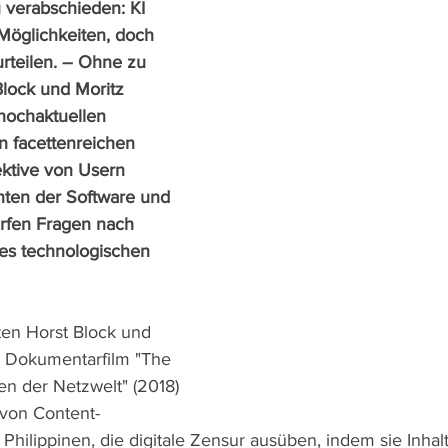
 verabschieden: KI 
 Möglichkeiten, doch 
urteilen. – Ohne zu 
lock und Moritz 
hochaktuellen 
 facettenreichen 
ektive von Usern 
ten der Software und 
erfen Fragen nach 
es technologischen 
en Horst Block und 
m Dokumentarfilm "The 
en der Netzwelt" (2018) 
t von Content-
hilippinen, die digitale Zensur ausüben, indem sie Inhalt