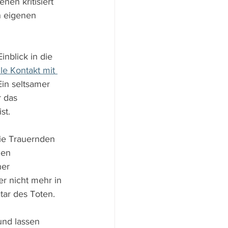
en kritisiert 
n eigenen 
nblick in die 
lle Kontakt mit 
Ein seltsamer 
 das 
st.
die Trauernden 
uen 
ner 
er nicht mehr in 
tar des Toten.
und lassen 