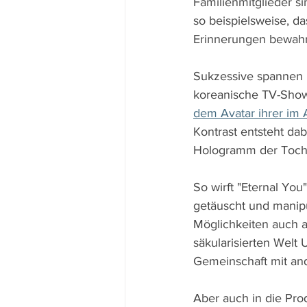
Familienmitglieder si
so beispielsweise, d
Erinnerungen bewahre
Sukzessive spannen B
koreanische TV-Show 
dem Avatar ihrer im 
Kontrast entsteht dab
Hologramm der Tochte
So wirft "Eternal You
getäuscht und manipul
Möglichkeiten auch al
säkularisierten Welt 
Gemeinschaft mit and
Aber auch in die Pro