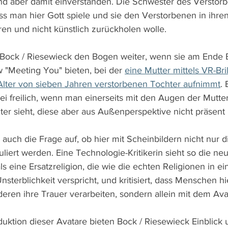
nd aber damit einverstanden. Die Schwester des Verstorben
ass man hier Gott spiele und sie den Verstorbenen in ihre
n und nicht künstlich zurückholen wolle.
ock / Riesewieck den Bogen weiter, wenn sie am Ende Ei
"Meeting You" bieten, bei der 
eine Mutter mittels VR-Bri
Alter von sieben Jahren verstorbenen Tochter aufnimmt
. 
ei freilich, wenn man einerseits mit den Augen der Mutter
r sieht, diese aber aus Außenperspektive nicht präsent i
" auch die Frage auf, ob hier mit Scheinbildern nicht nur 
iert werden. Eine Technologie-Kritikerin sieht so die ne
s eine Ersatzreligion, die wie die echten Religionen in ei
Unsterblichkeit verspricht, und kritisiert, dass Menschen hi
eren ihre Trauer verarbeiten, sondern allein mit dem Ava
duktion dieser Avatare bieten Bock / Riesewieck Einblick 