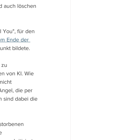
d auch löschen 
l You", für den 
m Ende der 
nkt bildete. 
 zu 
n von KI. Wie 
nicht 
ngel, die per 
h sind dabei die 
storbenen 
e 