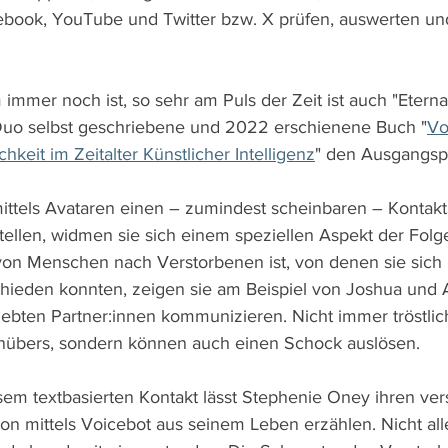
book, YouTube und Twitter bzw. X prüfen, auswerten un
m immer noch ist, so sehr am Puls der Zeit ist auch "Eterna
uo selbst geschriebene und 2022 erschienene Buch "
Vo
chkeit im Zeitalter Künstlicher Intelligenz
" den Ausgangspu
mittels Avataren einen – zumindest scheinbaren – Kontakt
ellen, widmen sie sich einem speziellen Aspekt der Folge
on Menschen nach Verstorbenen ist, von denen sie sich 
ieden konnten, zeigen sie am Beispiel von Joshua und A
liebten Partner:innen kommunizieren. Nicht immer tröstlic
übers, sondern können auch einen Schock auslösen.
em textbasierten Kontakt lässt Stephenie Oney ihren ver
hon mittels Voicebot aus seinem Leben erzählen. Nicht all