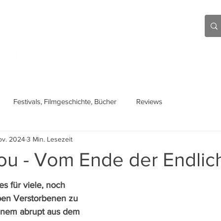
Aktuell
Beiträge
Über mich
Links
Festivals, Filmgeschichte, Bücher
Reviews
ov. 2024
3 Min. Lesezeit
ou - Vom Ende der Endlic
es für viele, noch 
ben Verstorbenen zu 
einem abrupt aus dem 