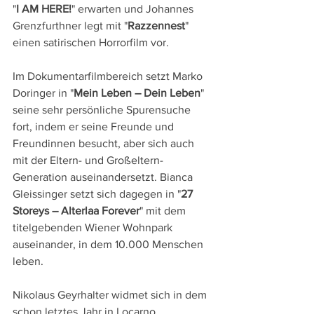
"
I AM HERE!
" erwarten und Johannes 
Grenzfurthner legt mit "
Razzennest
" 
einen satirischen Horrorfilm vor.
Im Dokumentarfilmbereich setzt Marko 
Doringer in "
Mein Leben – Dein Leben
" 
seine sehr persönliche Spurensuche 
fort, indem er seine Freunde und 
Freundinnen besucht, aber sich auch 
mit der Eltern- und Großeltern-
Generation auseinandersetzt. Bianca 
Gleissinger setzt sich dagegen in "
27 
Storeys – Alterlaa Forever
" mit dem 
titelgebenden Wiener Wohnpark 
auseinander, in dem 10.000 Menschen 
leben.
Nikolaus Geyrhalter widmet sich in dem 
schon letztes Jahr in Locarno 