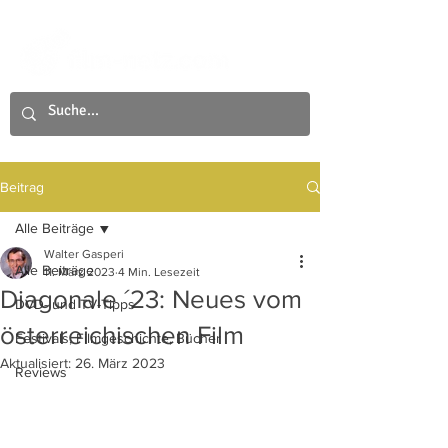
Beitrag
Alle Beiträge
Walter Gasperi
Alle Beiträge
11. März 2023
4 Min. Lesezeit
Diagonale ´23: Neues vom
DVD- und TV-Tipps
österreichischen Film
Festivals, Filmgeschichte, Bücher
Aktualisiert:
26. März 2023
Reviews