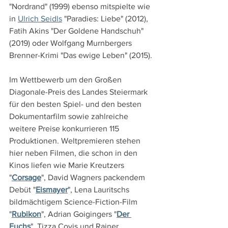
"Nordrand" (1999) ebenso mitspielte wie 
in 
Ulrich Seidls
 "Paradies: Liebe" (2012), 
Fatih Akins "Der Goldene Handschuh" 
(2019) oder Wolfgang Murnbergers 
Brenner-Krimi "Das ewige Leben" (2015).
Im Wettbewerb um den Großen 
Diagonale-Preis des Landes Steiermark 
für den besten Spiel- und den besten 
Dokumentarfilm sowie zahlreiche 
weitere Preise konkurrieren 115 
Produktionen. Weltpremieren stehen 
hier neben Filmen, die schon in den 
Kinos liefen wie Marie Kreutzers 
"
Corsage
", David Wagners packendem 
Debüt "
Eismayer
", Lena Lauritschs 
bildmächtigem Science-Fiction-Film 
"
Rubikon
", Adrian Goigingers "
Der 
Fuchs
", Tizza Covis und Rainer 