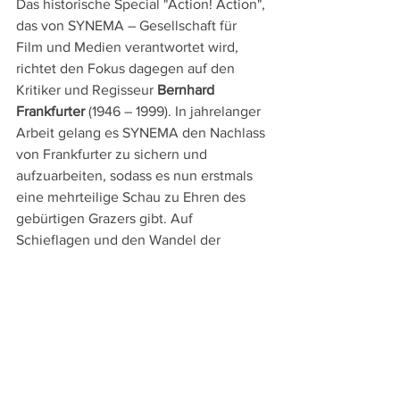
Das historische Special "Action! Action", 
das von SYNEMA – Gesellschaft für 
Film und Medien verantwortet wird, 
richtet den Fokus dagegen auf den 
Kritiker und Regisseur 
Bernhard 
Frankfurter
 (1946 – 1999). In jahrelanger 
Arbeit gelang es SYNEMA den Nachlass 
von Frankfurter zu sichern und 
aufzuarbeiten, sodass es nun erstmals 
eine mehrteilige Schau zu Ehren des 
gebürtigen Grazers gibt. Auf 
Schieflagen und den Wandel der 
österreichischen Industrielandschaft 
fokussierte Frankfurter mit Filmen über 
die Akkordarbeit von Näherinnen 
("Frauen von G", 1977) und den 
Niedergang des Erzabbaus in der 
Steiermark ("Erz Schmerz", 1984) ebenso 
wie auf der Emigration von 