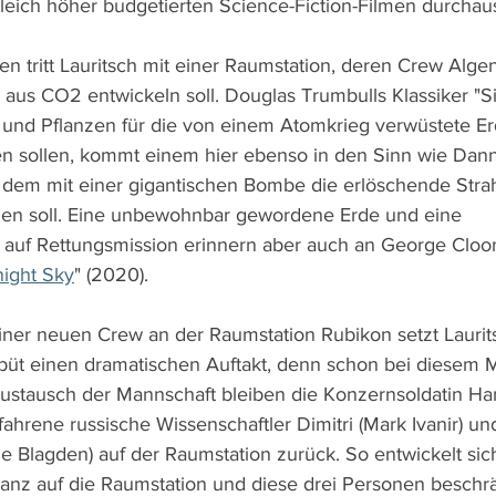
eich höher budgetierten Science-Fiction-Filmen durchau
n tritt Lauritsch mit einer Raumstation, deren Crew Algen
aus CO2 entwickeln soll. Douglas Trumbulls Klassiker "Si
 und Pflanzen für die von einem Atomkrieg verwüstete Er
 sollen, kommt einem hier ebenso in den Sinn wie Dann
n dem mit einer gigantischen Bombe die erlöschende Strahl
en soll. Eine unbewohnbar gewordene Erde und eine 
auf Rettungsmission erinnern aber auch an George Cloon
ight Sky
" (2020).
er neuen Crew an der Raumstation Rubikon setzt Laurits
üt einen dramatischen Auftakt, denn schon bei diesem M
stausch der Mannschaft bleiben die Konzernsoldatin Han
rfahrene russische Wissenschaftler Dimitri (Mark Ivanir) un
e Blagden) auf der Raumstation zurück. So entwickelt sich
nz auf die Raumstation und diese drei Personen beschrä