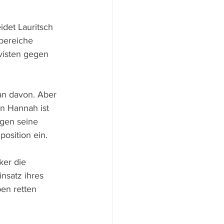
det Lauritsch 
bereiche 
visten gegen 
an davon. Aber 
n Hannah ist 
egen seine 
osition ein.
ker die 
nsatz ihres 
en retten 