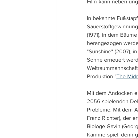
Film kann neben ungl
In bekannte Fußstapfe
Sauerstoffgewinnung 
(1971), in dem Bäume
herangezogen werden
"Sunshine" (2007), i
Sonne erneuert werd
Weltraummannschaft 
Produktion "
The Midn
Mit dem Andocken ein
2056 spielenden Deb
Probleme. Mit dem Au
Franz Richter), der e
Biologe Gavin (Georg
Kammerspiel, denn ga