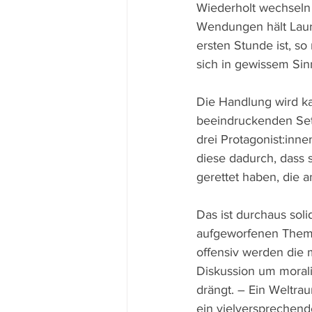
Wiederholt wechseln 
Wendungen hält Lauri
ersten Stunde ist, 
sich in gewissem Sin
Die Handlung wird ka
beeindruckenden Sett
drei Protagonist:inn
diese dadurch, dass 
gerettet haben, die 
Das ist durchaus sol
aufgeworfenen Theme
offensiv werden die m
Diskussion um moral
drängt. – Ein Weltra
ein vielversprechende