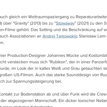
uch gleich ein Weltraumspaziergang zu Reparaturarbeite
) über "Gravity" (2013) bis zu "
Stowaway
" (2021) zu den S
ion-Filme gehört. Das Setting und die Beschränkung auf w
auch Assoziationen an 
Andrej Tarkowskijs
 Stanislaw Lem-
en. 
hier Production-Designer Johannes Mücke und Kostümbil
Nicht verstecken muss sich "Rubikon", der in einer Panzerf
rde, im Look der in kaltes Weiß und Grau getauchten ste
großen US-Filmen. Auch das starke Sounddesign von Rudo
lich zur Spannungssteigerung bei.
 Kontakt zur Bodenstation ab und über Funk wird die Cr
s der abgezogenen Mannschaft. Ein dicker toxischer Nebel