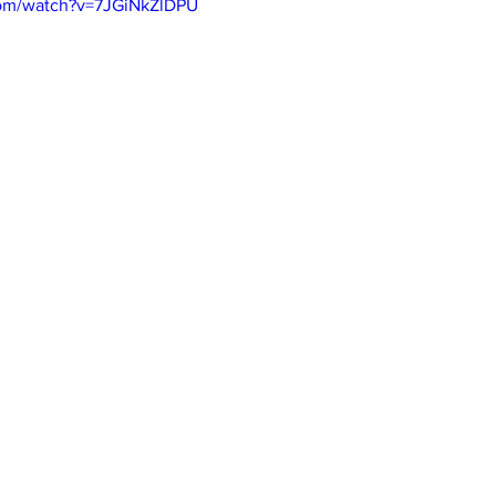
com/watch?v=7JGiNkZlDPU