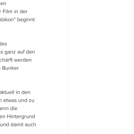
uen 
Film in der 
bikon" beginnt 
des 
s ganz auf den 
chärft werden 
n Bunker 
ktuell in den 
h etwas und zu 
wenn die 
en Hintergrund 
 und damit auch 