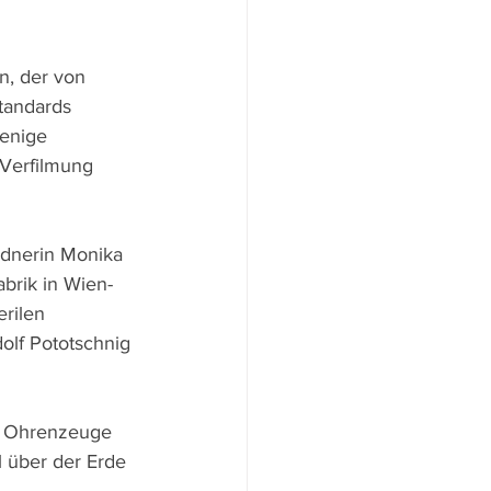
n, der von 
tandards 
enige 
Verfilmung 
dnerin Monika 
abrik in Wien-
rilen 
lf Pototschnig 
ew Ohrenzeuge 
 über der Erde 