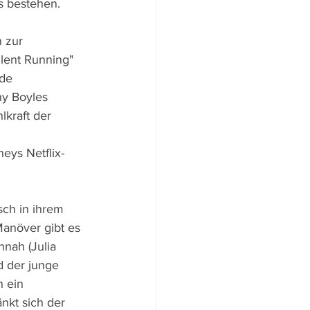
s bestehen.
 zur 
lent Running" 
de 
y Boyles 
kraft der 
eys Netflix-
ch in ihrem 
anöver gibt es 
nah (Julia 
d der junge 
 ein 
nkt sich der 