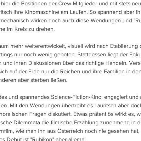
hier die Positionen der Crew-Mitglieder und mit stets ne
tsch ihre Kinomaschine am Laufen. So spannend aber ihr 
so mechanisch wirken doch auch diese Wendungen und "Ru
ne im Kreis zu drehen. 
um mehr weiterentwickelt, visuell wird nach Etablierung 
ings nur noch wenig geboten. Stattdessen liegt der Foku
en und ihren Diskussionen über das richtige Handeln. Vers
sich auf der Erde nur die Reichen und ihre Familien in de
anderen aber sterben ließen.
ides und spannendes Science-Fiction-Kino, engagiert und a
n. Mit den Wendungen übertreibt es Lauritsch aber doc
oralischen Fragen diskutiert. Etwas prätentiös wirkt es, 
ische Dilemmata die filmische Erzählung zunehmend in d
umfilm, wie man ihn aus Österreich noch nie gesehen hat,
s Debüt ist "Rubikon" aber allemal.