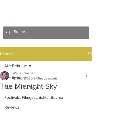
Beitrag
Alle Beiträge
Walter Gasperi
Alle Beiträge
11. Dez. 2020
3 Min. Lesezeit
The Midnight Sky
DVD- und TV-Tipps
Festivals, Filmgeschichte, Bücher
Reviews