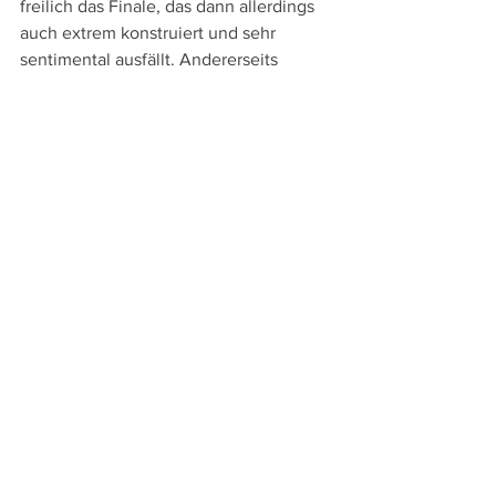
freilich das Finale, das dann allerdings 
auch extrem konstruiert und sehr 
sentimental ausfällt. Andererseits 
verleiht diese Backstory "The Midnight 
Sky", der im Grunde ein Kammerspiel 
ist, das an zwei Schauplätzen – der 
Arktis und dem Raumschiff – spielt und 
– von den Erinnerungen abgesehen - 
mit zwei Personen auf der Erde und 
fünf im Raumschiff auskommt, einen 
Human Touch. 
Dennoch kommt dieses 
postapokalyptische Science-Fiction-
Drama wohl zum unpassendsten 
Zeitpunkt in die Kinos und via Netflix 
auf die Bildschirme: Gering dürfte 
nämlich in Zeiten von zahlreichen 
Einschränkungen durch Corona das 