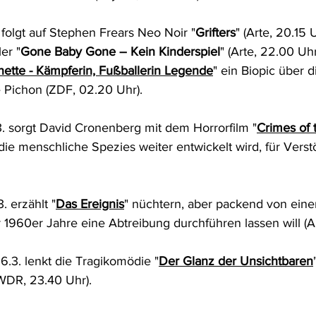
folgt auf Stephen Frears Neo Noir "
Grifters
" (Arte, 20.15 
ler "
Gone Baby Gone – Kein Kinderspiel
" (Arte, 22.00 Uh
nette - Kämpferin, Fußballerin Legende
" ein Biopic über d
e Pichon (ZDF, 02.20 Uhr).
. sorgt David Cronenberg mit dem Horrorfilm "
Crimes of 
ie menschliche Spezies weiter entwickelt wird, für Verstö
 erzählt "
Das Ereignis
" nüchtern, aber packend von einer
 1960er Jahre eine Abtreibung durchführen lassen will (Ar
.3. lenkt die Tragikomödie "
Der Glanz der Unsichtbaren
WDR, 23.40 Uhr).