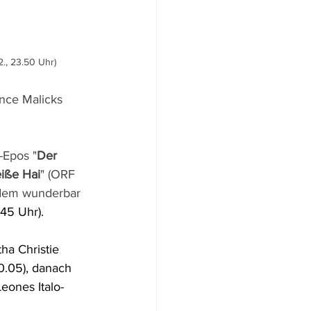
2., 23.50 Uhr)
nce Malicks 
-Epos "
Der 
iße Hai
" (ORF 
 dem wunderbar 
.45 Uhr).
ha Christie 
0.05), danach 
eones Italo-