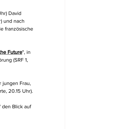
Uhr) David 
r) und nach 
ie französische 
the Future
", in 
rung (SRF 1, 
 jungen Frau, 
te, 20.15 Uhr).
" den Blick auf 