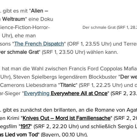
 gibt es mit "
Alien – 
m Weltraum
" eine Doku 
ience-Fiction-Horror-
Der schmale Grat (SRF 1, 28.
0 Uhr), ehe man 
sons "
The French Dispatch
" (ORF 1, 23.55 Uhr) und Terre
er schmale Grat
" (SRF 1, 23.50 Uhr) wählen kann.
 hat man die Wahl zwischen Francis Ford Coppolas Mafia
 Uhr), Steven Spielbergs legendärem Blockbuster "
Der we
s Camerons Liebesdrama "
Titanic
" (SRF 1, 22.25 Uhr) und
r-Sieger "
Everything 
Everywhere All at Once
" (SRF 2, 23
 gibt es zunächst den brillanten, an die Romane von Agat
en Krimi "
Knives Out – Mord ist Familiensache
" (SRF 2, 2
egsfilm "
1917
" (SRF 2, 22.20 Uhr) und schließlich Sergio L
das Lied vom Tod
" (Bayern, 00.10 Uhr).