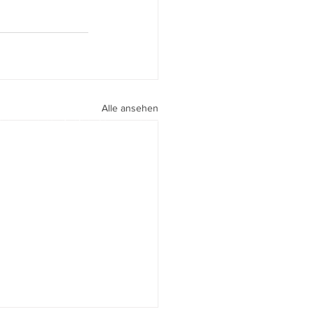
Alle ansehen
peri I
walter.gasperi@film-netz.com