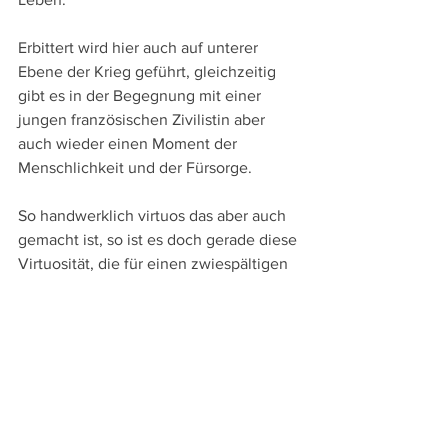
Erbittert wird hier auch auf unterer 
Ebene der Krieg geführt, gleichzeitig 
gibt es in der Begegnung mit einer 
jungen französischen Zivilistin aber 
auch wieder einen Moment der 
Menschlichkeit und der Fürsorge.
So handwerklich virtuos das aber auch 
gemacht ist, so ist es doch gerade diese 
Virtuosität, die für einen zwiespältigen 
Gesamteindruck sorgt. So erschütternd 
dadurch zwar der Schrecken des Ersten 
Weltkriegs vermittelt wird, so sehr zielt 
„1917“ auch darauf ab diese Virtuosität 
zu demonstrieren.
Ganz im Gegensatz zu Ovids Forderung 