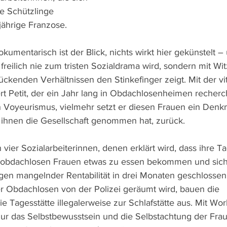
re Schützlinge 
-jährige Franzose.
mentarisch ist der Blick, nichts wirkt hier gekünstelt – 
r freilich nie zum tristen Sozialdrama wird, sondern mit Wi
ckenden Verhältnissen den Stinkefinger zeigt. Mit der vi
rt Petit, der ein Jahr lang in Obdachlosenheimen recherch
in Voyeurismus, vielmehr setzt er diesen Frauen ein Denk
 ihnen die Gesellschaft genommen hat, zurück.
 vier Sozialarbeiterinnen, denen erklärt wird, dass ihre Ta
ie obdachlosen Frauen etwas zu essen bekommen und sic
n mangelnder Rentabilität in drei Monaten geschlossen 
er Obdachlosen von der Polizei geräumt wird, bauen die 
ie Tagesstätte illegalerweise zur Schlafstätte aus. Mit Wo
nur das Selbstbewusstsein und die Selbstachtung der Frau