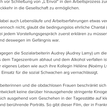
h vor Schließung von „L´Envol“ in den Arbeitsprozess zu
ckkehr in die Gesellschaft zu ermöglichen.
bei auch Lebensläufe und Arbeitserfahrungen etwas vers
dennoch nicht, glaubt die bedingungslos ehrliche Chantal
 jedem Vorstellungsgespräch zuerst erklären zu müssen,
nd deswegen im Gefängnis war.
agegen die Sozialarbeiterin Audrey (Audrey Lamy) um die 
 dem Tageszentrum abhaut und dem Alkohol verfallen ist,
ihr eigenes Leben wie auch ihre Kollegin Hélène (Noémy Lv
 Einsatz für die sozial Schwachen arg vernachlässigt.
rbeiterinnen und die obdachlosen Frauen beschränkt sich 
 entwickelt keine darüber hinausgehende stringente Kinoge
sich ausgehend vom Geschehen in der Tagesstätte auf kl
nd berührende Porträts. So gibt dieser Film, der in Frank