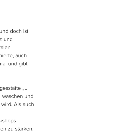
und doch ist 
tz und 
talen 
ierte, auch 
mal und gibt 
gesstätte „L
h waschen und 
wird. Als auch 
rkshops 
en zu stärken, 