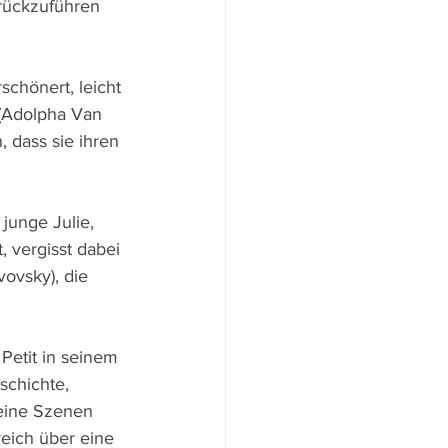
rückzuführen 
chönert, leicht 
 (Adolpha Van 
 dass sie ihren 
junge Julie, 
 vergisst dabei 
ovsky), die 
Petit in seinem 
schichte, 
eine Szenen 
reich über eine 