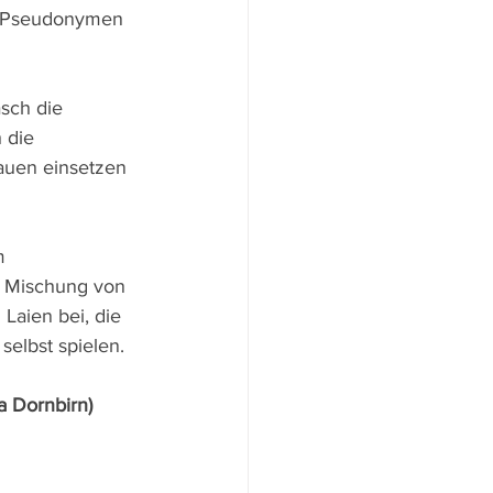
en Pseudonymen 
sch die 
 die 
auen einsetzen 
m 
e Mischung von 
aien bei, die 
selbst spielen.
ma Dornbirn)