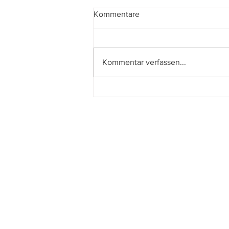
Kommentare
Kommentar verfassen...
L´affaire Bojarski – Der
perfekte Schein