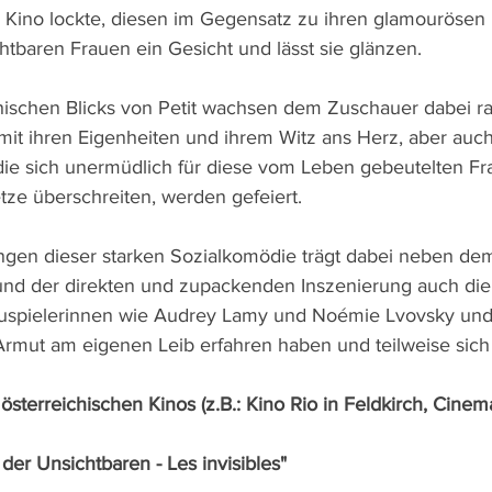
ns Kino lockte, diesen im Gegensatz zu ihren glamourös
chtbaren Frauen ein Gesicht und lässt sie glänzen.
ischen Blicks von Petit wachsen dem Zuschauer dabei ra
mit ihren Eigenheiten und ihrem Witz ans Herz, aber auch
 die sich unermüdlich für diese vom Leben gebeutelten Fr
ze überschreiten, werden gefeiert.
ngen dieser starken Sozialkomödie trägt dabei neben de
und der direkten und zupackenden Inszenierung auch di
uspielerinnen wie Audrey Lamy und Noémie Lvovsky und L
Armut am eigenen Leib erfahren haben und teilweise sich 
n österreichischen Kinos (z.B.: Kino Rio in Feldkirch, Cine
 der Unsichtbaren - Les invisibles"