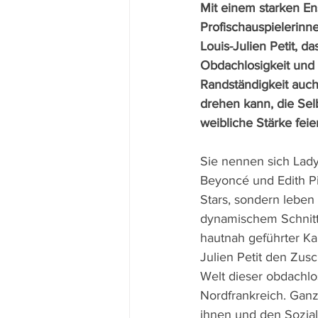
Mit einem starken E
Profischauspielerinn
Louis-Julien Petit, d
Obdachlosigkeit und 
Randständigkeit auch
drehen kann, die Sel
weibliche Stärke feier
Sie nennen sich Lady
Beyoncé und Edith Pia
Stars, sondern leben 
dynamischem Schnitt
hautnah geführter Ka
Julien Petit den Zusc
Welt dieser obdachlo
Nordfrankreich. Gan
ihnen und den Soziala