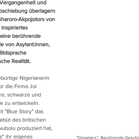
 Vergangenheit und 
Abschiebung überlagern 
haroro-Akpojotors von 
nspiriertes 
t eine berührende 
e von Asylant:innen, 
ildsprache 
che Realität.
bürtige Nigerianerin 
r die Firma Joi 
re, schwarze und 
fe zu entwickeln. 
 "Blue Story" das 
ebüt des britischen 
bolu produziert hat, 
s" ihr eigenes 
"Dreamers": Berührende Geschö