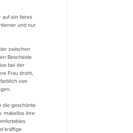
auf ein faires 
hterner und nur 
 der zwischen 
ven Bescheide 
os bei der 
ere Frau droht, 
farblich von 
ngen.
h die geschönte 
 makellos ihre 
omfortables 
 kräftige 