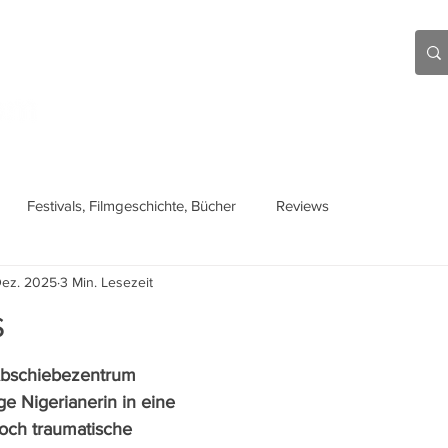
Aktuell
Beiträge
Über mich
Links
Festivals, Filmgeschichte, Bücher
Reviews
Dez. 2025
3 Min. Lesezeit
s
Abschiebezentrum 
ge Nigerianerin in eine 
doch traumatische 