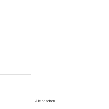
Alle ansehen
peri I
walter.gasperi@film-netz.com