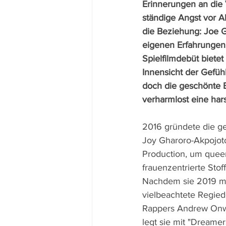
Erinnerungen an die
ständige Angst vor 
die Beziehung: Joe G
eigenen Erfahrungen i
Spielfilmdebüt biete
Innensicht der Gefühl
doch die geschönte B
verharmlost eine hars
2016 gründete die ge
Joy Gharoro-Akpojoto
Production, um quee
frauenzentrierte Stof
Nachdem sie 2019 mit
vielbeachtete Regied
Rappers Andrew Onwu
legt sie mit "Dreamer