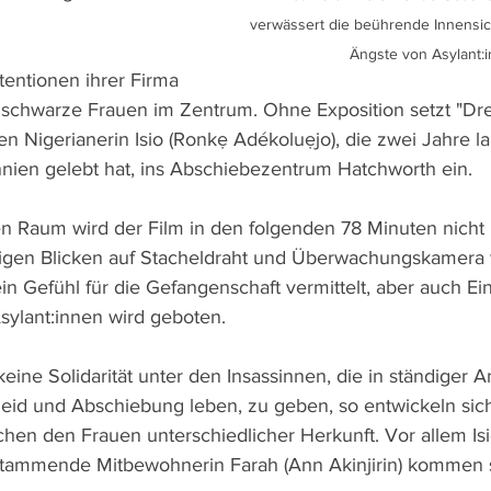
verwässert die beührende Innensic
Ängste von Asylant:i
tentionen ihrer Firma 
schwarze Frauen im Zentrum. Ohne Exposition setzt "Dre
en Nigerianerin Isio (Ronkẹ Adékoluẹjo), die zwei Jahre l
nnien gelebt hat, ins Abschiebezentrum Hatchworth ein. 
n Raum wird der Film in den folgenden 78 Minuten nicht
ufigen Blicken auf Stacheldraht und Überwachungskamera 
n Gefühl für die Gefangenschaft vermittelt, aber auch Ein
ylant:innen wird geboten.
eine Solidarität unter den Insassinnen, die in ständiger A
eid und Abschiebung leben, zu geben, so entwickeln sic
hen den Frauen unterschiedlicher Herkunft. Vor allem Isi
 stammende Mitbewohnerin Farah (Ann Akinjirin) kommen 