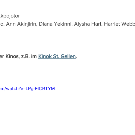
5
kpojotor
, Ann Akinjirin, Diana Yekinni, Aiysha Hart, Harriet Web
r Kinos, z.B. im 
Kinok St. Gallen
.
"
com/watch?v=LPg-FlCRTYM