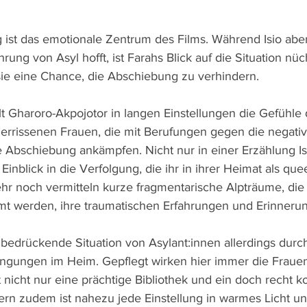
ist das emotionale Zentrum des Films. Während Isio aber 
ng von Asyl hofft, ist Farahs Blick auf die Situation nüc
 sie eine Chance, die Abschiebung zu verhindern.
elt Gharoro-Akpojotor in langen Einstellungen die Gefühle
errissenen Frauen, die mit Berufungen gegen die negati
e Abschiebung ankämpfen. Nicht nur in einer Erzählung Isi
inblick in die Verfolgung, die ihr in ihrer Heimat als que
r noch vermitteln kurze fragmentarische Alpträume, die 
mt werden, ihre traumatischen Erfahrungen und Erinneru
 bedrückende Situation von Asylant:innen allerdings durc
ngungen im Heim. Gepflegt wirken hier immer die Frauen,
 nicht nur eine prächtige Bibliothek und ein doch recht k
n zudem ist nahezu jede Einstellung in warmes Licht und